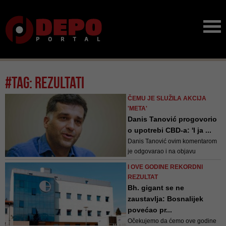
#tag: rezultati
ČEMU JE SLUŽILA AKCIJA
'META'
Danis Tanović progovorio
o upotrebi CBD-a: 'I ja ...
Danis Tanović ovim komentarom
je odgovarao i na objavu
Dragana Bursaća nakon
I OVE GODINE REKORDNI
sprovođenja policijske akcije
REZULTAT
kodnog naziva "Meta", koji je
Bh. gigant se ne
komentirao kako prije toga niko iz
zaustavlja: Bosnalijek
MUP-a nije napravio sastanak sa
povećao pr...
ljekarima i farmaceutima u vezi
Očekujemo da ćemo ove godine
kanabisovog ulja