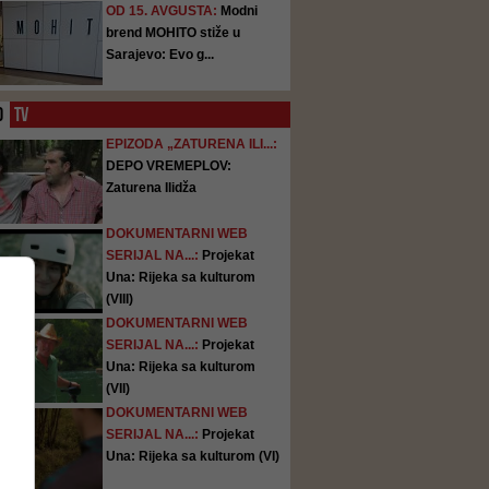
OD 15. AVGUSTA:
Modni
brend MOHITO stiže u
Sarajevo: Evo g...
O
TV
EPIZODA „ZATURENA ILI...:
DEPO VREMEPLOV:
Zaturena Ilidža
DOKUMENTARNI WEB
SERIJAL NA...:
Projekat
Una: Rijeka sa kulturom
(VIII)
DOKUMENTARNI WEB
SERIJAL NA...:
Projekat
Una: Rijeka sa kulturom
(VII)
DOKUMENTARNI WEB
SERIJAL NA...:
Projekat
Una: Rijeka sa kulturom (VI)