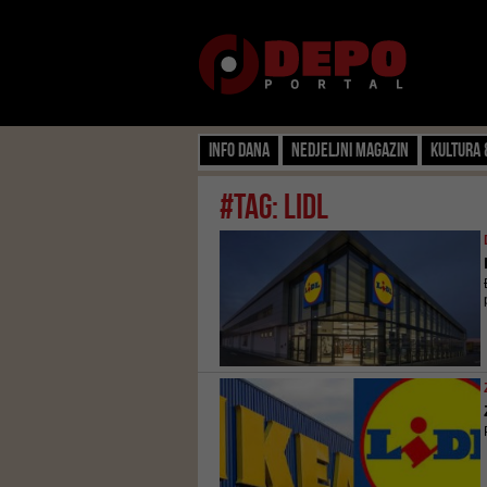
Info dana
Nedjeljni magazin
Kultura 
#tag: lidl