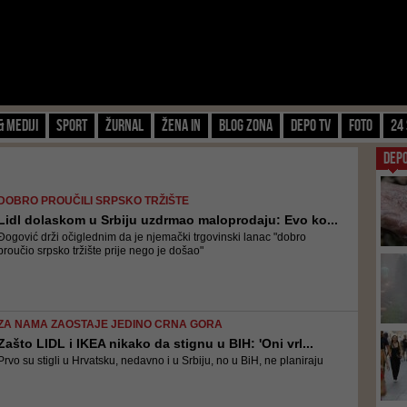
& Mediji
Sport
Žurnal
Žena IN
Blog zona
Depo TV
FOTO
24 
DEP
DOBRO PROUČILI SRPSKO TRŽIŠTE
Lidl dolaskom u Srbiju uzdrmao maloprodaju: Evo ko...
Đogović drži očiglednim da je njemački trgovinski lanac "dobro
proučio srpsko tržište prije nego je došao"
ZA NAMA ZAOSTAJE JEDINO CRNA GORA
Zašto LIDL i IKEA nikako da stignu u BIH: 'Oni vrl...
Prvo su stigli u Hrvatsku, nedavno i u Srbiju, no u BiH, ne planiraju