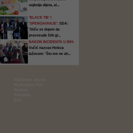
najbolja dijeta, al...
'BLACK TIE' I
'SPENGAVANJE':
SDA:
'Stiče se dojam da
pravosuđe štiti gl...
NAKON INCIDENTA U BIH:
Vučić nazvao Heleza
lažovom: 'Što me ne uh...
Wall Street Journal
Washington Post
Weather
Wikipedia
RSS