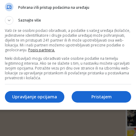
redhodna
1
2
Naredna
DEP
Pohrana i/ili pristup podacima na uređaju
Saznajte više
Vaši će se osobni podaci obrađivati, a podatke s vašeg uređaja (kolačiće,
jedinstvene identifikatore i druge podatke uređaja) može pohranjivati,
dijeliti te im pristupati 241 partner ili ih može upotrebljavati ova web-
lokacija. Mi i naši partneri možemo upotrebljavati precizne podatke o
geolociranju.
Popis partnera.
Neki dobavljači mogu obrađivati vaše osobne podatke na temelju
legitimnog interesa. Ako se ne slažete s tim, u nastavku možete upravljati
svojim opcijama. Potražite vezu pri dnu ove stranice ili na izborniku web-
lokacije za upravljanje pristankom ili povlačenje pristanka u postavkama
privatnosti i kolačića.
24
Upravljanje opcijama
Pristajem