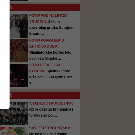
O
FOTO
FOTO/ POD NALETOM
VRUĆINA:
Slike iz
uzavrelog grada: Sarajevo
krcato ...
FOTO/ POVRATAK U
ANTIČKO DOBA:
Gladijatorske borbe: Ne,
ovo nisu filmske ...
FOTO DETALJI SA
KOŠEVA:
Spektakl pred
više od 60.000 ljudi: Dron
s...
SATA
'STABILNO I POVOLJNO':
RS je oaza za kriminalce i
tvrđava za poli...
SAVJETI STRUČNJAKA:
Ne postoji univerzalno