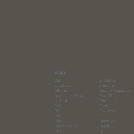
MEDIJI
Blin
e-! Online
24sata.hr
e-novine
Alternet
Empire Magazine
Associated Press
FaceTV
Artforum
Filmofilia
B92
Forbes
BBC
Fox News
Blic
FTV
Blinx
Hayat TV
Bussiness.hr
Health
CNN
HRT