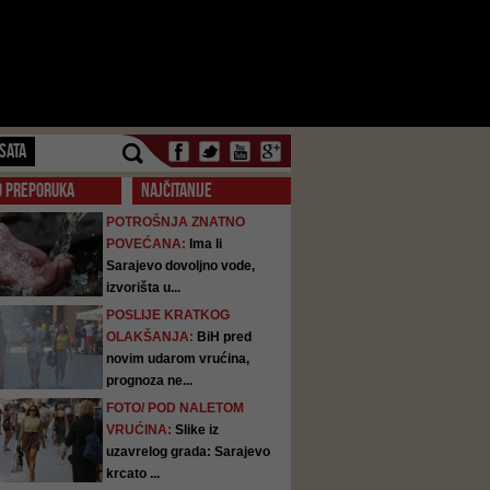
SATA
O PREPORUKA
NAJČITANIJE
POTROŠNJA ZNATNO
POVEĆANA:
Ima li
Sarajevo dovoljno vode,
izvorišta u...
POSLIJE KRATKOG
OLAKŠANJA:
BiH pred
novim udarom vrućina,
prognoza ne...
FOTO/ POD NALETOM
VRUĆINA:
Slike iz
uzavrelog grada: Sarajevo
krcato ...