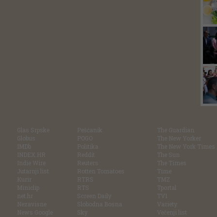
Glas Srpske
Pešćanik
The Guardian
Globus
POGO
The New Yorker
IMDb
Politika
The New York Times
INDEX.HR
Reddit
The Sun
Indie Wire
Reuters
The Times
Jutarnji list
Rotten Tomatoes
Time
Kurir
RTRS
TMZ
Miniclip
RTS
Tportal
net.hr
Screen Daily
TV1
Nezavisne
Slobodna Bosna
Variety
News Google
Sky
Večenji list