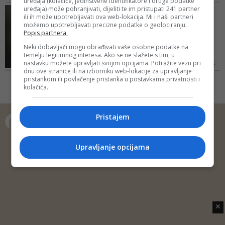
uređaja (kolačiće, jedinstvene identifikatore i druge podatke
BiH napisala je autorski tekst u
uređaja) može pohranjivati, dijeliti te im pristupati 241 partner
IZNIKAO I SRASTAO SA
kojem se osvrnula na aferu 'lažne
ili ih može upotrebljavati ova web-lokacija. Mi i naši partneri
SVOJOM BOSNOM
možemo upotrebljavati precizne podatke o geolociranju.
diplome'
Besima Borić o Denisu
Popis partnera.
Bećiroviću: Kad slušam
Neki dobavljači mogu obrađivati vaše osobne podatke na
njego...
temelju legitimnog interesa. Ako se ne slažete s tim, u
nastavku možete upravljati svojim opcijama. Potražite vezu pri
Činjenica da je historičar, čovjek
dnu ove stranice ili na izborniku web-lokacije za upravljanje
duboko zaronjen ne samo u
pristankom ili povlačenje pristanka u postavkama privatnosti i
burnu i dostojanstvenu historiju
kolačića.
ove prkosne zemlje, nego još i
više okrenut njenoj budućnosti,
dodatno popunjava sliku o ovom
Pristajem
mladom i iskusnom naučniku i
političaru
Copyright © 2014 Depo Portal
Upravljanje opcijama
Impressum
Kontakt
Marketing
Privatnost korisnika
O nama
✕