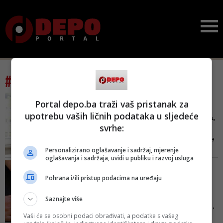
#tag: besima borić
BESIMA BORIĆ, ČLANICA
Portal depo.ba traži vaš pristanak za
PREDSJEDNIŠTVA SDP-A
upotrebu vaših ličnih podataka u sljedeće
Kakvi izlivi nacišovinizma,
svrhe:
mizoginije i primitivi...
Najsigurniji metod je proglasiti je
Personalizirano oglašavanje i sadržaj, mjerenje
nelegitimnom Bošnjakinjom,
oglašavanja i sadržaja, uvidi u publiku i razvoj usluga
samo zato što dolazi iz SDP BiH,
BESIMA BORIĆ/ UOČI
stoji u obraćanju Besime Borić
NAJAVLJENE REVIZIJE
Pohrana i/ili pristup podacima na uređaju
DIPLOMA
Znam ženu, bila frizerka,
Saznajte više
postala sekretarica važn...
Vaši će se osobni podaci obrađivati, a podatke s vašeg
Članica Predsjedništva SDP-a