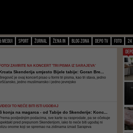
& Mediji
Sport
Žurnal
Žena IN
Blog zona
Depo TV
FOTO
24 
DEP
FOTO/ ZAVIRITE NA KONCERT 'TRI PISMA IZ SARAJEVA'
Krcata Skenderija umjesto Bijele tabije: Goran Bre...
Bregović je ovaj koncert pisao u formi tri pisma, kao tri stava, jedno
kršćansko, jedno muslimansko i jedno jevrejsko
VIDEO/ TO NEĆE BITI ISTI UGOĐAJ
S konja na magarca - od Tabije do Skenderije: Konc...
Prema posljednjim podacima, sve karte su rasprodate, pa se očekuje
spektakl pred prepunom Skenderijom, iako to neće biti ugođaj ni
blizu onome koji se spremao na zidinama iznad Sarajeva