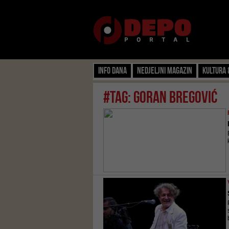
Info dana
Nedjeljni magazin
Kultura 
#tag: Goran Bregović