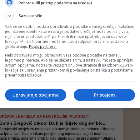
Željka Bregović se nikada nije pojavljivala u javnosti. Sa ocem je u
Pohrana i/ili pristup podacima na uređaju
odličnim odnosima, živi u Austriji i ima dvoje djece
Saznajte više
Vaši će se osobni podaci obrađivati, a podatke s vašeg uređaja (kolačiće,
jedinstvene identifikatore i druge podatke uređaja) može pohranjivati,
VIDEO/ GORAN BREGOVIĆ O POLITIČARIMA
dijeliti te im pristupati 241 partner ili ih može upotrebljavati ova web-
Dodik je fin čovjek, uvijek sam ga cijenio i volio...
lokacija. Mi i naši partneri možemo upotrebljavati precizne podatke o
Raspravljao je i o tome da je politika težak posao, i da ćemo u 21.
geolociranju.
Popis partnera.
vijeku morati da naučimo kako da živimo zajedno
Neki dobavljači mogu obrađivati vaše osobne podatke na temelju
legitimnog interesa. Ako se ne slažete s tim, u nastavku možete upravljati
svojim opcijama. Potražite vezu pri dnu ove stranice ili na izborniku web-
lokacije za upravljanje pristankom ili povlačenje pristanka u postavkama
'SVI MI ROĐENI U SARAJEVU VUČEMO TRAUMU'
privatnosti i kolačića.
Goran Bregović: Jalija nam određuje sudbinu... Ona...
Na pitanje da li će oni koji trebaju razumjeti poruku, odgovara da je
ona kao pismo u boci bačenoj u okean
Upravljanje opcijama
Pristajem
DRŽAVA JE HTJELA DA KONTROLIŠE 'MLADOST'
Goran Bregović otkrio: Da li je 'Bijelo dugme' bio...
Sarajevski odsjek za narkotike bio nam je stalno za petama. Uhapsili
su Ipeta Ivandića, a tokom posljednjeg mjeseca u vojsci imao sam
kuću u Nišu, gdje smo probali kao Bijelo dugme pred album “Bitanga