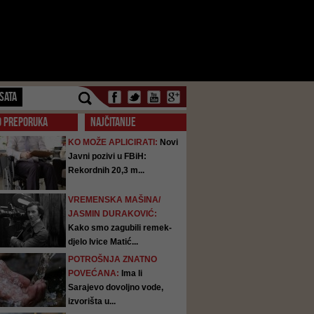
SATA
O PREPORUKA
NAJČITANIJE
KO MOŽE APLICIRATI:
Novi
Javni pozivi u FBiH:
Rekordnih 20,3 m...
VREMENSKA MAŠINA/
JASMIN DURAKOVIĆ:
Kako smo zagubili remek-
djelo Ivice Matić...
POTROŠNJA ZNATNO
POVEĆANA:
Ima li
Sarajevo dovoljno vode,
izvorišta u...