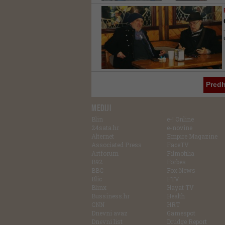
Pred
MEDIJI
Blin
e-! Online
24sata.hr
e-novine
Alternet
Empire Magazine
Associated Press
FaceTV
Artforum
Filmofilia
B92
Forbes
BBC
Fox News
Blic
FTV
Blinx
Hayat TV
Bussiness.hr
Health
CNN
HRT
Dnevni avaz
Gamespot
Dnevni list
Drudge Report