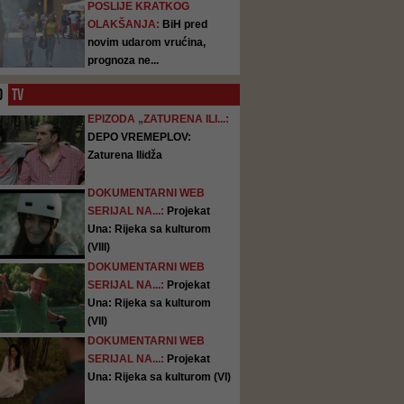
POSLIJE KRATKOG
OLAKŠANJA:
BiH pred
novim udarom vrućina,
prognoza ne...
O
TV
EPIZODA „ZATURENA ILI...:
DEPO VREMEPLOV:
Zaturena Ilidža
DOKUMENTARNI WEB
SERIJAL NA...:
Projekat
Una: Rijeka sa kulturom
(VIII)
DOKUMENTARNI WEB
SERIJAL NA...:
Projekat
Una: Rijeka sa kulturom
(VII)
DOKUMENTARNI WEB
SERIJAL NA...:
Projekat
Una: Rijeka sa kulturom (VI)