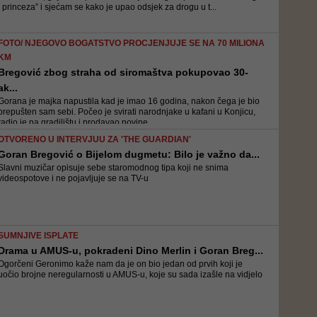
i princeza” i sjećam se kako je upao odsjek za drogu u t...
FOTO/ NJEGOVO BOGATSTVO PROCJENJUJE SE NA 70 MILIONA
KM
Bregović zbog straha od siromaštva pokupovao 30-
ak...
Gorana je majka napustila kad je imao 16 godina, nakon čega je bio
prepušten sam sebi. Počeo je svirati narodnjake u kafani u Konjicu,
radio je na gradilištu i prodavao novine
OTVORENO U INTERVJUU ZA 'THE GUARDIAN'
Goran Bregović o Bijelom dugmetu: Bilo je važno da...
Slavni muzičar opisuje sebe staromodnog tipa koji ne snima
videospotove i ne pojavljuje se na TV-u
SUMNJIVE ISPLATE
Drama u AMUS-u, pokradeni Dino Merlin i Goran Breg...
Ogorčeni Geronimo kaže nam da je on bio jedan od prvih koji je
uočio brojne neregularnosti u AMUS-u, koje su sada izašle na vidjelo