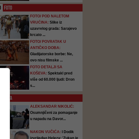
O
FOTO
FOTO/ POD NALETOM
VRUĆINA:
Slike iz
uzavrelog grada: Sarajevo
krcato ...
FOTO/ POVRATAK U
ANTIČKO DOBA:
Gladijatorske borbe: Ne,
ovo nisu filmske ...
FOTO DETALJI SA
KOŠEVA:
Spektakl pred
više od 60.000 ljudi: Dron
s...
SATA
ALEKSANDAR NIKOLIĆ:
Osumnjičeni za pomaganje
u napadu na Davor...
NAKON VUČIĆA:
I Dodik
izvrijeđao Heleza: 'Zukan je