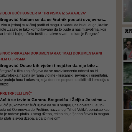
VIDEO/ UOČI KONCERTA 'TRI PISMA IZ SARAJEVA'
Bregović: Nadam se da će Vratnik postati svojevrsn...
- Ako u jednoj muzičkoj partituri mogu u skladu da budu duge, kratke
note ...zašto je tako komplikovano da to bude u našim životima, koji
DEP
su kratki i koje je šteta trošiti na takve stvari – rekao je Bregović
SINOĆ PRIKAZAN DOKUMENTARAC 'MALI DOKUMENTARNI
FILM O 3 PISMA'
Bregović: Ostao bih vječni tinejdžer da nije bilo ...
Bregović u filmu pojašnjava da se naziv koncerta odnosi na tri
kulturološka načina sviranja violine - kršćanski, jevrejski i orijentalni,
uz pratnju hora i orkestra, koja donose potpuno različit stil i emociju u
muzici
'PRETRPJELI LINČ'
Vučić se izvinio Goranu Bregoviću i Željku Joksimo...
Vučić je, komentarišući izjave da se u nedjelju, na otvaranju auto-
puta od Obrenovca do Preljine, nazvanog "Miloš Veliki", ponašao kao
da je radove platio iz svog džepa, rekao da je "jedan čovek to mogao
da plati iz svog džepa, a da to nije on"