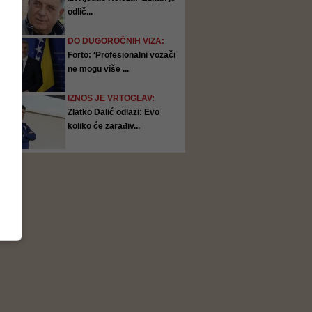
odlič...
DO DUGOROČNIH VIZA:
Forto: 'Profesionalni vozači
ne mogu više ...
IZNOS JE VRTOGLAV:
Zlatko Dalić odlazi: Evo
koliko će zarađiv...