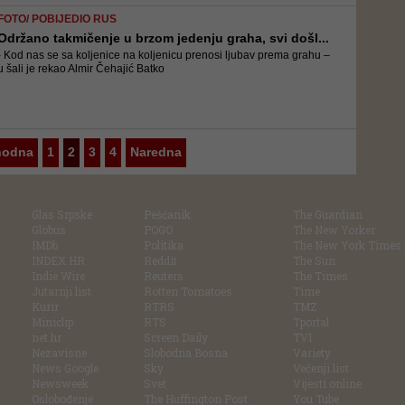
FOTO/ POBIJEDIO RUS
Održano takmičenje u brzom jedenju graha, svi došl...
- Kod nas se sa koljenice na koljenicu prenosi ljubav prema grahu –
u šali je rekao Almir Čehajić Batko
hodna
1
2
3
4
Naredna
Glas Srpske
Pešćanik
The Guardian
Globus
POGO
The New Yorker
IMDb
Politika
The New York Times
INDEX.HR
Reddit
The Sun
Indie Wire
Reuters
The Times
Jutarnji list
Rotten Tomatoes
Time
Kurir
RTRS
TMZ
Miniclip
RTS
Tportal
net.hr
Screen Daily
TV1
Nezavisne
Slobodna Bosna
Variety
News Google
Sky
Večenji list
Newsweek
Svet
Vijesti online
Oslobođenje
The Huffington Post
You Tube