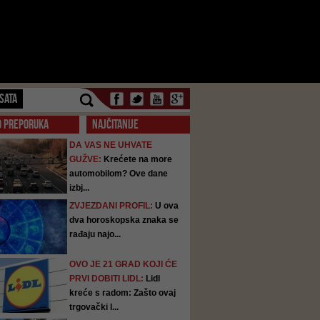
SATA
O PREPORUKA
NAJČITANIJE
DA VAS NE UHVATE
GUŽVE:
Krećete na more
automobilom? Ove dane
izbj...
ZVJEZDANI PROFIL:
U ova
dva horoskopska znaka se
rađaju najo...
OVO JE 21 GRAD KOJI ĆE
PRVI DOBITI LIDL:
Lidl
kreće s radom: Zašto ovaj
trgovački l...