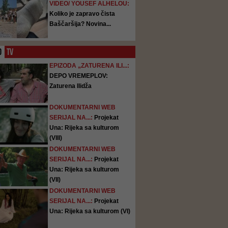
VIDEO/ YOUSEF ALHELOU:
Koliko je zapravo čista
Baščaršija? Novina...
O
TV
EPIZODA „ZATURENA ILI...:
DEPO VREMEPLOV:
Zaturena Ilidža
DOKUMENTARNI WEB
SERIJAL NA...:
Projekat
Una: Rijeka sa kulturom
(VIII)
DOKUMENTARNI WEB
SERIJAL NA...:
Projekat
Una: Rijeka sa kulturom
(VII)
DOKUMENTARNI WEB
SERIJAL NA...:
Projekat
Una: Rijeka sa kulturom (VI)