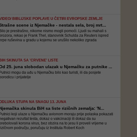
VIDEO/ BIBLIJSKE POPLAVE U ČETIRI EVROPSKE ZEMLJE
Strašne scene iz Njemačke - nestala sela, broj mrt...
Bilo je prestrašno, nikome nismo mogli pomoći. Ljudi su mahali s
prozora, rekao je Frank Thel, stanovnik Schulda za Reuters ispred
hrpe ruševina u gradu u kojemu se urušilo nekoliko zgrada
BIH SKINUTA SA 'CRVENE' LISTE
Od 25. juna slobodan ulazak u Njemačku za putnike ...
Putnici mogu da uđu u Njemačku bilo kao turisti, ili da posjete
porodicu i prijatelje
ODLUKA STUPA NA SNAGU 13. JUNA
Njemačka skinula BiH sa liste rizičnih zemalja: 'N...
Putnici koji ulaze u Njemačku avionom moraju prije polaska pokazati
negativan rezultat testa, dokaz o vakcinaciji ili dokaz da su
prebolovali korona virus, bez obzira na to jesu li proveli vrijeme u
rizičnom području, poručuju iz Instituta Robert Koch