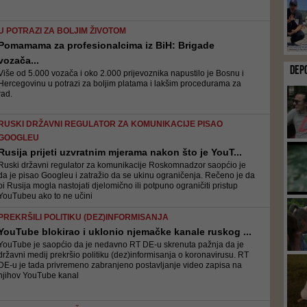
U POTRAZI ZA BOLJIM ŽIVOTOM
Pomamama za profesionalcima iz BiH: Brigade
vozača...
DEP
Više od 5.000 vozača i oko 2.000 prijevoznika napustilo je Bosnu i
Hercegovinu u potrazi za boljim platama i lakšim procedurama za
rad.
RUSKI DRŽAVNI REGULATOR ZA KOMUNIKACIJE PISAO
GOOGLEU
Rusija prijeti uzvratnim mjerama nakon što je YouT...
Ruski državni regulator za komunikacije Roskomnadzor saopćio je
da je pisao Googleu i zatražio da se ukinu ograničenja. Rečeno je da
bi Rusija mogla nastojati djelomično ili potpuno ograničiti pristup
YouTubeu ako to ne učini
PREKRŠILI POLITIKU (DEZ)INFORMISANJA
YouTube blokirao i uklonio njemačke kanale ruskog ...
YouTube je saopćio da je nedavno RT DE-u skrenuta pažnja da je
državni medij prekršio politiku (dez)informisanja o koronavirusu. RT
DE-u je tada privremeno zabranjeno postavljanje video zapisa na
njihov YouTube kanal