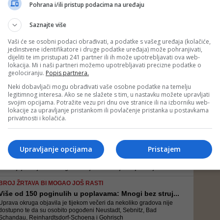
Gradovi i općine mogu ta pravila izuzeti ako sedmodnevna
Pohrana i/ili pristup podacima na uređaju
incidencija u jednom okrugu na prelazi vrijednost od 35. Obveza
nošenja maske i održavanja razmaka u maloprodaji i javnom
Saznajte više
prijevozu ostaje na snazi za sve bez obzira na to radi li se o
cijepljenima, o...
Vaši će se osobni podaci obrađivati, a podatke s vašeg uređaja (kolačiće,
jedinstvene identifikatore i druge podatke uređaja) može pohranjivati,
VIŠEGODIŠNJI ZASTOJ NA MNOGIM POLJIMA
dijeliti te im pristupati 241 partner ili ih može upotrebljavati ova web-
Ofanziva SAD-a i Njemačke na Zapadnom Balkanu: 'U
lokacija. Mi i naši partneri možemo upotrebljavati precizne podatke o
...
geolociranju.
Popis partnera.
Prema mišljenju dijela međunarodnih stručnjaka, Zapadni Balkan
Neki dobavljači mogu obrađivati vaše osobne podatke na temelju
područje je na kojem u dužem periodu vlada zastoj na polju
legitimnog interesa. Ako se ne slažete s tim, u nastavku možete upravljati
vladavine prava, demokratizacije, pa i ekonomskog napretka
svojim opcijama. Potražite vezu pri dnu ove stranice ili na izborniku web-
lokacije za upravljanje pristankom ili povlačenje pristanka u postavkama
NOVINARI BRITANSKOG 'GUARDIANA' POSJETILI PODRUČJE
privatnosti i kolačića.
UNIŠTENO POPLAVAMA
Nijemci u suzama: 'Ovo je kao Bosna poslije rata, ...
Novinari britanskog The Guardiana otišli su u Bad Neuenahr-
Upravljanje opcijama
Pristajem
Ahrweiler osam dana nakon strahovitih poplava i zatekli Ulricha kako
stoji među ruševinama kuće i govori kako konačno može disati i
zahvaljuje čovjeku na bageru. On je dobrovoljac koji zadnjih nekol...
BROJ ŽRTAVA BI MOGAO JOŠ RASTI
Više od 150 poginulih u poplavama: Mnogi bez struj...
Uprava okruga objavila je tijekom večeri da nekoliko gradova nije
dostupno te da su osobito pogođeni Neustadt, Sebnitz, Bad
Schandau, Reinhardtsdorf-Schoena i Gohrisch