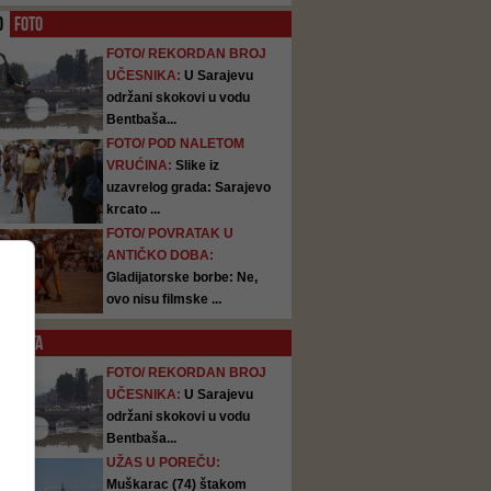
O
FOTO
FOTO/ REKORDAN BROJ
UČESNIKA:
U Sarajevu
održani skokovi u vodu
Bentbaša...
FOTO/ POD NALETOM
VRUĆINA:
Slike iz
uzavrelog grada: Sarajevo
krcato ...
FOTO/ POVRATAK U
ANTIČKO DOBA:
Gladijatorske borbe: Ne,
ovo nisu filmske ...
SATA
FOTO/ REKORDAN BROJ
UČESNIKA:
U Sarajevu
održani skokovi u vodu
Bentbaša...
UŽAS U POREČU:
Muškarac (74) štakom