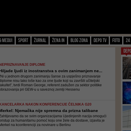
& Mediji
Sport
Žurnal
Žena IN
Blog zona
Depo TV
FOTO
24 
DEP
NEPRIZNAVANJE DIPLOME
Hiljade ljudi iz inostranstva s ovim zanimanjem ne...
"Ni u jednom drugom zanimanju šanse za uspješno priznavanje
diplome nisu tako loše kao za one ljude koji su završili učiteljski
fakultet”, tvrdi Roman George, referent zadužen za sektor politike
obrazovanja pri GEW-u u saveznoj zemlji Hessenu
KANCELARKA NAKON KONFERENCIJE ČELNIKA G20
Merkel: Njemačka nije spremna da prizna talibane
Zahtijevamo da se svim organizacijama Ujedinjenih nacija omogući
pristup za humanitarnu pomoć koju one žele da dostave, izjavila je
Merkel na kconferenciji za novinare u Berlinu