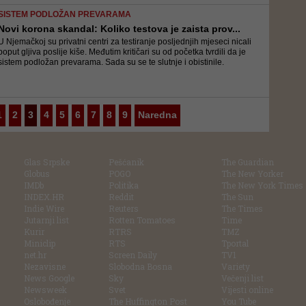
SISTEM PODLOŽAN PREVARAMA
Novi korona skandal: Koliko testova je zaista prov...
U Njemačkoj su privatni centri za testiranje posljednjih mjeseci nicali
poput gljiva poslije kiše. Međutim kritičari su od početka tvrdili da je
sistem podložan prevarama. Sada su se te slutnje i obistinile.
1
2
3
4
5
6
7
8
9
Naredna
Glas Srpske
Pešćanik
The Guardian
Globus
POGO
The New Yorker
IMDb
Politika
The New York Times
INDEX.HR
Reddit
The Sun
Indie Wire
Reuters
The Times
Jutarnji list
Rotten Tomatoes
Time
Kurir
RTRS
TMZ
Miniclip
RTS
Tportal
net.hr
Screen Daily
TV1
Nezavisne
Slobodna Bosna
Variety
News Google
Sky
Večenji list
Newsweek
Svet
Vijesti online
Oslobođenje
The Huffington Post
You Tube