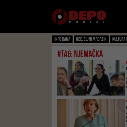
Info dana
Nedjeljni magazin
Kultura 
#tag: njemačka