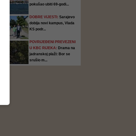
pokušao ubiti 69-godi...
DOBRE VIJESTI:
Sarajevo
dobija novi kampus, Vlada
KS podr...
POVRIJEĐENI PREVEZENI
U KBC RIJEKA:
Drama na
jadranskoj plaži: Bor se
srušio m...