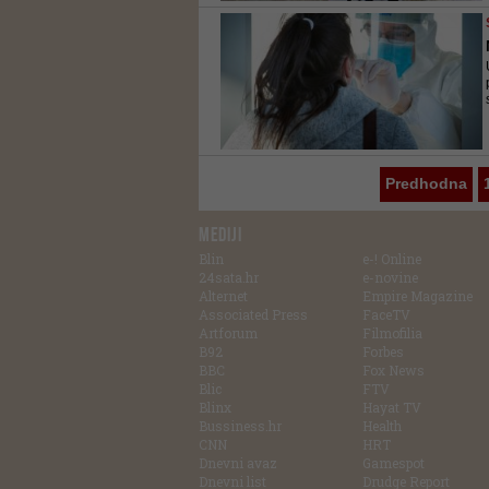
Predhodna
MEDIJI
Blin
e-! Online
24sata.hr
e-novine
Alternet
Empire Magazine
Associated Press
FaceTV
Artforum
Filmofilia
B92
Forbes
BBC
Fox News
Blic
FTV
Blinx
Hayat TV
Bussiness.hr
Health
CNN
HRT
Dnevni avaz
Gamespot
Dnevni list
Drudge Report