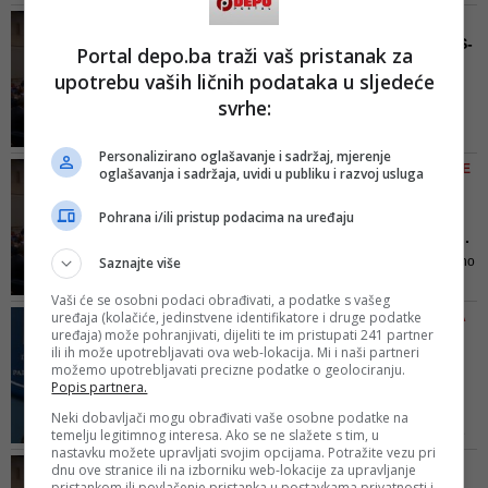
iznoseći tvrdnju da je Stanić
NARODNA SKUPŠTINA RS-A
''tražio novac da izađe iz SDS-a, a
SNSD neće glasati za SDS-
Portal depo.ba traži vaš pristanak za
da je račun bio 700.000 KM''
ovu deklaraciju o
upotrebu vaših ličnih podataka u sljedeće
Dejtons...
svrhe:
Zamjera SDS-u jer u
predloženom dokumetu nije
Personalizirano oglašavanje i sadržaj, mjerenje
spomenuo OHR i visokog
EPILOG DANAŠNJE SJEDNICE
oglašavanja i sadržaja, uvidi u publiku i razvoj usluga
predstavnika u BiH, s čijim
O REVIZIJI PRESUDE
postojanjem BiH ne može ići u EU
Usvojeni zaključci NSRS:
Pohrana i/ili pristup podacima na uređaju
Ovo je najdirektnije krše...
Saznajte više
Usvajanjem zaključaka okončano
je ovo posebno zasjedanje
Vaši će se osobni podaci obrađivati, a podatke s vašeg
uređaja (kolačiće, jedinstvene identifikatore i druge podatke
POSEBNA SJEDNICA NSRS-A
uređaja) može pohranjivati, dijeliti te im pristupati 241 partner
U TOKU
ili ih može upotrebljavati ova web-lokacija. Mi i naši partneri
Dodik: Da li ste čuli
možemo upotrebljavati precizne podatke o geolociranju.
ijednog Bošnjaka da je
Popis partnera.
doveo...
Neki dobavljači mogu obrađivati vaše osobne podatke na
temelju legitimnog interesa. Ako se ne slažete s tim, u
Ovo je najžešći udar na BiH i ne
nastavku možete upravljati svojim opcijama. Potražite vezu pri
smijemo ga propustiti. Kako ćemo
BOŠNJACI TVRDE DA JE
dnu ove stranice ili na izborniku web-lokacije za upravljanje
se ponašati kad neko dođe i kaže
pristankom ili povlačenje pristanka u postavkama privatnosti i
REAKCIJA PRETJERANA