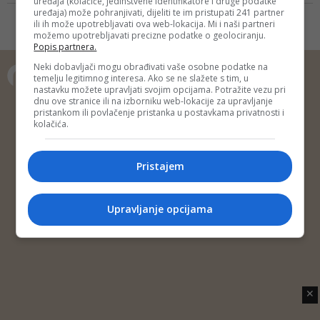
uređaja (kolačiće, jedinstvene identifikatore i druge podatke
Kako bi se prevazišla aktuelna
uređaja) može pohranjivati, dijeliti te im pristupati 241 partner
nestašica lijekova, federalna
ili ih može upotrebljavati ova web-lokacija. Mi i naši partneri
možemo upotrebljavati precizne podatke o geolociranju.
Vlada je u odluci 24. maja
Popis partnera.
odobrila hitnu interventnu
nabavku citostatika prema
Neki dobavljači mogu obrađivati vaše osobne podatke na
temelju legitimnog interesa. Ako se ne slažete s tim, u
specifikaciji Zavoda
nastavku možete upravljati svojim opcijama. Potražite vezu pri
Copyright © 2014 Depo Portal
dnu ove stranice ili na izborniku web-lokacije za upravljanje
pristankom ili povlačenje pristanka u postavkama privatnosti i
Impressum
Kontakt
Marketing
Privatnost korisnika
kolačića.
O nama
Pristajem
Upravljanje opcijama
✕