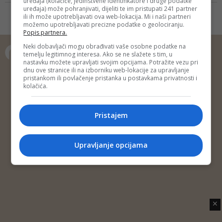
uređaja (kolačiće, jedinstvene identifikatore i druge podatke
time se hvalio na Instagramu
uređaja) može pohranjivati, dijeliti te im pristupati 241 partner
ili ih može upotrebljavati ova web-lokacija. Mi i naši partneri
možemo upotrebljavati precizne podatke o geolociranju.
Popis partnera.
Neki dobavljači mogu obrađivati vaše osobne podatke na
temelju legitimnog interesa. Ako se ne slažete s tim, u
nastavku možete upravljati svojim opcijama. Potražite vezu pri
Copyright © 2014 Depo Portal
dnu ove stranice ili na izborniku web-lokacije za upravljanje
pristankom ili povlačenje pristanka u postavkama privatnosti i
Impressum
Kontakt
Marketing
Privatnost korisnika
kolačića.
O nama
Pristajem
Upravljanje opcijama
✕