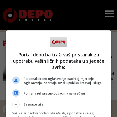
#tag: oglašivači
NEMA VIŠE MANIPULACIJA
Portal depo.ba traži vaš pristanak za
Od danas nova pravila na
upotrebu vaših ličnih podataka u sljedeće
Facebooku: Ako želite
svrhe:
obj...
Od danas će se provjeravati svaki
Personalizirano oglašavanje i sadržaj, mjerenje
oglašivač koji želi objaviti politički
oglašavanja i sadržaja, uvidi u publiku i razvoj usluga
oglas ili se baviti nekom važnom
društvenom temom
Pohrana i/ili pristup podacima na uređaju
Saznajte više
Vaši će se osobni podaci obrađivati, a podatke s vašeg