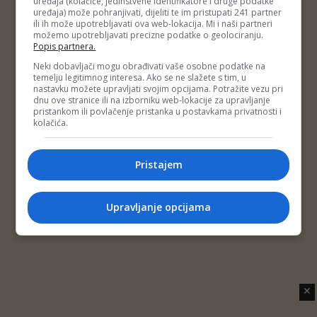
uređaja (kolačiće, jedinstvene identifikatore i druge podatke
Copyright © 2014 Depo Portal
uređaja) može pohranjivati, dijeliti te im pristupati 241 partner
Impressum
Kontakt
Marketing
Privatnost korisnika
ili ih može upotrebljavati ova web-lokacija. Mi i naši partneri
O nama
možemo upotrebljavati precizne podatke o geolociranju.
Popis partnera.
Neki dobavljači mogu obrađivati vaše osobne podatke na
temelju legitimnog interesa. Ako se ne slažete s tim, u
nastavku možete upravljati svojim opcijama. Potražite vezu pri
dnu ove stranice ili na izborniku web-lokacije za upravljanje
pristankom ili povlačenje pristanka u postavkama privatnosti i
kolačića.
Pristajem
Upravljanje opcijama
✕