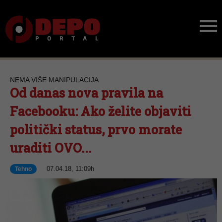
NEMA VIŠE MANIPULACIJA
Od danas nova pravila na
Facebooku: Ako želite objaviti
politički status, prvo morate
uraditi OVO...
07.04.18, 11:09h
Tehno