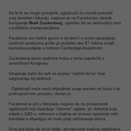
Da bi ih se moglo provjeriti, oglašivači će morati potvrditi
svoj identitet i lokaciju, napisao je na Facebooku vlasnik
kompanije
Mark Zuckerberg
, optužen da se nedovoljno bori
s političkim manipulacijama.
Facebook sve češće govori o toj temi i o svom upravljanju
osobnim podacima pošto je podatke oko 87 milona svojih
korisnika podijelio s tvrtkom Cambridge Analyticom.
Zuckerberg iduće sedmice treba o tome svjedočiti u
američkom Kongresu.
Grupacija kaže da radi na popisu "važnih tema" koje
odgovaraju toj definiciji.
- Oglašivači neće moći objavljivati svoje poruke ne budu li se
podvrgnuli tom procesu, dodao je.
Facebook je još u listopadu najavio da će provjeravati
oglašivače koji objavljuju "izborne" oglase, po definiciji koja
vrijedi u SAD-u, odnosno u kojima se izravno spominje neki
kandidat a objavljuju se malo prije održavanja izbora.
Ovaj put kaže da će ići dalje i provjeravati svakog oglašivača