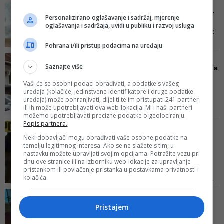
Dragan Bjelogrlić iznio
na novosadskom auto-putu
istinu o nesreći koju je i...
Personalizirano oglašavanje i sadržaj, mjerenje
- Nećete me ućutkati ko god da
oglašavanja i sadržaja, uvidi u publiku i razvoj usluga
ste. Vi koji ovo radite zajebali ste
se ako mislite da je Srbija samo
Pohrana i/ili pristup podacima na uređaju
vaša, i moja je - naglasio je
UŽAS NA PALAMA
Bjelogrlić
Saznajte više
25- godišnjakinja poginula
u strašnoj nesreći, čet...
Vaši će se osobni podaci obrađivati, a podatke s vašeg
Među teško povrijeđenima je i
uređaja (kolačiće, jedinstvene identifikatore i druge podatke
uređaja) može pohranjivati, dijeliti te im pristupati 241 partner
petogodišnje dijete, koje je u
ili ih može upotrebljavati ova web-lokacija. Mi i naši partneri
teškom stanju
možemo upotrebljavati precizne podatke o geolociranju.
Popis partnera.
KAKO VARAJU BH. GRAĐANI
Na lažnoj saobraćajnoj
Neki dobavljači mogu obrađivati vaše osobne podatke na
temelju legitimnog interesa. Ako se ne slažete s tim, u
nesreći zaradili 10.400
nastavku možete upravljati svojim opcijama. Potražite vezu pri
KM:...
dnu ove stranice ili na izborniku web-lokacije za upravljanje
pristankom ili povlačenje pristanka u postavkama privatnosti i
Policajci su, po dojavi da se
kolačića.
dogodila prometna nezgoda, na
mjestu događaja sačinili izvještaj
OTAC AJLE IBRICA, ŽRTVE
o počinjenom prekršaju s
STRAVIČNOG UDESA, PRVI
Pristajem
popratnom dokumentacijom koju
PUT ZA JAVNOST
je osumnjičena M.K. koristila kao