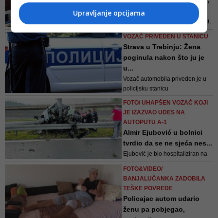
Ejubović mi je ubio dijete,
dokazni materijal u sudskom
razrušio dom, a sada m...
Upravljanje opcijama
postupku radi naknade štete na
Mislio sam, pogledat će me u oči,
temelju osigur...
pokajat će se i reći: „Desilo se
VOZAČ PRIVEDEN U STANICU
tako, izvinite, ljudi...“
Strava u Trebinju: Žena
poginula nakon što ju je
u...
Vozač automobila priveden je u
policijsku stanicu
FOTO/ UHAPŠEN VOZAČ KOJI
JE IZAZVAO UDES NA
AUTOPUTU A-1
Almir Ejubović u bolnici
tvrdio da se ne sjeća nes...
Ejubović je bio hospitaliziran na
Ortopediji u Općoj bolnici „Prim.
FOTO&VIDEO/
dr. Abdulah Nakaš“, gdje ga je sve
BANJALUČANKA ZADOBILA
vrijeme čuvala policija
TEŠKE POVREDE
Policajac autom udario
ženu pa pobjegao,