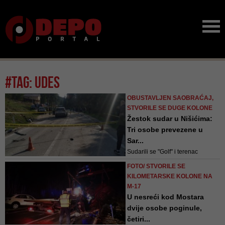
#tag: udes
OBUSTAVLJEN SAOBRAĆAJ,
STVORILE SE DUGE KOLONE
Žestok sudar u Nišićima:
Tri osobe prevezene u
Sar...
Sudarili se "Golf" i terenac
"Toyota"
FOTO/ STVORILE SE
KILOMETARSKE KOLONE NA
M-17
U nesreći kod Mostara
dvije osobe poginule,
četiri...