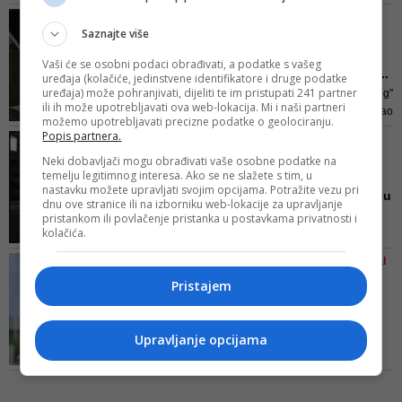
sam siguran da mnogi autori već
VIDEO/ GLEDAJTE NOVU
osjećaju a pomenuta jednokratna
Saznajte više
EPIZODU 'POLITBIROA'
pomoć bila bi ne samo simbolička
'Za državu smo još i gori
Vaši će se osobni podaci obrađivati, a podatke s vašeg
već i životno važna gesta
od korona virusa': Kad o...
uređaja (kolačiće, jedinstvene identifikatore i druge podatke
uređaja) može pohranjivati, dijeliti te im pristupati 241 partner
U rubrici "Privedite osumnjičenog"
ili ih može upotrebljavati ova web-lokacija. Mi i naši partneri
na vrućoj stolici ovoga puta našao
možemo upotrebljavati precizne podatke o geolociranju.
se poznati i agilni bh. muzičar
Popis partnera.
VIDEO/ NAJPOPULARNIJA
PJESMA ZA 1. MAJ
Neki dobavljači mogu obrađivati vaše osobne podatke na
temelju legitimnog interesa. Ako se ne slažete s tim, u
Brano Jakubović:
nastavku možete upravljati svojim opcijama. Potražite vezu pri
Radnička klasa ne odlazi u
dnu ove stranice ili na izborniku web-lokacije za upravljanje
raj, o...
pristankom ili povlačenje pristanka u postavkama privatnosti i
kolačića.
S obzirom na prvomajske
praznike, već godinama na
POTEZ O KOJEM BRUJI CIJELI
društvenim mrežama
REGION
Pristajem
najšerovanija numera je „Prvi
Brano Jakubović iz
maj“ ove sjajne grupe
Dubioza kolektiva
pojasnio zašt...
Upravljanje opcijama
Član "Dubioze kolektiv" dao
zanimljiv odgovor na pitanje zašto
je digao tri prsta na koncertu u