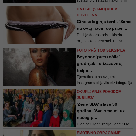
sustavno uništavati nakon tri ili
četiri mjeseca te tzv. Idilične veze
DA LI JE (SAMO) VODA
- jer je mogao
DOVOLJNA
Ginekologinja tvrdi: 'Samo
na ovaj način se pravil...
Da li je dobro koristiti kiselo
mlijeko kao prevenciju ili za
liječenje intimne regije?
FOTO/ PRŠTI OD SEKSIPILA
Beyonce 'preskočila'
grudnjak i u izazovnoj
haljin...
Pjevačica je na svojem
Instagramu objavila niz fotografija
i snimki na kojima izmjenjuje
OKUPLJANJE POVODOM
zavodljive poze u potpuno
JUBILEJA
prozirnoj zlatnoj haljini, ispod koje
'Žene SDA' slave 30
nije obukla grudnjak, a grudi je
godina: 'Sve smo mi uz
prekrila tek s komadićima ljepljive
našeg p...
trake
Članice Organizacije Žene SDA
BiH danas svojim angažmanom
EMOTIVNO OBRAĆANJE