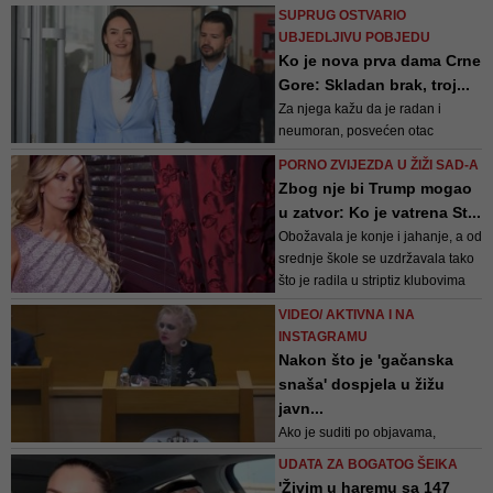
novih cipela
SUPRUG OSTVARIO
UBJEDLJIVU POBJEDU
Ko je nova prva dama Crne
Gore: Skladan brak, troj...
Za njega kažu da je radan i
neumoran, posvećen otac
kćerkama Sare i Ane i sinu
PORNO ZVIJEZDA U ŽIŽI SAD-A
Davida, brižan suprug, pažljiv sin
Zbog nje bi Trump mogao
i brat
u zatvor: Ko je vatrena St...
Obožavala je konje i jahanje, a od
srednje škole se uzdržavala tako
što je radila u striptiz klubovima
VIDEO/ AKTIVNA I NA
INSTAGRAMU
Nakon što je 'gačanska
snaša' dospjela u žižu
javn...
Ako je suditi po objavama,
omiljeni Obrenkin pjevač je Halid
UDATA ZA BOGATOG ŠEIKA
Bešlić. Često ističe svoje odjevne
'Živim u haremu sa 147