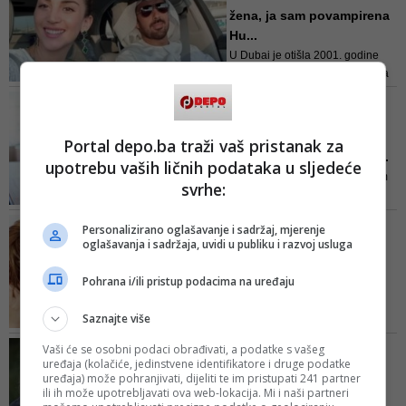
kombinacije i cipele, a na njenom
žena, ja sam povampirena
profilu našlo se mjesta i za
Hu...
predsjednika Rusije Vladimira
U Dubai je otišla 2001. godine
Putina
kao jedna od prvih supermodela
iz regije. Tamo je upoznala
SVIMA SE ZAHVALILA NA
bogatog biznismena Saeeda Bin
PODRŠCI
Draija za kojeg se 2008. godine
Dalija Konaković ponovo
Portal depo.ba traži vaš pristanak za
udala, ali u jednom je intervjuu
se oglasila: Prihvatili su...
upotrebu vaših ličnih podataka u sljedeće
otkrila da na početku on na nju
"Napad na mene pretpostavljam
nije obraćao ni malo pažnje
svrhe:
da smatraju časnom metodom u
borbi protiv đavola"
VRUĆA LINIJA
Personalizirano oglašavanje i sadržaj, mjerenje
'Mislila sam da sam u
oglašavanja i sadržaja, uvidi u publiku i razvoj usluga
sretnom braku sve dok
Pohrana i/ili pristup podacima na uređaju
nisam ...
Ne znam jesam li u pravu kad
Saznajte više
mislim da je to jedan oblik
prevare ili bih trebala vjerovati da
DOBRA VIJEST
Vaši će se osobni podaci obrađivati, a podatke s vašeg
mu sve to ne znači ništa?
uređaja (kolačiće, jedinstvene identifikatore i druge podatke
Uvećane porodiljske i
uređaja) može pohranjivati, dijeliti te im pristupati 241 partner
hraniteljske naknade u
ili ih može upotrebljavati ova web-lokacija. Mi i naši partneri
Kanto...