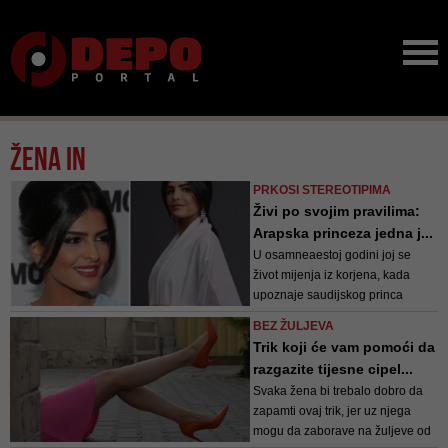
ŽENA iN
PRKOSI STEREOTIPIMA
Živi po svojim pravilima:
Arapska princeza jedna j...
U osamneaestoj godini joj se
život mijenja iz korjena, kada
upoznaje saudijskog princa
BEZ ŽULJEVA
Trik koji će vam pomoći da
razgazite tijesne cipel...
Svaka žena bi trebalo dobro da
zapamti ovaj trik, jer uz njega
mogu da zaborave na žuljeve od