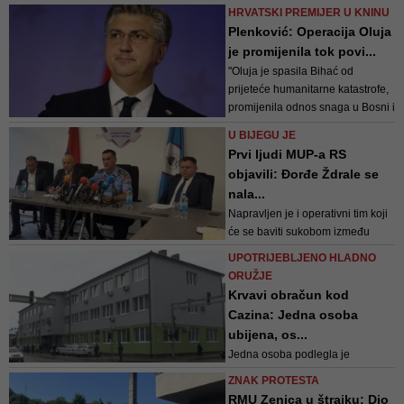
ulazio u carinsko područje
HRVATSKI PREMIJER U KNINU
Europske unije
Plenković: Operacija Oluja
je promijenila tok povi...
''Oluja je spasila Bihać od
prijeteće humanitarne katastrofe,
promijenila odnos snaga u Bosni i
Hercegovini i otvorila put miru i
U BIJEGU JE
Daytonskom sporazumu",
Prvi ljudi MUP-a RS
podsjetio je hrvatski premijer
objavili: Đorđe Ždrale se
nala...
Napravljen je i operativni tim koji
će se baviti sukobom između
Eleza i Ždrale, koji je u bjekstvu,
UPOTRIJEBLJENO HLADNO
istakao je Budimir
ORUŽJE
Krvavi obračun kod
Cazina: Jedna osoba
ubijena, os...
Jedna osoba podlegla je
zadobijenim povredama, dok je
ZNAK PROTESTA
druga ubrzo nakon događaja
RMU Zenica u štrajku: Dio