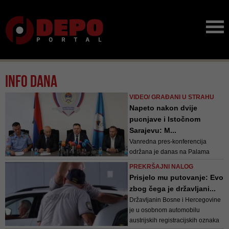
Info dana
VIDEO/ GRAĐANI U STRAHU
Napeto nakon dvije
pucnjave i Istočnom
Sarajevu: M...
Vanredna pres-konferencija
održana je danas na Palama
povodom izvršenja dva krivična
PREKRŠAJNI NALOG
djela "Teško ubistvo" u pokušaju
Prisjelo mu putovanje: Evo
na području Istočnog Sarajeva
zbog čega je državljani...
Državljanin Bosne i Hercegovine
je u osobnom automobilu
austrijskih registracijskih oznaka