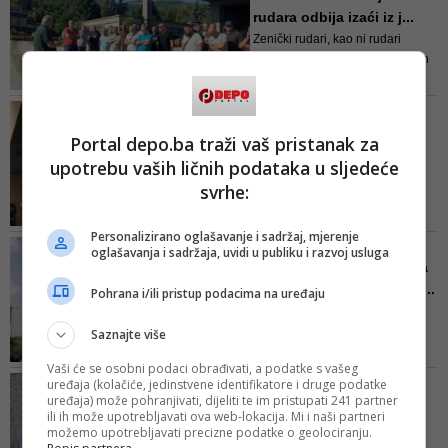
lišena slobode zbog sumnje da je
rudara odbija izaći iz j...
počinila krivično djelo
Zenički rudari, kao ni rudari
Kaknja i Breze, zbog neplaćenih
doprinosa također ne mogu
ovjeriti ni zdravstvene knjižice pa
POVEZAN SA ŽDRALOM?
se ne mogu liječiti
SDS-ov poslanik objavio
Portal depo.ba traži vaš pristanak za
snimak na kojem Ljubiša
upotrebu vaših ličnih podataka u sljedeće
Ćo...
svrhe:
Da li je moralno držati slovo o
beskompromisnoj borbi protiv
Personalizirano oglašavanje i sadržaj, mjerenje
kriminala, a istovremeno se družiti
SISTEM NIJE UGROŽEN
oglašavanja i sadržaja, uvidi u publiku i razvoj usluga
i pjevati s osobama koje javnost
Elektroprivreda BiH: Suša
povezuje s kriminalnim miljeom? -
smanjila hidroproizvodnj...
Pohrana i/ili pristup podacima na uređaju
napisao je Berjan
Dugotrajan period visokih
temperatura i smanjeni dotoci
Saznajte više
vode smanjuju proizvodnju
Vaši će se osobni podaci obrađivati, a podatke s vašeg
električne energije u
UPRAVLJAO 'FORDOM'
uređaja (kolačiće, jedinstvene identifikatore i druge podatke
hidroelektranama
uređaja) može pohranjivati, dijeliti te im pristupati 241 partner
Nesreća u tunelu
ili ih može upotrebljavati ova web-lokacija. Mi i naši partneri
Hercegovina: Sarajlija
možemo upotrebljavati precizne podatke o geolociranju.
zadobio te...