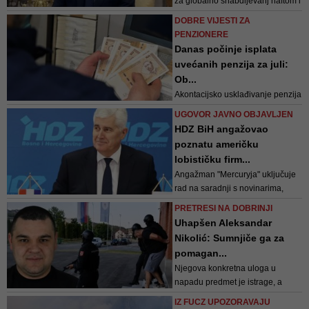
za globalno snabdijevanj naftom i
plinom, bio je povod za ponovni
DOBRE VIJESTI ZA
povratak sukobima
PENZIONERE
Danas počinje isplata
uvećanih penzija za juli:
Ob...
Akontacijsko usklađivanje penzija
po stopi od 3,5 posto primjenjuje
UGOVOR JAVNO OBJAVLJEN
se na penzije ostvarene zaključno
HDZ BiH angažovao
s 1. januarom 2026.
poznatu američku
lobističku firm...
Angažman "Mercuryja" uključuje
rad na saradnji s novinarima,
predstavnicima medija,
PRETRESI NA DOBRINJI
naučnicima, analitičarima,
Uhapšen Aleksandar
diplomatama, osobama
Nikolić: Sumnjiče ga za
utjecajnim na politiku i
pomagan...
međunarodnim medijima po
Njegova konkretna uloga u
potrebi radi unapređenja ciljeva
napadu predmet je istrage, a
HDZ-a BiH
navodi protiv njega za sada
IZ FUCZ UPOZORAVAJU