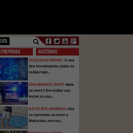
SATA
O PREPORUKA
NAJČITANIJE
ZVJEZDANI PROFIL:
U ova
dva horoskopska znaka se
rađaju najo...
OVO MORATE ZNATI:
Idete
na more? Evo kolike vas
kazne za sao...
KO ĆE BITI UPORNIJI:
Ako
se spremate na more u
Makarsku, ovo mo...