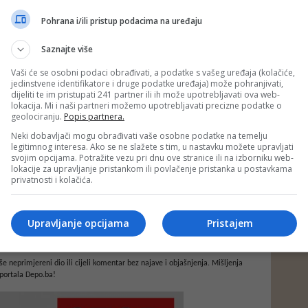
Pohrana i/ili pristup podacima na uređaju
Saznajte više
Vaši će se osobni podaci obrađivati, a podatke s vašeg uređaja (kolačiće,
jedinstvene identifikatore i druge podatke uređaja) može pohranjivati,
dijeliti te im pristupati 241 partner ili ih može upotrebljavati ova web-
lokacija. Mi i naši partneri možemo upotrebljavati precizne podatke o
geolociranju.
Popis partnera.
Neki dobavljači mogu obrađivati vaše osobne podatke na temelju
legitimnog interesa. Ako se ne slažete s tim, u nastavku možete upravljati
svojim opcijama. Potražite vezu pri dnu ove stranice ili na izborniku web-
lokacije za upravljanje pristankom ili povlačenje pristanka u postavkama
privatnosti i kolačića.
Upravljanje opcijama
Pristajem
e neprimjereni dio ili cijeli komentar bez najave i objašnjenja. Mišljenja
portala Depo.ba!