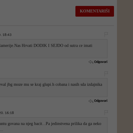
. 18:43
kalamerije.Nas Hrvati DODIK I SEJDO od sutra ce imati
Odgovori
eval jbg moze mu se kraj glupi.h cobana i nasih sda izdajnika
Odgovori
20. 16:18
ntu govana na njeg bacit...Pa jedinstvena prilika da ga neko
..