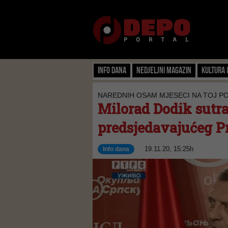
Info dana
Nedjeljni magazin
Kultura 
NAREDNIH OSAM MJESECI NA TOJ POZ
Milorad Dodik sutra
predsjedavajućeg P
19.11.20, 15:25h
Info dana