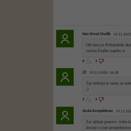
Nas Hrvat Dodik
19.11.2020
Od sutra je Prdisjednik s
vecinu.Fzafke najebo si .
0
1
ZZ
19.11.2020. 16:38
Taj rudonja je samo za stal
;)
3
2
doda kompleksas
19.11.20
Zar djikan ponovo. treba ka
lincuje u tom presjednistvu.