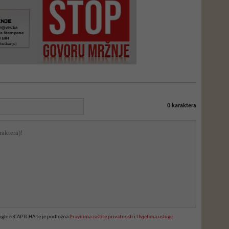
0
karaktera
oogle reCAPTCHA te je podložna
Pravilima zaštite privatnosti
i
Uvjetima usluge