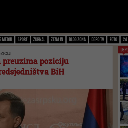
& Mediji
Sport
Žurnal
Žena IN
Blog zona
Depo TV
FOTO
24 
DEP
ICIJI
 preuzima poziciju
redsjedništva BiH