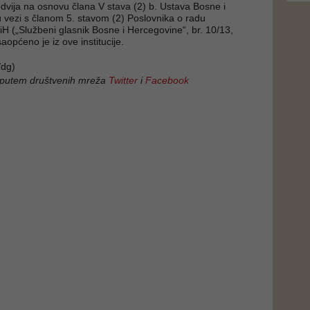
odvija na osnovu člana V stava (2) b. Ustava Bosne i
 vezi s članom 5. stavom (2) Poslovnika o radu
iH („Službeni glasnik Bosne i Hercegovine“, br. 10/13,
saopćeno je iz ove institucije.
dg)
 putem društvenih mreža
Twitter
i
Facebook