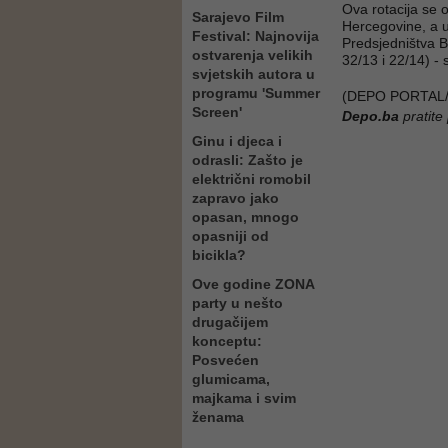
Ova rotacija se 
Sarajevo Film
Hercegovine, a u
Festival: Najnovija
Predsjedništva B
ostvarenja velikih
32/13 i 22/14) - 
svjetskih autora u
programu 'Summer
(DEPO PORTAL/
Screen'
Depo.ba
pratite
Ginu i djeca i
odrasli: Zašto je
električni romobil
zapravo jako
opasan, mnogo
opasniji od
bicikla?
Ove godine ZONA
party u nešto
drugačijem
konceptu:
Posvećen
glumicama,
majkama i svim
ženama