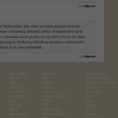
Odgovori
 u Vojkovićima, kao cimer sa svojim guznim haverom
osne i bosanskog identiteta sjeda u Predsjedništvo da bi
e, a bosanski narod ga plaća za taj zločin.Ovo je sve djelo
jeta koji je ohrabrivao laktaškog oposuma u zločinačkim
kojoj je on, kao predsjednik.
Odgovori
Glas Srpske
Pešćanik
The Guardian
Globus
POGO
The New Yorker
IMDb
Politika
The New York Times
INDEX.HR
Reddit
The Sun
Indie Wire
Reuters
The Times
Jutarnji list
Rotten Tomatoes
Time
Kurir
RTRS
TMZ
Miniclip
RTS
Tportal
net.hr
Screen Daily
TV1
Nezavisne
Slobodna Bosna
Variety