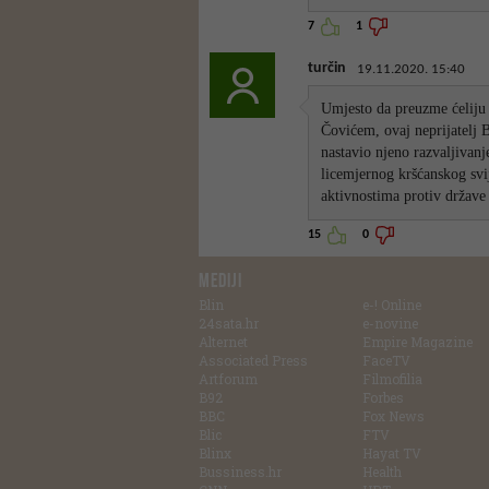
7
1
turčin
19.11.2020. 15:40
Umjesto da preuzme ćeliju
Čovićem, ovaj neprijatelj B
nastavio njeno razvaljivanj
licemjernog kršćanskog svi
aktivnostima protiv države 
15
0
MEDIJI
Blin
e-! Online
24sata.hr
e-novine
Alternet
Empire Magazine
Associated Press
FaceTV
Artforum
Filmofilia
B92
Forbes
BBC
Fox News
Blic
FTV
Blinx
Hayat TV
Bussiness.hr
Health