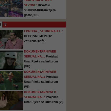
TRADICIJA U ŠPICI
SEZONE:
Hrvatski
'kukuruz-turizam' tjera
goste, Ni...
O
TV
EPIZODA „ZATURENA ILI...:
DEPO VREMEPLOV:
Zaturena Ilidža
DOKUMENTARNI WEB
SERIJAL NA...:
Projekat
Una: Rijeka sa kulturom
(VIII)
DOKUMENTARNI WEB
SERIJAL NA...:
Projekat
Una: Rijeka sa kulturom
(VII)
DOKUMENTARNI WEB
SERIJAL NA...:
Projekat
Una: Rijeka sa kulturom (VI)