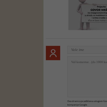
Ova stranica je zaštićena uslugom G
kompanije Google.