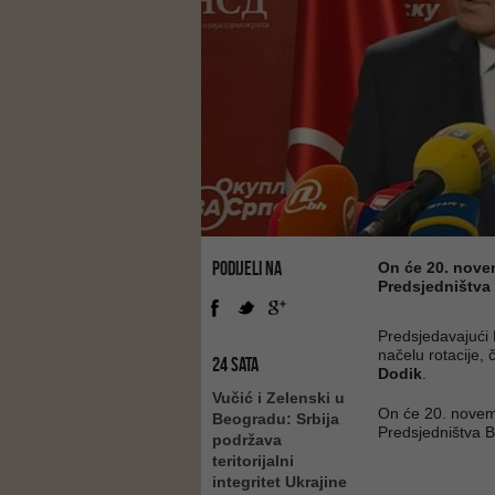
PODIJELI NA
On će 20. nove
Predsjedništva
Predsjedavajući 
načelu rotacije,
24 SATA
Dodik
.
Vučić i Zelenski u
On će 20. novem
Beogradu: Srbija
Predsjedništva B
podržava
teritorijalni
integritet Ukrajine