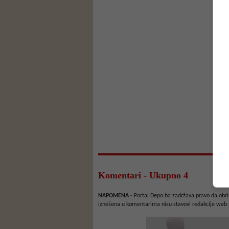
Komentari - Ukupno 4
NAPOMENA
- Portal Depo.ba zadržava pravo da obriš
iznešena u komentarima nisu stavovi redakcije web 