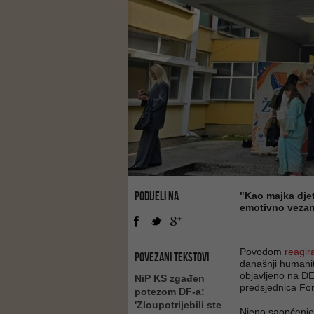
PODIJELI NA
"Kao majka dje
emotivno vezan
Povodom
reagir
POVEZANI TEKSTOVI
današnji humanit
objavljeno na D
NiP KS zgađen
predsjednica Fo
potezom DF-a:
'Zloupotrijebili ste
Njeno saopćenje 