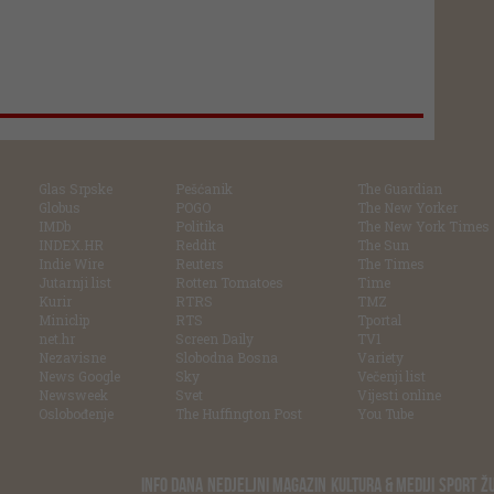
Glas Srpske
Pešćanik
The Guardian
Globus
POGO
The New Yorker
IMDb
Politika
The New York Times
INDEX.HR
Reddit
The Sun
Indie Wire
Reuters
The Times
Jutarnji list
Rotten Tomatoes
Time
Kurir
RTRS
TMZ
Miniclip
RTS
Tportal
net.hr
Screen Daily
TV1
Nezavisne
Slobodna Bosna
Variety
News Google
Sky
Večenji list
Newsweek
Svet
Vijesti online
Oslobođenje
The Huffington Post
You Tube
INFO DANA
NEDJELJNI MAGAZIN
KULTURA & MEDIJI
SPORT
Ž