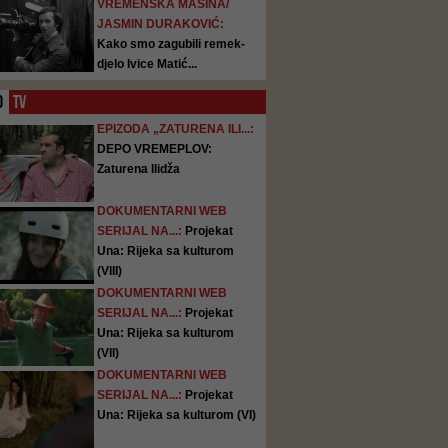
VREMENSKA MAŠINA/
JASMIN DURAKOVIĆ:
Kako smo zagubili remek-
djelo Ivice Matić...
O
TV
EPIZODA „ZATURENA ILI...:
DEPO VREMEPLOV:
Zaturena Ilidža
DOKUMENTARNI WEB
SERIJAL NA...:
Projekat
Una: Rijeka sa kulturom
(VIII)
DOKUMENTARNI WEB
SERIJAL NA...:
Projekat
Una: Rijeka sa kulturom
(VII)
DOKUMENTARNI WEB
SERIJAL NA...:
Projekat
Una: Rijeka sa kulturom (VI)