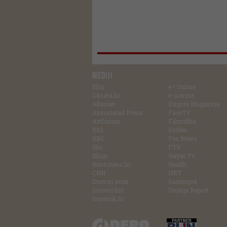
MEDIJI
Blin
e-! Online
24sata.hr
e-novine
Alternet
Empire Magazine
Associated Press
FaceTV
Artforum
Filmofilia
B92
Forbes
BBC
Fox News
Blic
FTV
Blinx
Hayat TV
Bussiness.hr
Health
CNN
HRT
Dnevni avaz
Gamespot
Dnevni list
Drudge Report
Dnevnik.hr