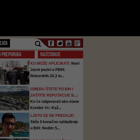
SATA
O PREPORUKA
NAJČITANIJE
KO MOŽE APLICIRATI:
Novi
Javni pozivi u FBiH:
Rekordnih 20,3 m...
IZMEĐU ŠTETE PO BIH I
ZAŠTITE REPUTACIJE B...:
Ko će odgovarati ako stane
Koridor Vc: Kaž...
LJETO SE NE PREDAJE:
Stiže li konačno zahlađenje
u BiH: Nedim S...