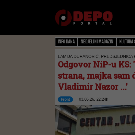
Info dana
Nedjeljni magazin
Kultura 
LAMIJA DURANOVIĆ, PREDSJEDNICA
Odgovor NiP-u KS: '
strana, majka sam d
Vladimir Nazor ...'
03.06.26, 22:24h
Front