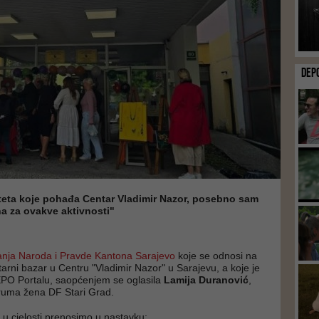
DEP
teta koje pohađa Centar Vladimir Nazor, posebno sam
a za ovakve aktivnosti"
anja Naroda i Pravde Kantona Sarajevo
koje se odnosi na
arni bazar u Centru "Vladimir Nazor" u Sarajevu, a koje je
EPO Portalu, saopćenjem se oglasila
Lamija Duranović
,
ruma žena DF Stari Grad.
u cjelosti prenosimo u nastavku: