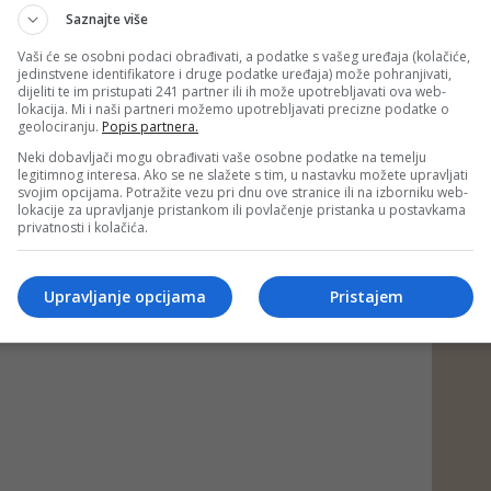
Saznajte više
mocija bilo koga, već pomoć zajednici. To je bio i ostao jedini
ažmana - navodi u saopćenju Lamija Duranović,
Vaši će se osobni podaci obrađivati, a podatke s vašeg uređaja (kolačiće,
ruma žena DF Stari Grad.
jedinstvene identifikatore i druge podatke uređaja) može pohranjivati,
dijeliti te im pristupati 241 partner ili ih može upotrebljavati ova web-
ad)
lokacija. Mi i naši partneri možemo upotrebljavati precizne podatke o
geolociranju.
Popis partnera.
 putem društvenih mreža
Twitter
i
Facebook
Neki dobavljači mogu obrađivati vaše osobne podatke na temelju
legitimnog interesa. Ako se ne slažete s tim, u nastavku možete upravljati
svojim opcijama. Potražite vezu pri dnu ove stranice ili na izborniku web-
lokacije za upravljanje pristankom ili povlačenje pristanka u postavkama
privatnosti i kolačića.
Upravljanje opcijama
Pristajem