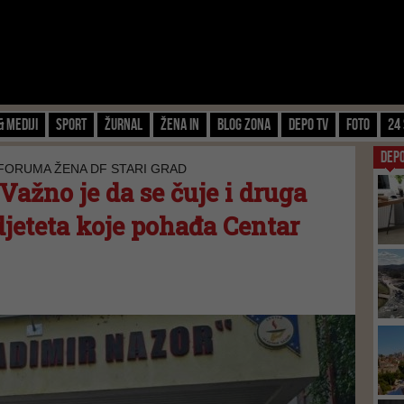
& Mediji
Sport
Žurnal
Žena IN
Blog zona
Depo TV
FOTO
24 
DEP
 FORUMA ŽENA DF STARI GRAD
Važno je da se čuje i druga
jeteta koje pohađa Centar