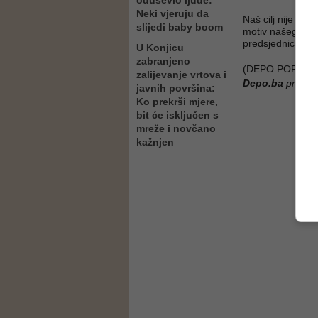
oduševio ljude:
Neki vjeruju da
Naš cilj nije pro
slijedi baby boom
motiv našeg ang
predsjednica Fo
U Konjicu
zabranjeno
(DEPO PORTAL/
zalijevanje vrtova i
Depo.ba
pratite
javnih površina:
Ko prekrši mjere,
bit će isključen s
mreže i novčano
kažnjen