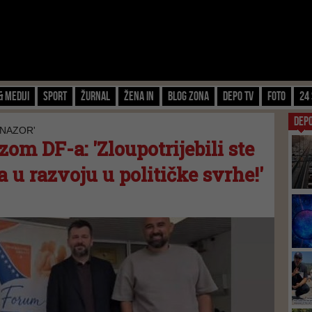
& Mediji
Sport
Žurnal
Žena IN
Blog zona
Depo TV
FOTO
24 
DEP
 NAZOR'
om DF-a: 'Zloupotrijebili ste
 u razvoju u političke svrhe!'