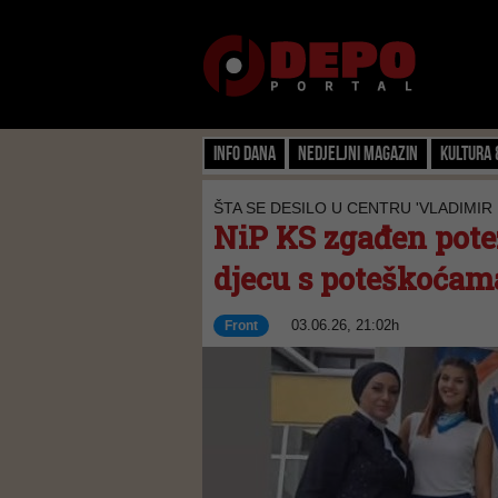
Info dana
Nedjeljni magazin
Kultura 
ŠTA SE DESILO U CENTRU 'VLADIMIR
NiP KS zgađen potez
djecu s poteškoćama
03.06.26, 21:02h
Front