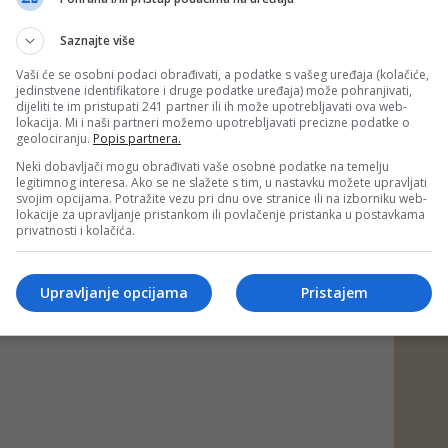
zvoju i njihove porodice trebaju sistemsku podršku svaki
eza koju mi kao društvo spram njih imamo.
Saznajte više
dgovoran i nemoralan potez jedne stranke ne bi postao
Vaši će se osobni podaci obrađivati, a podatke s vašeg uređaja (kolačiće,
 Pravda će tražiti od odgovornih, prvenstveno Centralne
jedinstvene identifikatore i druge podatke uređaja) može pohranjivati,
 (CIK) da se jasno i nedvosmisleno očituje o ovom činu -
dijeliti te im pristupati 241 partner ili ih može upotrebljavati ova web-
P Kantona Sarasjevo.
lokacija. Mi i naši partneri možemo upotrebljavati precizne podatke o
geolociranju.
Popis partnera.
ad)
Neki dobavljači mogu obrađivati vaše osobne podatke na temelju
legitimnog interesa. Ako se ne slažete s tim, u nastavku možete upravljati
 putem društvenih mreža
Twitter
i
Facebook
svojim opcijama. Potražite vezu pri dnu ove stranice ili na izborniku web-
lokacije za upravljanje pristankom ili povlačenje pristanka u postavkama
privatnosti i kolačića.
Upravljanje opcijama
Pristajem