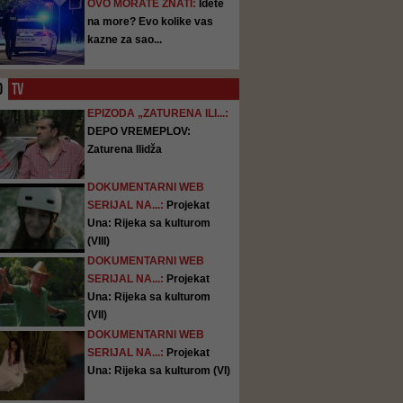
OVO MORATE ZNATI:
Idete
na more? Evo kolike vas
kazne za sao...
O
TV
EPIZODA „ZATURENA ILI...:
DEPO VREMEPLOV:
Zaturena Ilidža
DOKUMENTARNI WEB
SERIJAL NA...:
Projekat
Una: Rijeka sa kulturom
(VIII)
DOKUMENTARNI WEB
SERIJAL NA...:
Projekat
Una: Rijeka sa kulturom
(VII)
DOKUMENTARNI WEB
SERIJAL NA...:
Projekat
Una: Rijeka sa kulturom (VI)