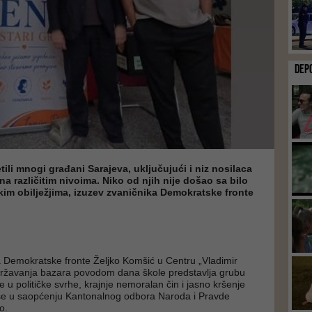
DEP
tili mnogi građani Sarajeva, uključujući i niz nosilaca
na različitim nivoima. Niko od njih nije došao sa bilo
im obilježjima, izuzev zvaničnika Demokratske fronte
žja Demokratske fronte Željko Komšić u Centru „Vladimir
državanja bazara povodom dana škole predstavlja grubu
 u političke svrhe, krajnje nemoralan čin i jasno kršenje
se u saopćenju Kantonalnog odbora Naroda i Pravde
o.