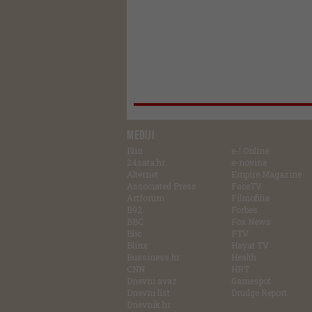
MEDIJI
Blin
e-! Online
24sata.hr
e-novine
Alternet
Empire Magazine
Associated Press
FaceTV
Artforum
Filmofilia
B92
Forbes
BBC
Fox News
Blic
FTV
Blinx
Hayat TV
Bussiness.hr
Health
CNN
HRT
Dnevni avaz
Gamespot
Dnevni list
Drudge Report
Dnevnik.hr