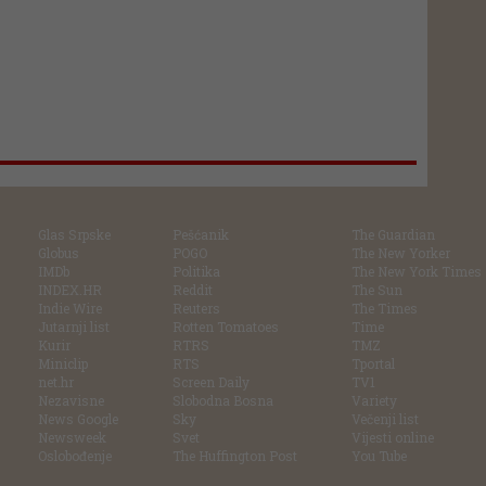
Glas Srpske
Pešćanik
The Guardian
Globus
POGO
The New Yorker
IMDb
Politika
The New York Times
INDEX.HR
Reddit
The Sun
Indie Wire
Reuters
The Times
Jutarnji list
Rotten Tomatoes
Time
Kurir
RTRS
TMZ
Miniclip
RTS
Tportal
net.hr
Screen Daily
TV1
Nezavisne
Slobodna Bosna
Variety
News Google
Sky
Večenji list
Newsweek
Svet
Vijesti online
Oslobođenje
The Huffington Post
You Tube