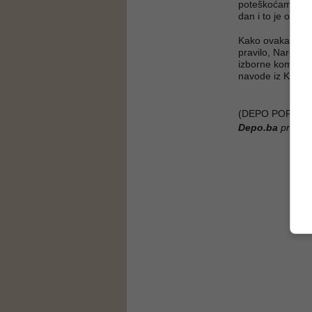
poteškoćama u ra
dan i to je obav
Kako ovakav neo
pravilo, Narod i
izborne komisije
navode iz KO NI
(DEPO PORTAL/
Depo.ba
pratite