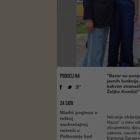
PODIJELI NA
"Bazar su posje
javnih funkcija 
kakvim stranačk
Željko Komšić"
24 SATA
Mladić poginuo u
Isticanje obilje
teškoj
Nazor“ u toku o
saobraćajnoj
zloupotrebu djece
nesreći u
zakona, navodi 
Potkozarju kod
Kantona Sarajev