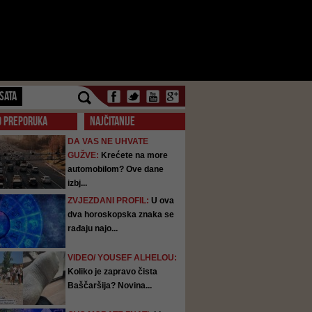
SATA
O PREPORUKA
NAJČITANIJE
DA VAS NE UHVATE
GUŽVE:
Krećete na more
automobilom? Ove dane
izbj...
ZVJEZDANI PROFIL:
U ova
dva horoskopska znaka se
rađaju najo...
VIDEO/ YOUSEF ALHELOU:
Koliko je zapravo čista
Baščaršija? Novina...