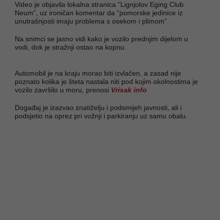
Video je objavila lokalna stranica “Lignjolov Eging Club
Neum”, uz ironičan komentar da “pomorske jedinice iz
unutrašnjosti imaju problema s osekom i plimom”.
Na snimci se jasno vidi kako je vozilo prednjim dijelom u
vodi, dok je stražnji ostao na kopnu.
Automobil je na kraju morao biti izvlačen, a zasad nije
poznato kolika je šteta nastala niti pod kojim okolnostima je
vozilo završilo u moru, prenosi
Vrisak info
Događaj je izazvao znatiželju i podsmijeh javnosti, ali i
podsjetio na oprez pri vožnji i parkiranju uz samu obalu.