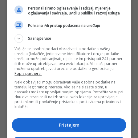
Personalizirano oglašavanje i sadržaj, mjerenje
oglašavanja i sadržaja, uvidi u publiku i razvoj usluga
Pohrana i/ili pristup podacima na uređaju
Saznajte više
Vaši će se osobni podaci obrađivati, a podatke s vašeg
uređaja (kolačiće, jedinstvene identifikatore i druge podatke
uređaja) može pohranjivati, dijeliti te im pristupati 241 partner
ili ih može upotrebljavati ova web-lokacija. Mi i naši partneri
možemo upotrebljavati precizne podatke o geolociranju.
Popis partnera.
Neki dobavljači mogu obrađivati vaše osobne podatke na
temelju legitimnog interesa. Ako se ne slažete s tim, u
nastavku možete upravljati svojim opcijama. Potražite vezu pri
dnu ove stranice ili na izborniku web-lokacije za upravljanje
pristankom ili povlačenje pristanka u postavkama privatnosti i
kolačića.
Pristajem