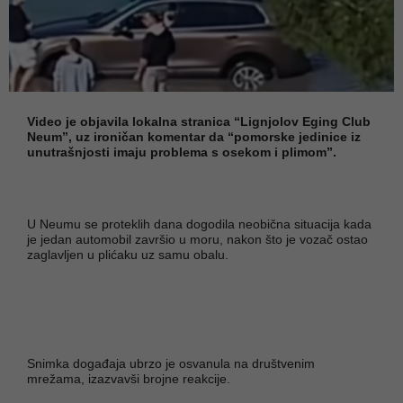
Video je objavila lokalna stranica “Lignjolov Eging Club
Neum”, uz ironičan komentar da “pomorske jedinice iz
unutrašnjosti imaju problema s osekom i plimom”.
U Neumu se proteklih dana dogodila neobična situacija kada
je jedan automobil završio u moru, nakon što je vozač ostao
zaglavljen u plićaku uz samu obalu.
Snimka događaja ubrzo je osvanula na društvenim
mrežama, izazvavši brojne reakcije.