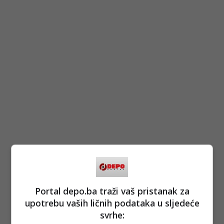
(DEPO PORTAL/af)
PODIJELI NA
Portal depo.ba traži vaš pristanak za
upotrebu vaših ličnih podataka u sljedeće
Depo.ba
pratite putem društvenih mreža
Twitter
i
Facebook
svrhe: