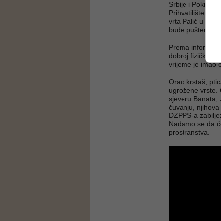
Srbije i Pokrajin
Prihvatilište za 
vrta Palić u Subo
bude pušten na 
Prema informacij
dobroj fizičkoj k
vrijeme je imao o
Orao krstaš, ptic
ugrožene vrste.
sjeveru Banata, 
čuvanju, njihova
DZPPS-a zabiljež
Nadamo se da će i
prostranstva.