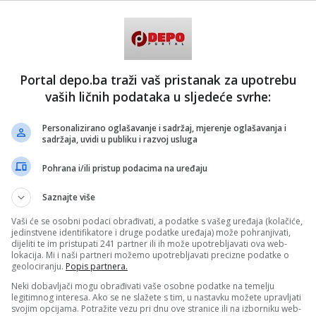
 153 osobe su donirale ukupno 3.390,29 €. Novac je bio
vne troškove avio-prijevoza, kupovinu transportera,
j i hranu u prihvatilištu u Libanu.
Portal depo.ba traži vaš pristanak za upotrebu
sve bilo dogovoreno, dan prije nego što je Feliks trebalo da
vaših ličnih podataka u sljedeće svrhe:
i put, eskalirali su sukobi u regionu Bliskog istoka i avio-
oren. Tako je Feliks ostao u prihvatilištu sve do sada, kad
kli uslovi da se vrati kući - pojašnjava Ružić.
Personalizirano oglašavanje i sadržaj, mjerenje oglašavanja i
sadržaja, uvidi u publiku i razvoj usluga
5. DZPPS je bilo u bliskom kontaktu sa
Milanom
ambasadorom Republike Srbije u Libanu koji je odigrao
Pohrana i/ili pristup podacima na uređaju
povratku Feliksa. Budući da su sve komercijalne avio
 da prevezu Feliksa, okrenuli su se Vojsci Srbije koja ima
Saznajte više
 Libanu. Načelnik Generalštaba, general
Milan Mojsilović
,
io apel za pomoć i omogućio da se Feliks preveze vojnim
Vaši će se osobni podaci obrađivati, a podatke s vašeg uređaja (kolačiće,
.
jedinstvene identifikatore i druge podatke uređaja) može pohranjivati,
dijeliti te im pristupati 241 partner ili ih može upotrebljavati ova web-
su bili uključeni Ministarstvo zaštite životne sredine,
lokacija. Mi i naši partneri možemo upotrebljavati precizne podatke o
oprivrede, šumarstva i vodoprivrede, tj Uprava za veterinu i
geolociranju.
Popis partnera.
rane Republike Srbije.
Neki dobavljači mogu obrađivati vaše osobne podatke na temelju
legitimnog interesa. Ako se ne slažete s tim, u nastavku možete upravljati
ju uspiješno doletio vojnim avionom. Na vojnom aerodromu u
svojim opcijama. Potražite vezu pri dnu ove stranice ili na izborniku web-
i su ga predstavnici Društva za zaštitu i proučavanje ptica