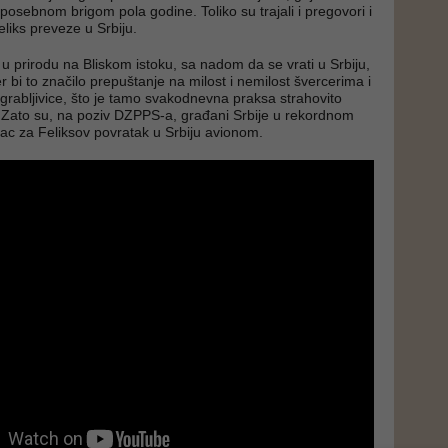
posebnom brigom pola godine. Toliko su trajali i pregovori i
liks preveze u Srbiju.
 u prirodu na Bliskom istoku, sa nadom da se vrati u Srbiju,
jer bi to značilo prepuštanje na milost i nemilost švercerima i
 grabljivice, što je tamo svakodnevna praksa strahovito
. Zato su, na poziv DZPPS-a, građani Srbije u rekordnom
vac za Feliksov povratak u Srbiju avionom.