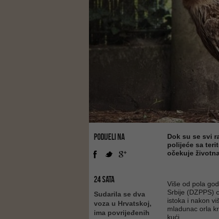
PODIJELI NA
Dok su se svi r
polijeće sa teri
očekuje životna
24 SATA
Više od pola god
Srbije (DZPPS) o
Sudarila se dva
istoka i nakon 
voza u Hrvatskoj,
mladunac orla kr
ima povrijeđenih
kući.