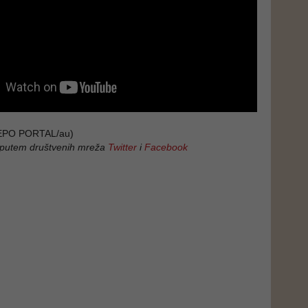
/DEPO PORTAL/au)
 putem društvenih mreža
Twitter
i
Facebook