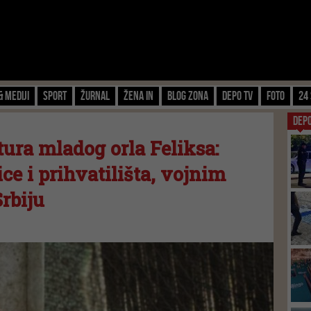
& Mediji
Sport
Žurnal
Žena IN
Blog zona
Depo TV
FOTO
24 
DEP
ura mladog orla Feliksa:
ce i prihvatilišta, vojnim
rbiju