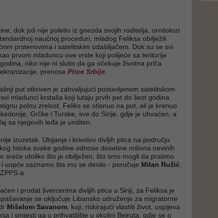
ne, dok još nije poletio iz gnezda svojih roditelja, ornitolozi
andardnoj naučnoj proceduri, mladog Feliksa obilježili
ičnim prstenovima i satelitskim odašiljačem. Dok su se svi
kao prvom mladuncu ove vrste koji polijeće sa teritorije
odina, niko nije ni slutio da ga očekuje životna priča
 ekranizacije, prenose
Ptice Srbije
.
šnji put otkriven je zahvaljujući postavljenom satelitskom
 svi mladunci krstaša koji lutaju prvih pet do šest godina
tignu polnu zrelost, Feliks se otisnuo na put, ali je krenuo
kedonije, Grčke i Turske, sve do Sirije, gdje je uhvaćen, a
đaj sa njegovih leđa je uništen.
nije izuzetak. Ubijanje i krivolov divljih ptica na području
skog Istoka svake godine odnose desetine miliona nevinih
o sreće utoliko što je obilježen, što smo mogli da pratimo
 i uopće saznamo šta mu se desilo - poručuje
Milan Ružić
,
 DZPPS-a.
ćen i prodat švercerima divljih ptica u Siriji, za Feliksa je
spašavanje se uključuje Libansko udruženje za migratorne
 dr
Mišelom Savanom
, koji, riskirajući vlastiti život, uspijeva
a i smjesti ga u prihvatilište u okolini Bejruta, gdje se o