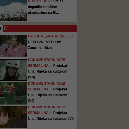
NOVI DETALJI:
Šta se
dogodilo zeničkim
planinarima na El...
O
TV
EPIZODA „ZATURENA ILI...:
DEPO VREMEPLOV:
Zaturena Ilidža
DOKUMENTARNI WEB
SERIJAL NA...:
Projekat
Una: Rijeka sa kulturom
(VIII)
DOKUMENTARNI WEB
SERIJAL NA...:
Projekat
Una: Rijeka sa kulturom
(VII)
DOKUMENTARNI WEB
SERIJAL NA...:
Projekat
Una: Rijeka sa kulturom (VI)