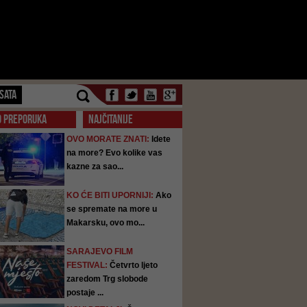
SATA
O PREPORUKA
NAJČITANIJE
OVO MORATE ZNATI:
Idete
na more? Evo kolike vas
kazne za sao...
KO ĆE BITI UPORNIJI:
Ako
se spremate na more u
Makarsku, ovo mo...
SARAJEVO FILM
FESTIVAL:
Četvrto ljeto
zaredom Trg slobode
postaje ...