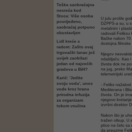
Teška saobraćajna
nesreća kod
Stoca: Više osoba
U julu prošle godi
povrijeđeno,
DZPPS-a su, u st
saobraćaj potpuno
metalnim i plast
obustavljen
radovali Feliksu 
Bačke nakon 70 g
Lidl kreće s
dostojna filmske
radom: Zašto ovaj
trgovački lanac još
Njegov nesvakida
uvijek zaobilazi
odašiljaču. Kao i
jedan od najvećih
života dok ne pos
na jug, preko Ma
gradova u BiH?
telemetrijski ure
Karić: 'Jedite
svoju vodu', unos
- Feliks nažalost 
vode kroz hranu
Mediterana i Bli
prirodna infuzija
života. On je ima
njegovo kretanje
za organizam
izvršni direktor
tokom vrućina
Nakon što je uhva
tražen otkup. U 
ptice na čelu sa
da preuzme Feliks