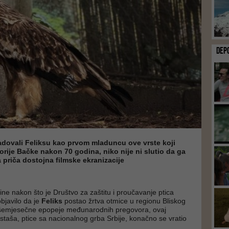
DEP
adovali Feliksu kao prvom mladuncu ove vrste koji
torije Bačke nakon 70 godina, niko nije ni slutio da ga
 priča dostojna filmske ekranizacije
ine nakon što je Društvo za zaštitu i proučavanje ptica
bjavilo da je
Feliks
postao žrtva otmice u regionu Bliskog
višemjesečne epopeje međunarodnih pregovora, ovaj
staša, ptice sa nacionalnog grba Srbije, konačno se vratio