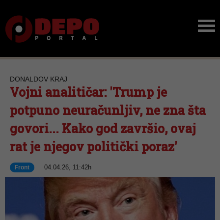
DONALDOV KRAJ
Vojni analitičar: 'Trump je
potpuno neuračunljiv, ne zna šta
govori... Kako god završio, ovaj
rat je njegov politički poraz'
04.04.26, 11:42h
Front