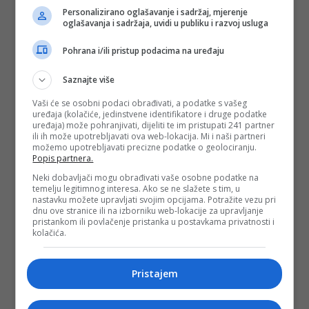
#poraz
#radikalizacija
#neuračunljiv
Personalizirano oglašavanje i sadržaj, mjerenje
#režim
#izrael
#sjedinjene američke
oglašavanja i sadržaja, uvidi u publiku i razvoj usluga
države
#politika
Pohrana i/ili pristup podacima na uređaju
Saznajte više
Vaši će se osobni podaci obrađivati, a podatke s vašeg
uređaja (kolačiće, jedinstvene identifikatore i druge podatke
uređaja) može pohranjivati, dijeliti te im pristupati 241 partner
ili ih može upotrebljavati ova web-lokacija. Mi i naši partneri
možemo upotrebljavati precizne podatke o geolociranju.
Popis partnera.
Neki dobavljači mogu obrađivati vaše osobne podatke na
temelju legitimnog interesa. Ako se ne slažete s tim, u
nastavku možete upravljati svojim opcijama. Potražite vezu pri
dnu ove stranice ili na izborniku web-lokacije za upravljanje
pristankom ili povlačenje pristanka u postavkama privatnosti i
kolačića.
Pristajem