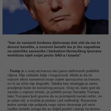
"Iran će nastaviti borbena djelovanja dok vidi da mu to
donosi benefite, a osnovni benefit mu je što napadima
na američke saveznike i blokadom Hormuškog tjesnaca
mobilizira cijeli svijet protiv SAD-a i Izraela"
-
Trump
je u ovaj rat krenuo bez jasno definiranih političkih
ciljeva. Nije uskladio želje i mogućnosti. Mislio je da će
vojnom silom nametnuti svoje uvjete sporazuma sa Iranom,
no to se očito nije dogodilo. Taktika bez strategije je samo
pravljenje buke do konačnog poraza. Ovaj rat, kako god da
završio u vojnom smislu, je politički poraz Donalda Trumpa.
Iako Trumpovi ljudi govore da su promijenili iranski režim, on
je ostao isti, a možda je postao i još radikalniji. Razaranje
jedne zemlje nije pobjeda nego samo stvaranje još veće
razlike između onoga što su željeli postići i stanja na terenu