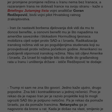
jer promjene promjene režima u Iranu nema bez Iranaca, a
razaranjem Irana ne dobivaš Irance na svoju stranu - kaže u
Briefingu Jutarnjeg lista
vojni analitičar
Goran
Redžepović
, bivši vojni pilot Hrvatskog ratnog
zrakoplovstva.
- Iran će nastaviti borbena djelovanja dok vidi da mu to
donosi benefite, a osnovni benefit mu je što napadima na
američke saveznike i blokadom Hormuškog tjesnaca
mobilizira cijeli svijet protiv SAD-a i Izraela. Radikalizacija
iranskog režima vidi se po pogubljenjima studenata koji su
prosvjedovali protiv režima početkom godine. Amerikanci su
podcijenili otpornost iranskog režima. Nisu isti ciljevi Amerike
i Izraela. Za Izrael bi najbolje bilo da dođe do građanskog
rata u Iranu i uništenja države - ističe Redžepović te dodaje:
- Trump ni sam ne zna što govori. Jedno kaže ujutro, drugo
popodne. Zna biti i kontradiktoran u jednoj rečenici. Prvo je
rekao da je napao Iran jer je razvio projektile koji bi mogli
ugroziti SAD što je potpuno netočno. Pa je rekao da pomaže
Izraelu, pa da pomaže Irancima.
Netanyahu
ga je
nagovorio da krene u rat. Kada je došao na vlast, smijenio je