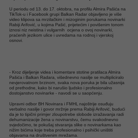
U periodu od 13. do 17. oktobra, na profilu Almira Pašića na
TikTok-u i Facebook grupi Balkan Radar objavljeno je više
video klipova sa mrzilačkim i mizoginim porukama novinarki
Rabiji Arifović, u kojima Pašić, prijetećim i povišenim tonom
iznosi niz neistina i vulgarnih ocjena o ovoj novinarki,
praćenih jezikom ulice i uvredama na rodnoj i vjerskoj
osnovi.
- Kroz dijeljenje videa i komentare stotine pratilaca Almira
Pašića i Balkan Radara, višednevno nasilje se multipliciralo
nevjerovatnom brzinom, svaka nova poruka je bila užasnija
od prethodne, kako bi narušio ljudsko i profesionalno
dostojanstvo novinarke - navodi se u saopćenju.
Upravni odbor BH Novinara i FMHL najoštrije osuđuju
verbalno nasilje i govor mržnje prema Rabiji Arifović, budući
da je to tipični primjer zloupotrebe slobode izražavanja radi
dehumanizacije žena u novinarstvu, čemu svakodnevno
svjedočimo, te pokušaj stvaranja slike o novinarkama kao
nižim bićima koje treba profesionalno i psihički uništiti
objavama na društvenim mrežama.