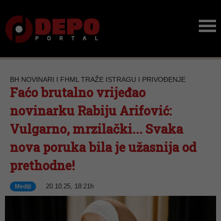
BH NOVINARI I FHML TRAŽE ISTRAGU I PRIVOĐENJE
Faćo brutalno vrijeđao
novinarku Rabiju Arifović:
Vulgarno, mrzilački... Svaka
nova poruka bila je užasnija od
prethodne!
20.10.25, 18:21h
Mediji