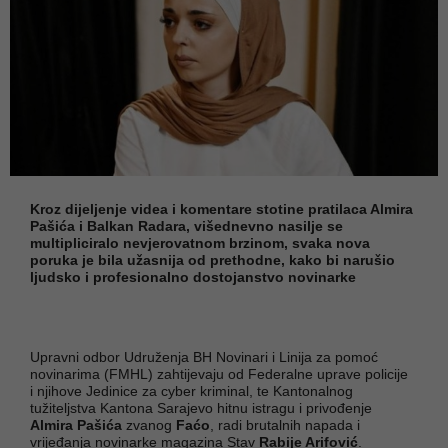
Kroz dijeljenje videa i komentare stotine pratilaca Almira
Pašića i Balkan Radara, višednevno nasilje se
multipliciralo nevjerovatnom brzinom, svaka nova
poruka je bila užasnija od prethodne, kako bi narušio
ljudsko i profesionalno dostojanstvo novinarke
Upravni odbor Udruženja BH Novinari i Linija za pomoć
novinarima (FMHL) zahtijevaju od Federalne uprave policije
i njihove Jedinice za cyber kriminal, te Kantonalnog
tužiteljstva Kantona Sarajevo hitnu istragu i privođenje
Almira Pašića
zvanog
Faćo
, radi brutalnih napada i
vrijeđanja novinarke magazina Stav
Rabije Arifović
.