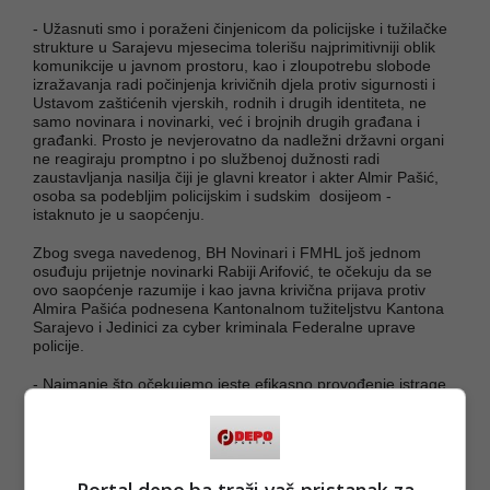
- Užasnuti smo i poraženi činjenicom da policijske i tužilačke
strukture u Sarajevu mjesecima tolerišu najprimitivniji oblik
komunikcije u javnom prostoru, kao i zloupotrebu slobode
izražavanja radi počinjenja krivičnih djela protiv sigurnosti i
Ustavom zaštićenih vjerskih, rodnih i drugih identiteta, ne
samo novinara i novinarki, već i brojnih drugih građana i
građanki. Prosto je nevjerovatno da nadležni državni organi
ne reagiraju promptno i po službenoj dužnosti radi
zaustavljanja nasilja čiji je glavni kreator i akter Almir Pašić,
osoba sa podebljim policijskim i sudskim dosijeom -
istaknuto je u saopćenju.
Zbog svega navedenog, BH Novinari i FMHL još jednom
osuđuju prijetnje novinarki Rabiji Arifović, te očekuju da se
ovo saopćenje razumije i kao javna krivična prijava protiv
Almira Pašića podnesena Kantonalnom tužiteljstvu Kantona
Sarajevo i Jedinici za cyber kriminala Federalne uprave
policije.
- Najmanje što očekujemo jeste efikasno provođenje istrage
i stvranje zakonskih pretpostavki sudskog kažnjavanja online
nasilja prema novinarki - saopćeno je iz Upravnog odbora
BH Novinari.
(DEPO PORTAL/ad)