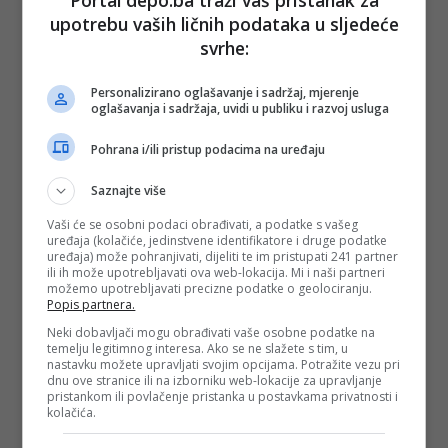
Portal depo.ba traži vaš pristanak za
upotrebu vaših ličnih podataka u sljedeće
svrhe:
PODIJELI NA
Personalizirano oglašavanje i sadržaj, mjerenje
Depo.ba
pratite putem društvenih mreža
Twitter
i
Facebook
oglašavanja i sadržaja, uvidi u publiku i razvoj usluga
Pohrana i/ili pristup podacima na uređaju
Saznajte više
Vaši će se osobni podaci obrađivati, a podatke s vašeg
uređaja (kolačiće, jedinstvene identifikatore i druge podatke
uređaja) može pohranjivati, dijeliti te im pristupati 241 partner
ili ih može upotrebljavati ova web-lokacija. Mi i naši partneri
možemo upotrebljavati precizne podatke o geolociranju.
Popis partnera.
Neki dobavljači mogu obrađivati vaše osobne podatke na
temelju legitimnog interesa. Ako se ne slažete s tim, u
nastavku možete upravljati svojim opcijama. Potražite vezu pri
dnu ove stranice ili na izborniku web-lokacije za upravljanje
pristankom ili povlačenje pristanka u postavkama privatnosti i
kolačića.