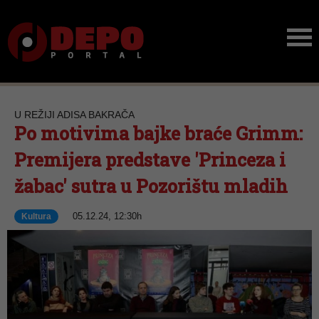
U REŽIJI ADISA BAKRAČA
Po motivima bajke braće Grimm:
Premijera predstave 'Princeza i
žabac' sutra u Pozorištu mladih
05.12.24, 12:30h
Kultura