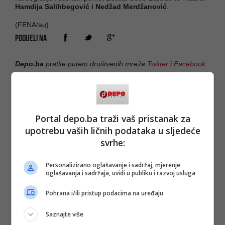
Hamdija Salihbegović i Nedžad Merdžanović
.
(FENA/au)
PODIJELI NA
Depo.ba
pratite putem društvenih mreža
Twitter
i
Facebook
Portal depo.ba traži vaš pristanak za
upotrebu vaših ličnih podataka u sljedeće
svrhe:
Personalizirano oglašavanje i sadržaj, mjerenje
oglašavanja i sadržaja, uvidi u publiku i razvoj usluga
Pohrana i/ili pristup podacima na uređaju
Saznajte više