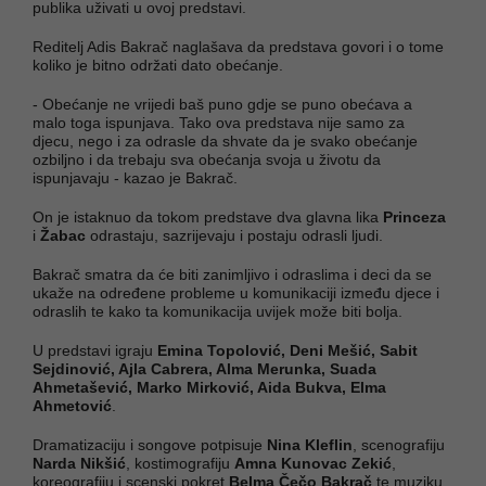
publika uživati u ovoj predstavi.
Reditelj Adis Bakrač naglašava da predstava govori i o tome
koliko je bitno održati dato obećanje.
- Obećanje ne vrijedi baš puno gdje se puno obećava a
malo toga ispunjava. Tako ova predstava nije samo za
djecu, nego i za odrasle da shvate da je svako obećanje
ozbiljno i da trebaju sva obećanja svoja u životu da
ispunjavaju - kazao je Bakrač.
On je istaknuo da tokom predstave dva glavna lika
Princeza
i
Žabac
odrastaju, sazrijevaju i postaju odrasli ljudi.
Bakrač smatra da će biti zanimljivo i odraslima i deci da se
ukaže na određene probleme u komunikaciji između djece i
odraslih te kako ta komunikacija uvijek može biti bolja.
U predstavi igraju
Emina Topolović, Deni Mešić, Sabit
Sejdinović, Ajla Cabrera, Alma Merunka, Suada
Ahmetašević, Marko Mirković, Aida Bukva, Elma
Ahmetović
.
Dramatizaciju i songove potpisuje
Nina Kleflin
, scenografiju
Narda Nikšić
, kostimografiju
Amna Kunovac Zekić
,
koreografiju i scenski pokret
Belma Čečo Bakrač
te muziku