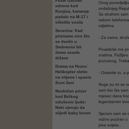
Požar izazvao
Ovog ponedjeljk
odrone kod
ondašnjeg Repu
Konjica, kamenje
Sa strahom sam s
padalo na M-17 i
nekom telefonir
oštetilo vozila
odjelima.
Severina: Kad
priznamo ono što
- Za nama, druž
se desilo u
Srebrenici bit
Povedoše me prek
ćemo vesele
vratima. Pažljivo
države
pozvanog. Treba
Drama na Hvaru:
Helikopter sletio
- Ostanite tu, a
na stijene i spasio
život ženi
Noge su mi se od
sam bio šta sam 
Neobičan prizor
mjesec dana hod
kod Brčkog
legendarnim lon
oduševio ljude:
Neki vjeruju da
slijedi baby boom
Sjećam sam se da
važno pozirao u 
piva svijeta...