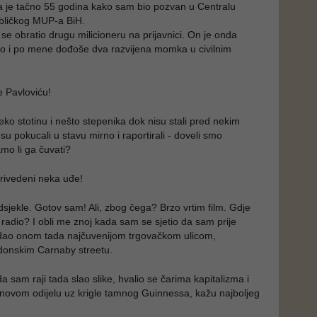
a je tačno 55 godina kako sam bio pozvan u Centralu
bličkog MUP-a BiH.
e obratio drugu milicioneru na prijavnici. On je onda
ao i po mene dođoše dva razvijena momka u civilnim
e Pavloviću!
o stotinu i nešto stepenika dok nisu stali pred nekim
 su pokucali u stavu mirno i raportirali - doveli smo
mo li ga čuvati?
 privedeni neka uđe!
sjekle. Gotov sam! Ali, zbog čega? Brzo vrtim film. Gdje
radio? I obli me znoj kada sam se sjetio da sam prije
ao onom tada najčuvenijom trgovačkom ulicom,
donskim Carnaby streetu.
 sam raji tada slao slike, hvalio se čarima kapitalizma i
novom odijelu uz krigle tamnog Guinnessa, kažu najboljeg