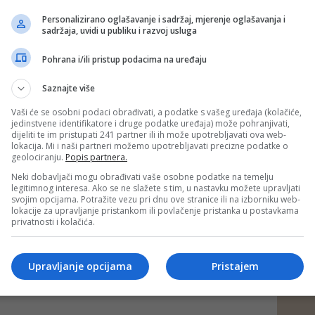
e! Ma, sretan ti, bolan, prvi april! Da vidiš kako i mi znamo
Personalizirano oglašavanje i sadržaj, mjerenje oglašavanja i
sadržaja, uvidi u publiku i razvoj usluga
Pohrana i/ili pristup podacima na uređaju
 da sam smio, tako bi ga odšarafio, pa makar završio i u
šili smo u obližnjem Ekspresu u Titovoj ulici, preko puta
Saznajte više
Vaši će se osobni podaci obrađivati, a podatke s vašeg uređaja (kolačiće,
koliko krigli socijalističkog samupravnog Sarajevskog da bih
jedinstvene identifikatore i druge podatke uređaja) može pohranjivati,
o je danas moderno reći.
dijeliti te im pristupati 241 partner ili ih može upotrebljavati ova web-
veći prvoaprilski zez u mom skromnom životu na polovini
lokacija. Mi i naši partneri možemo upotrebljavati precizne podatke o
geolociranju.
Popis partnera.
 sudbini dosade.
Neki dobavljači mogu obrađivati vaše osobne podatke na temelju
legitimnog interesa. Ako se ne slažete s tim, u nastavku možete upravljati
varili mene, tako i ja varam vas.
svojim opcijama. Potražite vezu pri dnu ove stranice ili na izborniku web-
lokacije za upravljanje pristankom ili povlačenje pristanka u postavkama
privatnosti i kolačića.
 ovom tekstu odražavaju autorovo lično mišljenje, ali ne nužno i
tala.
Upravljanje opcijama
Pristajem
ad)