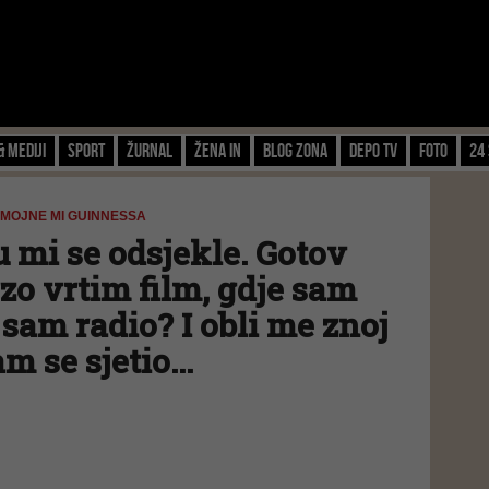
& Mediji
Sport
Žurnal
Žena IN
Blog zona
Depo TV
FOTO
24 
 MOJNE MI GUINNESSA
 mi se odsjekle. Gotov
zo vrtim film, gdje sam
a sam radio? I obli me znoj
m se sjetio...