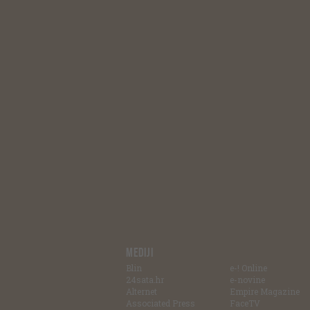
MEDIJI
Blin
e-! Online
24sata.hr
e-novine
Alternet
Empire Magazine
Associated Press
FaceTV