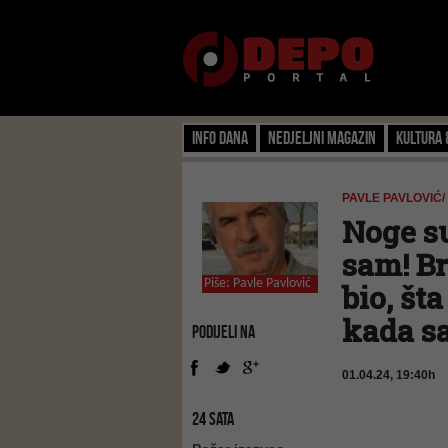
Info dana
Nedjeljni magazin
Kultura 
PAVLE PAVLOVIĆ/
Noge su
sam! Br
Piše:
Pavle Pavlović
bio, št
kada sa
PODIJELI NA
01.04.24, 19:40h
24 SATA