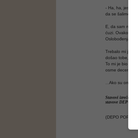
- Ha, ha, jesmo t
da se šalimo.
E, da sam mogao,
ćuzi. Ovako, zavr
Oslobođenja.
Trebalo mi je ne
došao tobe, kak
To mi je bio naj
osme decenije u
...Ako su oni pre
Stavovi izrečeni u
stavove DEPO Por
(DEPO PORTAL/