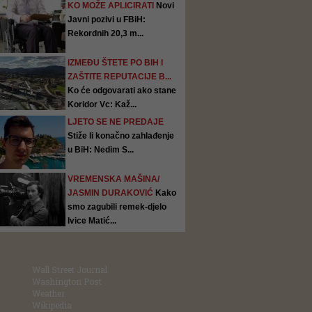
KO MOŽE APLICIRATI
Novi
Javni pozivi u FBiH:
Rekordnih 20,3 m...
IZMEĐU ŠTETE PO BIH I
ZAŠTITE REPUTACIJE B...
Ko će odgovarati ako stane
Koridor Vc: Kaž...
LJETO SE NE PREDAJE
Stiže li konačno zahlađenje
u BiH: Nedim S...
VREMENSKA MAŠINA/
JASMIN DURAKOVIĆ
Kako
smo zagubili remek-djelo
Ivice Matić...
Wall Street Journal
Washington Post
Weather
Wikipedia