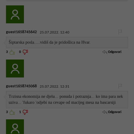
guest1658745642
25.07.2022. 12:40
Šiptarska posla.....vidiš da je pridošlica na Hvar.
Odgovori
3
0
guest1658745068
25.07.2022. 12:31
Trzisna ekonomija ne djelu... ponuda i potraznja... ko ima para nek
uziva... 'fukaro 'odjebi na cevape od macijeg mesa na bascarsiji
Odgovori
3
1