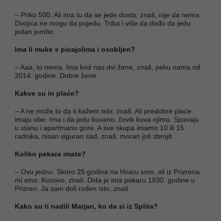
– Priko 500. Ali ima tu da se jede dosta, znaš, nije da nema.
Dvojica ne mogu da pojedu. Triba i više da dođu da jedu
jedan jumbo.
Ima li muke s picajolima i osobljen?
– Aaa, to nema. Ima kod nas dvi žene, znaš, peku nama od
2014. godine. Dobre žene.
Kakve su in plaće?
– A ne može to da ti kažem tebi, znaš. Ali predobre plaće
imaju obe. Ima i da jedu kuvano, čovik kuva njima. Spavaju
u stanu i apartmanu gore. A sve skupa imamo 10 ili 15
radnika, nisan siguran sad, znaš, moran još zbrojit.
Koliko pekara imate?
– Ovu jednu. Skoro 25 godina na Hvaru smo, ali iz Prizrena
mi smo. Kosovo, znaš. Dida je ima pekaru 1930. godine u
Prizren. Ja sam doli rođen isto, znaš.
Kako su ti nadili Marjan, ko da si iz Splita?