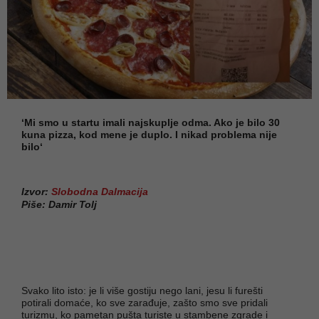
‘Mi smo u startu imali najskuplje odma. Ako je bilo 30
kuna pizza, kod mene je duplo. I nikad problema nije
bilo‘
Izvor:
Slobodna Dalmacija
Piše: Damir Tolj
Svako lito isto: je li više gostiju nego lani, jesu li furešti
potirali domaće, ko sve zarađuje, zašto smo sve pridali
turizmu, ko pametan pušta turiste u stambene zgrade i