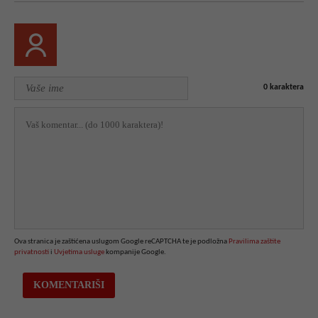
0
karaktera
Ova stranica je zaštićena uslugom Google reCAPTCHA te je podložna
Pravilima zaštite
privatnosti
i
Uvjetima usluge
kompanije Google.