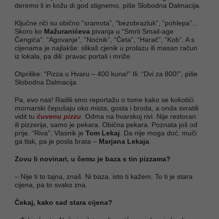
deremo li in kožu di god stignemo, piše Slobodna Dalmacija.
Ključne riči su obično “sramota”, “bezobrazluk”, “pohlepa”...
Skoro ko
Mažuranićeva
pivanja u “Smrti Smail-age
Čengića”: “Agovanje”, “Noćnik”, “Četa”, “Harač”, “Kob”. A s
cijenama je najlakše: slikaš cjenik u prolazu ili masan račun
iz lokala, pa dili: pravac portali i mriže.
Otprilike: “Pizza u Hvaru – 400 kuna!” Ili: “Dvi za 800!”, piše
Slobodna Dalmacija.
Pa, evo nas! Radili smo reportažu o tome kako se kokotići
mornarski čepušaju oko mista, gosta i broda, a onda svratili
vidit tu
čuvenu pizzu
. Odma na hvarskoj rivi. Nije restoran
ili pizzerija, samo je pekara. Obična pekara. Poznata još od
prije. “Riva”. Vlasnik je
Tom Lekaj
. Da nije moga doć, muči
ga tlak, pa je posla brata –
Marjana Lekaja
.
Zovu li novinari, u čemu je baza s tin pizzama?
– Nije ti to tajna, znaš. Ni baza, isto ti kažem. To ti je stara
cijena, pa to svako zna.
Čekaj, kako sad stara cijena?