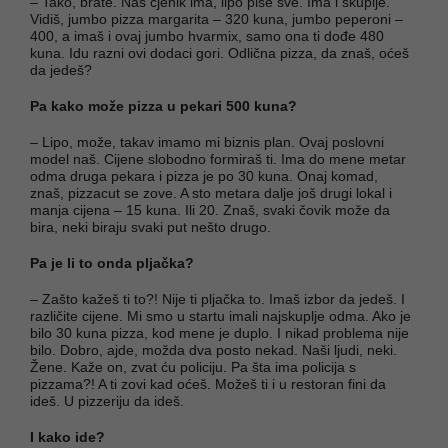
– Tako, brate. Naš cjenik ima, lipo piše sve. Ima i skuplje.
Vidiš, jumbo pizza margarita – 320 kuna, jumbo peperoni –
400, a imaš i ovaj jumbo hvarmix, samo ona ti dođe 480
kuna. Idu razni ovi dodaci gori. Odlična pizza, da znaš, oćeš
da jedeš?
Pa kako može pizza u pekari 500 kuna?
– Lipo, može, takav imamo mi biznis plan. Ovaj poslovni
model naš. Cijene slobodno formiraš ti. Ima do mene metar
odma druga pekara i pizza je po 30 kuna. Onaj komad,
znaš, pizzacut se zove. A sto metara dalje još drugi lokal i
manja cijena – 15 kuna. Ili 20. Znaš, svaki čovik može da
bira, neki biraju svaki put nešto drugo.
Pa je li to onda pljačka?
– Zašto kažeš ti to?! Nije ti pljačka to. Imaš izbor da jedeš. I
različite cijene. Mi smo u startu imali najskuplje odma. Ako je
bilo 30 kuna pizza, kod mene je duplo. I nikad problema nije
bilo. Dobro, ajde, možda dva posto nekad. Naši ljudi, neki.
Žene. Kaže on, zvat ću policiju. Pa šta ima policija s
pizzama?! A ti zovi kad oćeš. Možeš ti i u restoran fini da
ideš. U pizzeriju da ideš.
I kako ide?