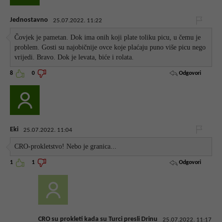
Jednostavno
25.07.2022. 11:22
Čovjek je pametan. Dok ima onih koji plate toliku picu, u čemu je
problem. Gosti su najobičnije ovce koje plaćaju puno više picu nego
vrijedi. Bravo. Dok je levata, biće i rolata.
Odgovori
8
0
Eki
25.07.2022. 11:04
CRO-prokletstvo! Nebo je granica...
Odgovori
1
1
CRO su prokleti kada su Turci presli Drinu
25.07.2022. 11:17