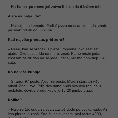
– Ha-ha-ha, pa nismo još zatvorili, kako da ti kažem tebi.
A šta najbolje ide?
– Najbolje na komade. Podiliš pizzu na osan komada, znaš,
pa svaki od 40 do 60 kuna.
Kad najviše prodate, prid zoru?
– Neee, kad se vraćaju s plaže. Popodne, oko šest sati. I
ujutro. Oko deset. Idu na more, znaš. Pa ne može jedan
kroasan za cili dan da se jede. Inače, radimo non-stop, 24
sata.
Ko najviše kupuje?
– Stranci, 97 posto. Ajde, 95 posto. Mladi i stari, ali više
mladi. Znaju sve. Prije dva dana, vidiš ova dva računa u
mobitelu, čovik s broda kupio je 15-20 jumbo pizza.
Koliko?
– Najprije 15, onda za dva sata još dođe po pet komada. Ali
kao pizzacut, znaš. Sad ću da ti kažem: prvi račun 4900,