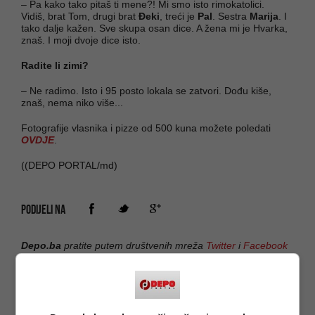
– Pa kako tako pitaš ti mene?! Mi smo isto rimokatolici.
Vidiš, brat Tom, drugi brat
Đeki
, treći je
Pal
. Sestra
Marija
. I
tako dalje kažen. Sve skupa osan dice. A žena mi je Hvarka,
znaš. I moji dvoje dice isto.
Radite li zimi?
– Ne radimo. Isto i 95 posto lokala se zatvori. Dođu kiše,
znaš, nema niko više...
Fotografije vlasnika i pizze od 500 kuna možete poledati
OVDJE
.
((DEPO PORTAL/md)
PODIJELI NA
Depo.ba
pratite putem društvenih mreža
Twitter
i
Facebook