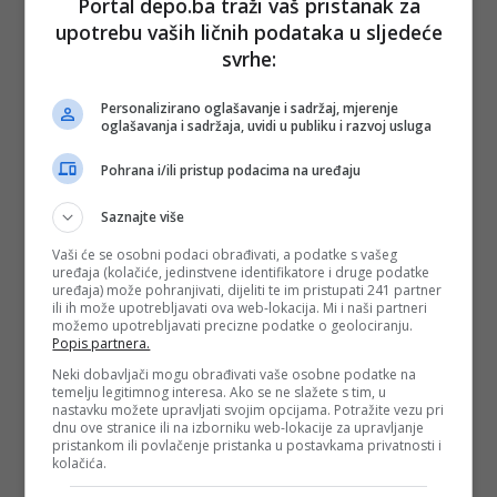
Portal depo.ba traži vaš pristanak za
upotrebu vaših ličnih podataka u sljedeće
#Tom Lekaj
#pekara
#hvar
#cijene
svrhe:
#pizza
Personalizirano oglašavanje i sadržaj, mjerenje
oglašavanja i sadržaja, uvidi u publiku i razvoj usluga
Pohrana i/ili pristup podacima na uređaju
Saznajte više
Vaši će se osobni podaci obrađivati, a podatke s vašeg
uređaja (kolačiće, jedinstvene identifikatore i druge podatke
uređaja) može pohranjivati, dijeliti te im pristupati 241 partner
ili ih može upotrebljavati ova web-lokacija. Mi i naši partneri
možemo upotrebljavati precizne podatke o geolociranju.
Popis partnera.
Neki dobavljači mogu obrađivati vaše osobne podatke na
temelju legitimnog interesa. Ako se ne slažete s tim, u
nastavku možete upravljati svojim opcijama. Potražite vezu pri
dnu ove stranice ili na izborniku web-lokacije za upravljanje
pristankom ili povlačenje pristanka u postavkama privatnosti i
kolačića.