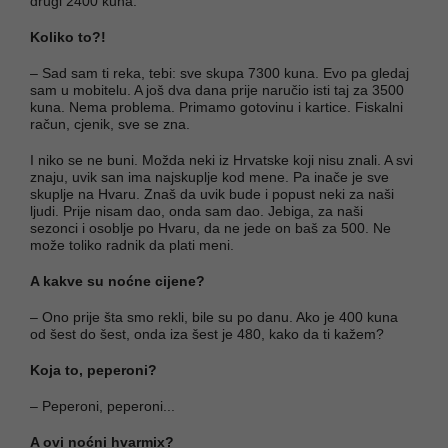
drugi 2400 kuna.
Koliko to?!
– Sad sam ti reka, tebi: sve skupa 7300 kuna. Evo pa gledaj
sam u mobitelu. A još dva dana prije naručio isti taj za 3500
kuna. Nema problema. Primamo gotovinu i kartice. Fiskalni
račun, cjenik, sve se zna.
I niko se ne buni. Možda neki iz Hrvatske koji nisu znali. A svi
znaju, uvik san ima najskuplje kod mene. Pa inače je sve
skuplje na Hvaru. Znaš da uvik bude i popust neki za naši
ljudi. Prije nisam dao, onda sam dao. Jebiga, za naši
sezonci i osoblje po Hvaru, da ne jede on baš za 500. Ne
može toliko radnik da plati meni.
A kakve su noćne cijene?
– Ono prije šta smo rekli, bile su po danu. Ako je 400 kuna
od šest do šest, onda iza šest je 480, kako da ti kažem?
Koja to, peperoni?
– Peperoni, peperoni...
A ovi noćni hvarmix?