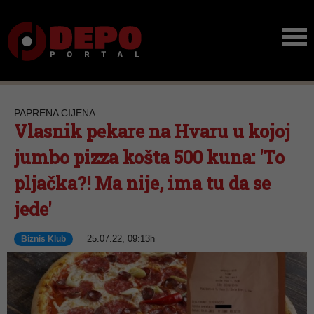
PAPRENA CIJENA
Vlasnik pekare na Hvaru u kojoj
jumbo pizza košta 500 kuna: 'To
pljačka?! Ma nije, ima tu da se
jede'
25.07.22, 09:13h
Biznis Klub