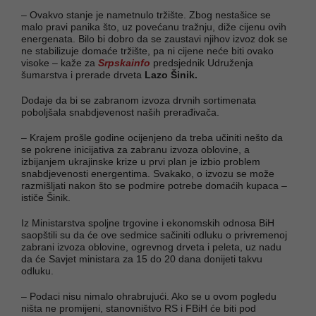
– Ovakvo stanje je nametnulo tržište. Zbog nestašice se
malo pravi panika što, uz povećanu tražnju, diže cijenu ovih
energenata. Bilo bi dobro da se zaustavi njihov izvoz dok se
ne stabilizuje domaće tržište, pa ni cijene neće biti ovako
visoke – kaže za
Srpskainfo
predsjednik Udruženja
šumarstva i prerade drveta
Lazo Šinik.
Dodaje da bi se zabranom izvoza drvnih sortimenata
poboljšala snabdjevenost naših prerađivača.
– Krajem prošle godine ocijenjeno da treba učiniti nešto da
se pokrene inicijativa za zabranu izvoza oblovine, a
izbijanjem ukrajinske krize u prvi plan je izbio problem
snabdjevenosti energentima. Svakako, o izvozu se može
razmišljati nakon što se podmire potrebe domaćih kupaca –
ističe Šinik.
Iz Ministarstva spoljne trgovine i ekonomskih odnosa BiH
saopštili su da će ove sedmice sačiniti odluku o privremenoj
zabrani izvoza oblovine, ogrevnog drveta i peleta, uz nadu
da će Savjet ministara za 15 do 20 dana donijeti takvu
odluku.
– Podaci nisu nimalo ohrabrujući. Ako se u ovom pogledu
ništa ne promijeni, stanovništvo RS i FBiH će biti pod