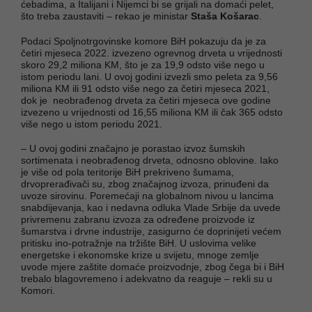
ćebadima, a Italijani i Nijemci bi se grijali na domaći pelet,
što treba zaustaviti – rekao je ministar
Staša Košarac
.
Podaci Spoljnotrgovinske komore BiH pokazuju da je za
četiri mjeseca 2022. izvezeno ogrevnog drveta u vrijednosti
skoro 29,2 miliona KM, što je za 19,9 odsto više nego u
istom periodu lani. U ovoj godini izvezli smo peleta za 9,56
miliona KM ili 91 odsto više nego za četiri mjeseca 2021,
dok je neobrađenog drveta za četiri mjeseca ove godine
izvezeno u vrijednosti od 16,55 miliona KM ili čak 365 odsto
više nego u istom periodu 2021.
– U ovoj godini značajno je porastao izvoz šumskih
sortimenata i neobrađenog drveta, odnosno oblovine. Iako
je više od pola teritorije BiH prekriveno šumama,
drvoprerađivači su, zbog značajnog izvoza, prinuđeni da
uvoze sirovinu. Poremećaji na globalnom nivou u lancima
snabdijevanja, kao i nedavna odluka Vlade Srbije da uvede
privremenu zabranu izvoza za određene proizvode iz
šumarstva i drvne industrije, zasigurno će doprinijeti većem
pritisku ino-potražnje na tržište BiH. U uslovima velike
energetske i ekonomske krize u svijetu, mnoge zemlje
uvode mjere zaštite domaće proizvodnje, zbog čega bi i BiH
trebalo blagovremeno i adekvatno da reaguje – rekli su u
Komori.