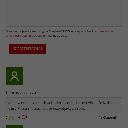
Ova stranica je zaštićena uslugom Google reCAPTCHA te je podložna
Pravilima zaštite
privatnosti
i
Uvjetima usluge
kompanije Google.
J
10.06.2022. 22:42
Jebla vam oblovina i drva i pelet mamu , ko ovo više piše iz dana u
dan , Vlada i vladari oni to dozvoljavaju i rade.
Odgovori
0
0