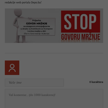
redakcije web portala Depo.ba!
0
karaktera