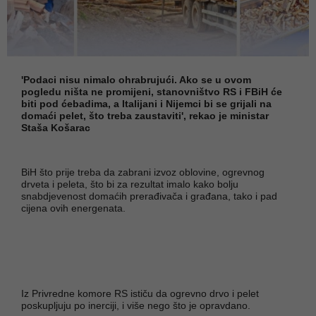
'Podaci nisu nimalo ohrabrujući. Ako se u ovom
pogledu ništa ne promijeni, stanovništvo RS i FBiH će
biti pod ćebadima, a Italijani i Nijemci bi se grijali na
domaći pelet, što treba zaustaviti', rekao je ministar
Staša Košarac
BiH što prije treba da zabrani izvoz oblovine, ogrevnog
drveta i peleta, što bi za rezultat imalo kako bolju
snabdjevenost domaćih prerađivača i građana, tako i pad
cijena ovih energenata.
Iz Privredne komore RS ističu da ogrevno drvo i pelet
poskupljuju po inerciji, i više nego što je opravdano.