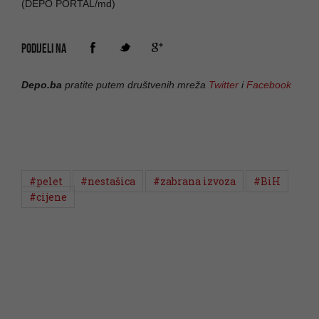
(DEPO PORTAL/md)
PODIJELI NA
Depo.ba
pratite putem društvenih mreža
Twitter
i
Facebook
#pelet
#nestašica
#zabrana izvoza
#BiH
#cijene