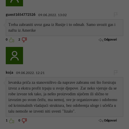
guest1654772526
09.06.2022. 13:02
Treba zabraniti uvoz gasa iz Rusije i to odmah. Samo uvozit gas i
naftu iz Amerike
Odgovori
0
2
koja
09.06.2022. 12:21
levatska priča za stanovništvo da naprave zabranu oni što forsiraju
izvoz a ekstra profit trpaju u svoje djepove. Zar neko vjeruje da se
robe izvoze tek tako, ja nešto proizvodim siječem ili slično te
izvozim po svom čeifu, ma nemoj, sve je organizovano i odobreno
od kriminalnih vladajući struktura, bez odobrenja uloge i učešča u
talu nemože se izvesti niti uvesti "lizalo".
Odgovori
1
0