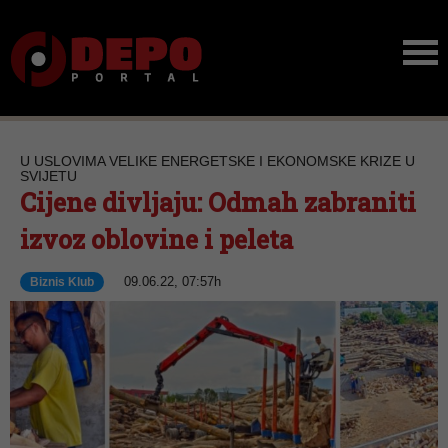
U USLOVIMA VELIKE ENERGETSKE I EKONOMSKE KRIZE U
SVIJETU
Cijene divljaju: Odmah zabraniti
izvoz oblovine i peleta
09.06.22, 07:57h
Biznis Klub