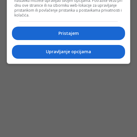
nastavku možete upravljati svojim opcijama. Potražite vezu pri
dnu ove stranice ili na izborniku web-lokacije za upravljanje
pristankom ili povlačenje pristanka u postavkama privatnosti i
kolačića.
Pristajem
Upravljanje opcijama