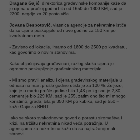
Dragana Gajić
, direktorica građevinske kompanije kaže da
je cijena u prošloj godini bila od 1650 do 1800 KM, sad je
2200, negdje za 20 posto viša.
Jovana Despotović
, vlasnica agencije za nekretnine ističe
da su cijene poskupjele od nove godine za 150 km po
kvadratnom metru:
- Zavisno od lokacije, imamo od 1800 do 2500 po kvadratu,
kad govorimo o novim stanovima.
Kako objašnjavaju građevinari, razlog skoka cijena je
ogromno poskupljenje građevinskog materijala.
- Mi smo pravili analizu i cijena građevinskog materijala u
odnosu na mart prošle godine otišla je za 100 %. Željezo,
koje je u martu prošle godine bilo 1,43 po kg sad je 2,30,
cement je bio 229 KM, sad je 255, zatim ono što mi mnogo
koristimo, građa, bila je 350 KM po kubiku, sad je 550 –
kaže Gajić za BHRT.
Iako se skoro svakodnevno govori o porastu siromaštva i
krizi, na tržištu nekretnina nikad veća potražnja. U
agencijama za nekretnine kažu da su najtraženiji mali
stanovi.