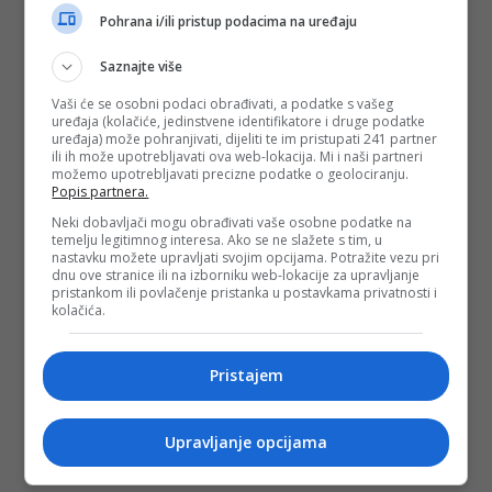
Pohrana i/ili pristup podacima na uređaju
Saznajte više
Vaši će se osobni podaci obrađivati, a podatke s vašeg
uređaja (kolačiće, jedinstvene identifikatore i druge podatke
uređaja) može pohranjivati, dijeliti te im pristupati 241 partner
ili ih može upotrebljavati ova web-lokacija. Mi i naši partneri
možemo upotrebljavati precizne podatke o geolociranju.
Popis partnera.
Neki dobavljači mogu obrađivati vaše osobne podatke na
temelju legitimnog interesa. Ako se ne slažete s tim, u
nastavku možete upravljati svojim opcijama. Potražite vezu pri
dnu ove stranice ili na izborniku web-lokacije za upravljanje
pristankom ili povlačenje pristanka u postavkama privatnosti i
kolačića.
Pristajem
Upravljanje opcijama