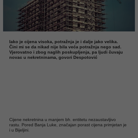
Iako je cijena visoka, potražnja je i dalje jako velika.
Čini mi se da nikad nije bila veća potražnja nego sad.
Vjerovatno i zbog naglih poskupljenja, pa ljudi čuvaju
novac u nekretninama, govori Despotović
Cijene nekretnina u manjem bh. entitetu nezaustavljivo
rastu. Pored Banja Luke, značajan porast cijena primjetan je
i u Bijeljini.