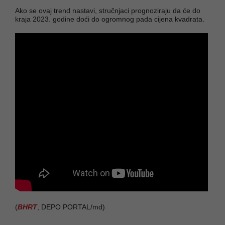
Ako se ovaj trend nastavi, stručnjaci prognoziraju da će do
kraja 2023. godine doći do ogromnog pada cijena kvadrata.
(
BHRT
, DEPO PORTAL/md)