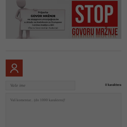
0
karaktera