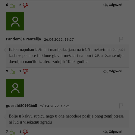
Odgovori
6
2
Pandemija Pantelija
26.04.2022. 19:27
Balon napuhan lažima i manipulacijana na tržištu nekretnina će pući
kada se pohapse i uklone glavni mešetari na tom tržištu. Zar se nije
dovoljno naučilo iz afera zadnjih 10-ak godina.
Odgovori
9
1
guest1650993668
26.04.2022. 19:21
Bolje u kakvu šupicu nego u one nebodere poslije onog zemljotresa
ni lud u višekatnu zgradu
Odgovori
7
1