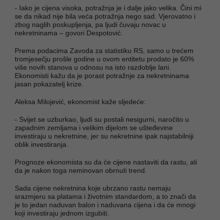
- Iako je cijena visoka, potražnja je i dalje jako velika. Čini mi
se da nikad nije bila veća potražnja nego sad. Vjerovatno i
zbog naglih poskupljenja, pa ljudi čuvaju novac u
nekretninama – govori Despotović.
Prema podacima Zavoda za statistiku RS, samo u trećem
tromjesečju prošle godine u ovom entitetu prodato je 60%
više novih stanova u odnosu na isto razdoblje lani.
Ekonomisti kažu da je porast potražnje za nekretninama
jasan pokazatelj krize.
Aleksa Milojević, ekonomist kaže sljedeće:
- Svijet se uzburkao, ljudi su postali nesigurni, naročito u
zapadnim zemljama i velikim dijelom se ušteđevine
investiraju u nekretnine, jer su nekretnine ipak najstabilniji
oblik investiranja.
Prognoze ekonomista su da će cijene nastaviti da rastu, ali
da je nakon toga neminovan obrnuti trend.
Sada cijene nekretnina koje ubrzano rastu nemaju
srazmjeru sa platama i životnim standardom, a to znači da
je to jedan naduvan balon i naduvana cijena i da će mnogi
koji investiraju jednom izgubiti.