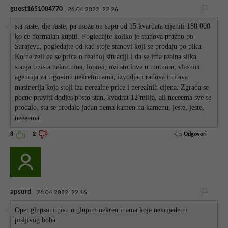
guest1651004770
26.04.2022. 22:26
sta raste, dje raste, pa moze on supu od 15 kvardata cijeniti 180.000
ko ce normalan kupiti. Pogledajte koliko je stanova prazno po
Sarajevu, pogledajte od kad stoje stanovi koji se prodaju po piku.
Ko ne zeli da se prica o realnoj situaciji i da se ima realna slika
stanja trzista nekretnina, lopovi, ovi sto love u mutnom, vlasnici
agencija za trgovinu nekretninama, izvodjaci radova i citava
masinerija koja stoji iza nerealne price i nerealnih cijena. Zgrada se
pocne praviti dodjes posto stan, kvadrat 12 milja, ali neeeema sve se
prodalo, sta se prodalo jadan nema kamen na kamenu, jeste, jeste,
neeeema.
Odgovori
8
2
apsurd
26.04.2022. 22:16
Opet glupsoni pisu o glupim nekrentinama koje nevrijede ni
pisljivog boba.