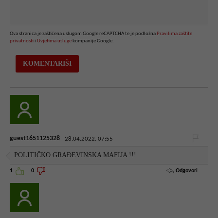
Ova stranica je zaštićena uslugom Google reCAPTCHA te je podložna
Pravilima zaštite
privatnosti
i
Uvjetima usluge
kompanije Google.
guest1651125328
28.04.2022. 07:55
POLITIČKO GRAĐEVINSKA MAFIJA !!!
Odgovori
1
0