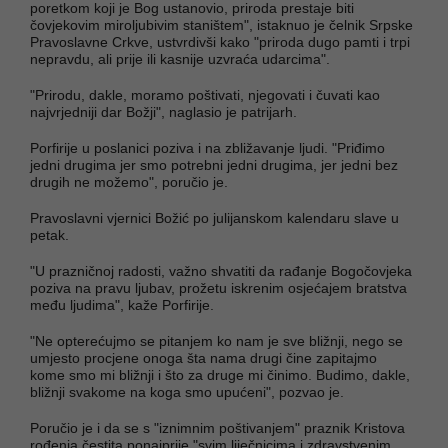
poretkom koji je Bog ustanovio, priroda prestaje biti
čovjekovim miroljubivim staništem", istaknuo je čelnik Srpske
Pravoslavne Crkve, ustvrdivši kako "priroda dugo pamti i trpi
nepravdu, ali prije ili kasnije uzvraća udarcima".
"Prirodu, dakle, moramo poštivati, njegovati i čuvati kao
najvrjedniji dar Božji", naglasio je patrijarh.
Porfirije u poslanici poziva i na zbližavanje ljudi. "Priđimo
jedni drugima jer smo potrebni jedni drugima, jer jedni bez
drugih ne možemo", poručio je.
Pravoslavni vjernici Božić po julijanskom kalendaru slave u
petak.
"U prazničnoj radosti, važno shvatiti da rađanje Bogočovjeka
poziva na pravu ljubav, prožetu iskrenim osjećajem bratstva
među ljudima", kaže Porfirije.
"Ne opterećujmo se pitanjem ko nam je sve bližnji, nego se
umjesto procjene onoga šta nama drugi čine zapitajmo
kome smo mi bližnji i što za druge mi činimo. Budimo, dakle,
bližnji svakome na koga smo upućeni", pozvao je.
Poručio je i da se s "iznimnim poštivanjem" praznik Kristova
rođenja čestita ponajprije "svim liječnicima i zdravstvenim