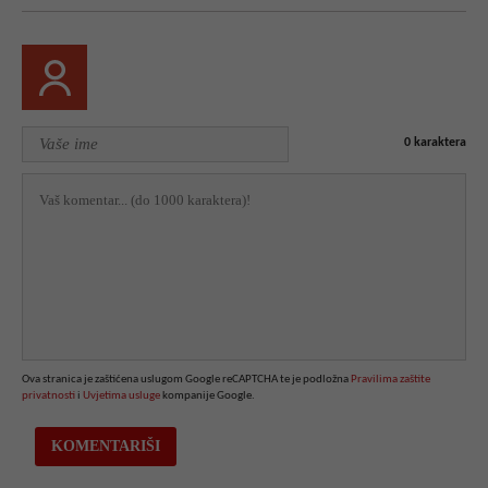
0
karaktera
Ova stranica je zaštićena uslugom Google reCAPTCHA te je podložna
Pravilima zaštite
privatnosti
i
Uvjetima usluge
kompanije Google.