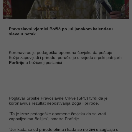
Pravoslavni vjernici Božić po julijanskom kalendaru
slave u petak
Koronavirus je pedagoška opomena čovjeku da poštuje
Božje zapovijedi i prirodu, poručio je u srijedu srpski patrijarh
Porfirije
u božićnoj poslanici.
Poglavar Srpske Pravoslavne Crkve (SPC) tvrdi da je
koronavirus rezultat nepoštivanja Boga i prirode.
"To je izraz pedagoške opomene čovjeku da se vrati
zapovijedima Božjim", smatra Porfirije.
"Jer kada se od prirode otima i kada se ne živi u suglasju s