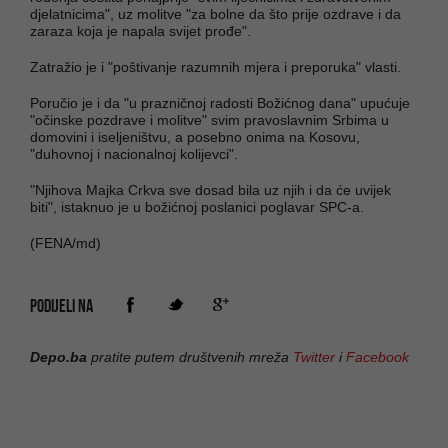
djelatnicima", uz molitve "za bolne da što prije ozdrave i da
zaraza koja je napala svijet prođe".
Zatražio je i "poštivanje razumnih mjera i preporuka" vlasti.
Poručio je i da "u prazničnoj radosti Božićnog dana" upućuje
"očinske pozdrave i molitve" svim pravoslavnim Srbima u
domovini i iseljeništvu, a posebno onima na Kosovu,
"duhovnoj i nacionalnoj kolijevci".
"Njihova Majka Crkva sve dosad bila uz njih i da će uvijek
biti", istaknuo je u božićnoj poslanici poglavar SPC-a.
(FENA/md)
PODIJELI NA
Depo.ba
pratite putem društvenih mreža
Twitter
i
Facebook