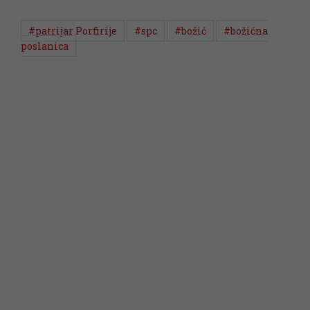
#patrijar Porfirije
#spc
#božić
#božićna
poslanica