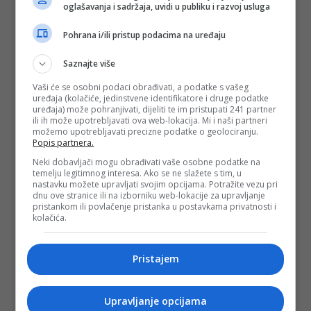
oglašavanja i sadržaja, uvidi u publiku i razvoj usluga
Pohrana i/ili pristup podacima na uređaju
Saznajte više
Vaši će se osobni podaci obrađivati, a podatke s vašeg
uređaja (kolačiće, jedinstvene identifikatore i druge podatke
uređaja) može pohranjivati, dijeliti te im pristupati 241 partner
ili ih može upotrebljavati ova web-lokacija. Mi i naši partneri
možemo upotrebljavati precizne podatke o geolociranju.
Popis partnera.
Neki dobavljači mogu obrađivati vaše osobne podatke na
temelju legitimnog interesa. Ako se ne slažete s tim, u
nastavku možete upravljati svojim opcijama. Potražite vezu pri
dnu ove stranice ili na izborniku web-lokacije za upravljanje
pristankom ili povlačenje pristanka u postavkama privatnosti i
kolačića.
Pristajem
Upravljanje opcijama