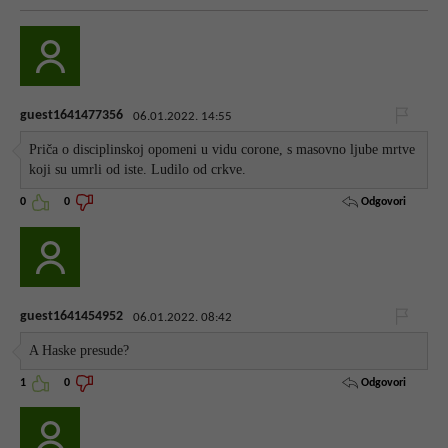
guest1641477356
06.01.2022. 14:55
Priča o disciplinskoj opomeni u vidu corone, s masovno ljube mrtve
koji su umrli od iste. Ludilo od crkve.
Odgovori
0
0
guest1641454952
06.01.2022. 08:42
A Haske presude?
Odgovori
1
0