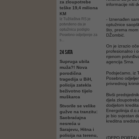
za zloupotrebe
informacije niti d
teške 19,4 miliona
KM
Iz Tužilaštva RS je
- Iznenađen sam 
potvrđeno da je
optužnice saopšt
optužnicu podiglo
što, prema mom m
Posebno odjeljenje za
DŽombić.
s...
On je izrazio oč
profesionalno i 
24 SATA
njenom potvrđivan
Supruga ubila
agencija Srna.
muža?! Nova
Podsjećamo, iz T
porodična
Posebno odjeljen
tragedija u BiH,
privrednog krimi
policija zatekla
beživotno tijelo
Bivši predsjedni
muškarca
djela zloupotreb
dodjelom kredita
Stvorile se velike
Energolinija d.o
gužve na tranzitu:
je bio svjestan 
Saobraćajna
kreditna sredstva
nesreća u
Sarajevu, Hitna i
policija na terenu,
(DEPO PORTAL/