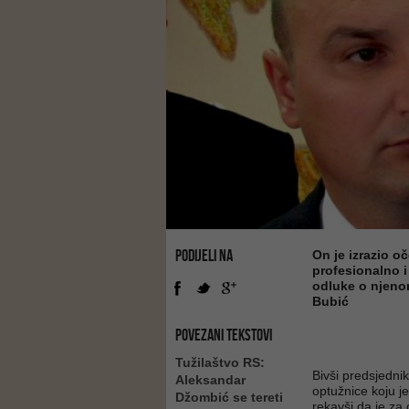
PODIJELI NA
On je izrazio o
profesionalno i
odluke o njenom
Bubić
POVEZANI TEKSTOVI
Tužilaštvo RS:
Bivši predsjedn
Aleksandar
optužnice koju j
Džombić se tereti
rekavši da je za