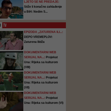
LJETO SE NE PREDAJE:
Stiže li konačno zahlađenje
u BiH: Nedim S...
O
TV
EPIZODA „ZATURENA ILI...:
DEPO VREMEPLOV:
Zaturena Ilidža
DOKUMENTARNI WEB
SERIJAL NA...:
Projekat
Una: Rijeka sa kulturom
(VIII)
DOKUMENTARNI WEB
SERIJAL NA...:
Projekat
Una: Rijeka sa kulturom
(VII)
DOKUMENTARNI WEB
SERIJAL NA...:
Projekat
Una: Rijeka sa kulturom (VI)