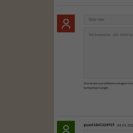
Ova stranica je zaštićena uslugom G
kompanije Google.
guest1641324919
04.01.202