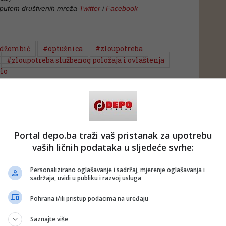
 putem društvenih mreža
Twitter
i
Facebook
 džombić
#optužnica
#zloupotreba
#zloupotreba službenog položaja i ovlaštenja
elo
Portal depo.ba traži vaš pristanak za upotrebu
vaših ličnih podataka u sljedeće svrhe:
Personalizirano oglašavanje i sadržaj, mjerenje oglašavanja i
sadržaja, uvidi u publiku i razvoj usluga
Pohrana i/ili pristup podacima na uređaju
Saznajte više