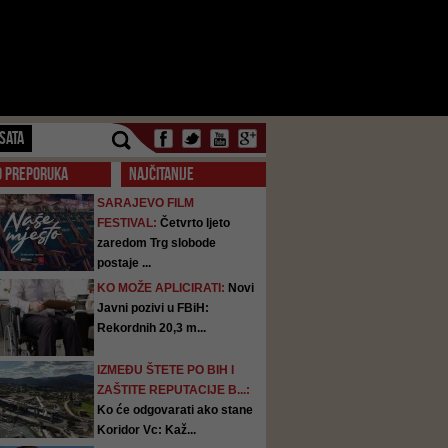
SATA
O PREPORUKA
NAJČITANIJE
SARAJEVO FILM
FESTIVAL:
Četvrto ljeto
zaredom Trg slobode
postaje ...
KO MOŽE APLICIRATI:
Novi
Javni pozivi u FBiH:
Rekordnih 20,3 m...
IZMEĐU ŠTETE PO BIH I
ZAŠTITE REPUTACIJE B...:
Ko će odgovarati ako stane
Koridor Vc: Kaž...