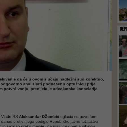
DEP
čekivanje da će u ovom slučaju nadležni sud korektno,
 odgovorno analizirati podnesenu optužnicu prije
 potvrđivanju, prenijela je advokatska kancelarija
ik Vlade RS
Aleksandar DŽombić
oglasio se povodom
e danas protiv njega podiglo Republičko javno tužilaštvo
 ovo saznao preko medije i da još uvijek nema nikakve