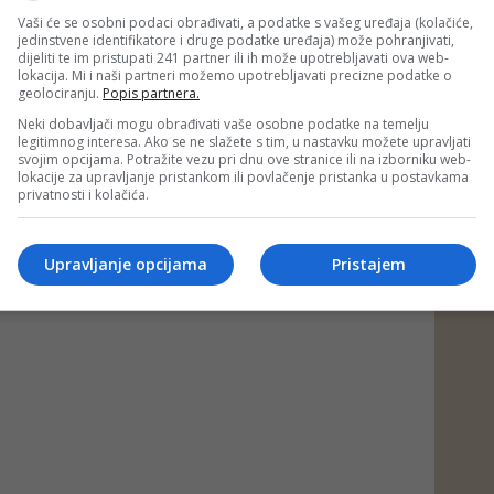
Vaši će se osobni podaci obrađivati, a podatke s vašeg uređaja (kolačiće,
jedinstvene identifikatore i druge podatke uređaja) može pohranjivati,
dijeliti te im pristupati 241 partner ili ih može upotrebljavati ova web-
lokacija. Mi i naši partneri možemo upotrebljavati precizne podatke o
geolociranju.
Popis partnera.
Neki dobavljači mogu obrađivati vaše osobne podatke na temelju
legitimnog interesa. Ako se ne slažete s tim, u nastavku možete upravljati
svojim opcijama. Potražite vezu pri dnu ove stranice ili na izborniku web-
lokacije za upravljanje pristankom ili povlačenje pristanka u postavkama
privatnosti i kolačića.
Upravljanje opcijama
Pristajem