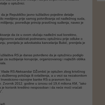
etalje o optužnici.
da je Republičko javno tužilaštvo pojedine detalje
ilo medijima prije samog potvrđivanja od nadležnog suda,
išljenju, povređuje princip pravičnog suđenja, naveo je
ekivanje da će u ovom slučaju nadležni sud korektno,
odgovorno analizirati podnesenu optužnicu prije odluke o
ju, prenijela je advokatska kancelarija Bubić, prenijela je
užilaštva RS je danas potvrđeno da je optužnicu podiglo
je za suzbijanje korupcije, organizovanog i najtežih oblika
nala.
k Vlade RS Aleksandar DŽombić je optužen zbog krivičnog
a službenog položaja ili ovlaštenja, a u vezi sa nezakonitom
 Investiciono-razvojne banke RS-a pravnom licu
.o. Zvornik 2012. godine u iznosu od 19,4 miliona KM, "iako
da je korisnik kreditno nesposoban i da neće moći vraćati
".
ad)