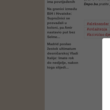
ima povrijeđenih
Depo.ba
pratite
Na granici između
BiH i Hrvatske:
Supružnici se
posvađali u
#aleksandar
koloni, pa Amir
#ovlaštenja
nastavio put bez
#krivično dj
Selme...
Madrid poslao
žestok ultimatum
desničarskoj Vladi
Italije: Imate rok
do nedjelje, nakon
toga slijedi...