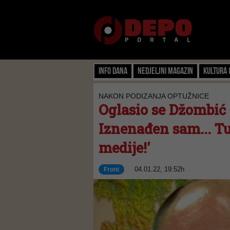
Info dana
Nedjeljni magazin
Kultura 
NAKON PODIZANJA OPTUŽNICE
Oglasio se Džombić i
Iznenađen sam... Tu
medije!'
04.01.22, 19:52h
Front