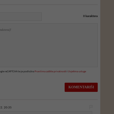
0
karaktera
oogle reCAPTCHA te je podložna
Pravilima zaštite privatnosti
i
Uvjetima usluge
2. 20:35