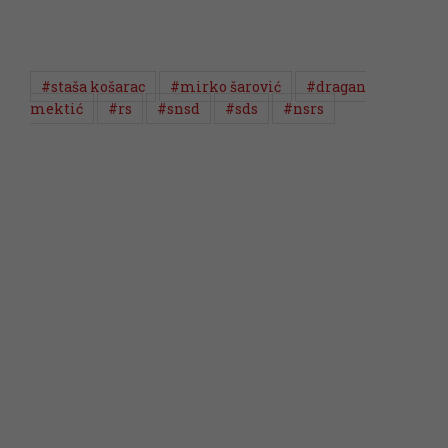
#staša košarac
#mirko šarović
#dragan
mektić
#rs
#snsd
#sds
#nsrs