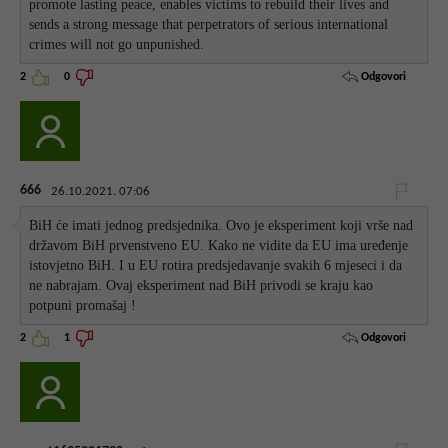
promote lasting peace, enables victims to rebuild their lives and
sends a strong message that perpetrators of serious international
crimes will not go unpunished.
Odgovori
2
0
666
26.10.2021. 07:06
BiH će imati jednog predsjednika. Ovo je eksperiment koji vrše nad
državom BiH prvenstveno EU. Kako ne vidite da EU ima uređenje
istovjetno BiH. I u EU rotira predsjedavanje svakih 6 mjeseci i da
ne nabrajam. Ovaj eksperiment nad BiH privodi se kraju kao
potpuni promašaj !
Odgovori
2
1