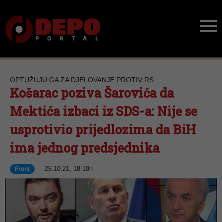
OPTUŽUJU GA ZA DJELOVANJE PROTIV RS
Košarac poziva Šarovića da
Mektića izbaci iz SDS-a: Nije se
usprotivio prijedlozima da BiH
ima jednog predsjednika
25.10.21, 18:19h
Front