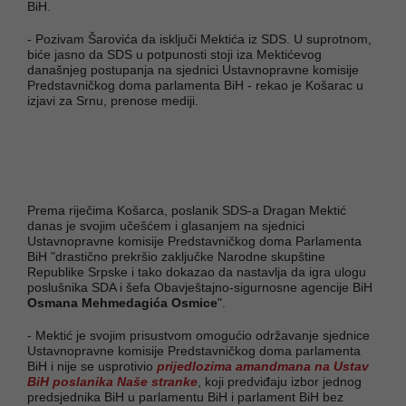
BiH.
- Pozivam Šarovića da isključi Mektića iz SDS. U suprotnom,
biće jasno da SDS u potpunosti stoji iza Mektićevog
današnjeg postupanja na sjednici Ustavnopravne komisije
Predstavničkog doma parlamenta BiH - rekao je Košarac u
izjavi za Srnu, prenose mediji.
Prema riječima Košarca, poslanik SDS-a Dragan Mektić
danas je svojim učešćem i glasanjem na sjednici
Ustavnopravne komisije Predstavničkog doma Parlamenta
BiH "drastično prekršio zaključke Narodne skupštine
Republike Srpske i tako dokazao da nastavlja da igra ulogu
poslušnika SDA i šefa Obavještajno-sigurnosne agencije BiH
Osmana Mehmedagića Osmice
".
- Mektić je svojim prisustvom omogućio održavanje sjednice
Ustavnopravne komisije Predstavničkog doma parlamenta
BiH i nije se usprotivio
prijedlozima amandmana na Ustav
BiH poslanika Naše stranke
, koji predviđaju izbor jednog
predsjednika BiH u parlamentu BiH i parlament BiH bez