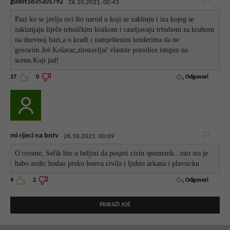
guest1635201792
26.10.2021. 00:43
Pazi ko se javlja ovi što narod u koji se zaklinju i iza kojeg se
zaklanjaju liječe tehničkim kisikom i raseljavaju trbuhom za kruhom
na dnevnoj bazi,a o krađi i namještenim tenderima da ne
govorim.Još Košarac,zlostavljač vlastite porodice istupio na
scenu.Koji jad!
Odgovori
17
0
mi rijeci na bntv
26.10.2021. 00:09
O ovome, Sefik bio u beljini da posjeti cicin spomenik...isto sto je
babo avdic hodao preko leseva civila i ljubio arkana i plavsicku
Odgovori
4
2
PRIKAŽI JOŠ