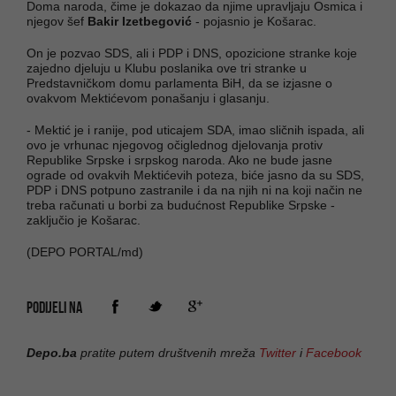
Doma naroda, čime je dokazao da njime upravljaju Osmica i
njegov šef
Bakir Izetbegović
- pojasnio je Košarac.
On je pozvao SDS, ali i PDP i DNS, opozicione stranke koje
zajedno djeluju u Klubu poslanika ove tri stranke u
Predstavničkom domu parlamenta BiH, da se izjasne o
ovakvom Mektićevom ponašanju i glasanju.
- Mektić je i ranije, pod uticajem SDA, imao sličnih ispada, ali
ovo je vrhunac njegovog očiglednog djelovanja protiv
Republike Srpske i srpskog naroda. Ako ne bude jasne
ograde od ovakvih Mektićevih poteza, biće jasno da su SDS,
PDP i DNS potpuno zastranile i da na njih ni na koji način ne
treba računati u borbi za budućnost Republike Srpske -
zaključio je Košarac.
(DEPO PORTAL/md)
PODIJELI NA
Depo.ba
pratite putem društvenih mreža
Twitter
i
Facebook