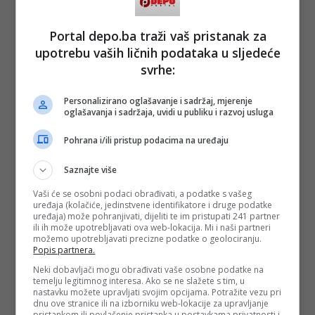
Portal depo.ba traži vaš pristanak za
upotrebu vaših ličnih podataka u sljedeće
svrhe:
Personalizirano oglašavanje i sadržaj, mjerenje
oglašavanja i sadržaja, uvidi u publiku i razvoj usluga
Pohrana i/ili pristup podacima na uređaju
Saznajte više
Vaši će se osobni podaci obrađivati, a podatke s vašeg
uređaja (kolačiće, jedinstvene identifikatore i druge podatke
uređaja) može pohranjivati, dijeliti te im pristupati 241 partner
ili ih može upotrebljavati ova web-lokacija. Mi i naši partneri
možemo upotrebljavati precizne podatke o geolociranju.
Popis partnera.
Neki dobavljači mogu obrađivati vaše osobne podatke na
temelju legitimnog interesa. Ako se ne slažete s tim, u
nastavku možete upravljati svojim opcijama. Potražite vezu pri
dnu ove stranice ili na izborniku web-lokacije za upravljanje
pristankom ili povlačenje pristanka u postavkama privatnosti i