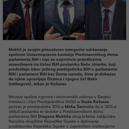
Mektić je svojim prisustvom omogućio održavanje
sjednice Ustavnopravne komisije Predstavničkog doma
parlamenta BiH i nije se usprotivio prijedlozima
amandmana na Ustav BiH poslanika Naše stranke, koji
predviđaju izbor jednog predsjednika BiH u parlamentu
BiH i parlament BiH bez Doma naroda, čime je dokazao
da njime upravljaju Osmica i njegov šef Bakir
Izetbegović, rekao je Košarac
Ministar spoljne trgovine i ekonomskih odnosa u Savjetu
ministara i član Predsjedništva SNSD-a
Staša Košarac
pozvao je predsjednika SDS-a
Mirka Šarovića
da iz SDS-a
isključi poslanika te stranke u Predstavničkom domu
parlamenta BiH
Dragana Mektića
zbog kršenja zaključaka
Narodne skupštine Republike Srpske o djelovanju
predstavnika Republike Srpske u zajedničkim institucijama