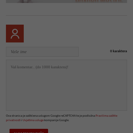
0
karaktera
Ova stranica je zaštićena uslugom Google reCAPTCHA te je podložna
Pravilima zaštite
privatnosti
i
Uvjetima usluge
kompanije Google.