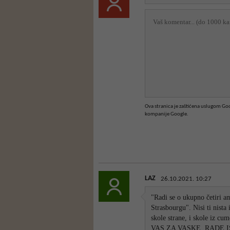
Ova stranica je zaštićena uslugom G
kompanije Google.
LAZ
26.10.2021. 10:27
"Radi se o ukupno četiri 
Strasbourgu". Nisi ti n
skole strane, i skole i
VAS ZA VASKE, RADE I