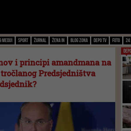
& Mediji
Sport
Žurnal
Žena IN
Blog zona
Depo TV
FOTO
24 
DEP
nov i principi amandmana na
 tročlanog Predsjedništva
edsjednik?