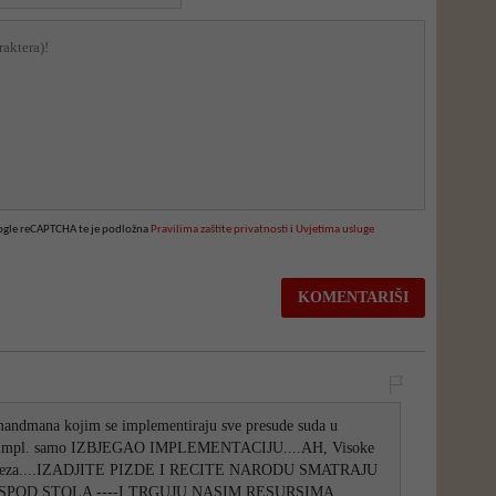
oogle reCAPTCHA te je podložna
Pravilima zaštite privatnosti
i
Uvjetima usluge
amandmana kojim se implementiraju sve presude suda u
ista impl. samo IZBJEGAO IMPLEMENTACIJU....AH, Visoke
z cumeza....IZADJITE PIZDE I RECITE NARODU SMATRAJU
SPOD STOLA ----I TRGUJU NASIM RESURSIMA....