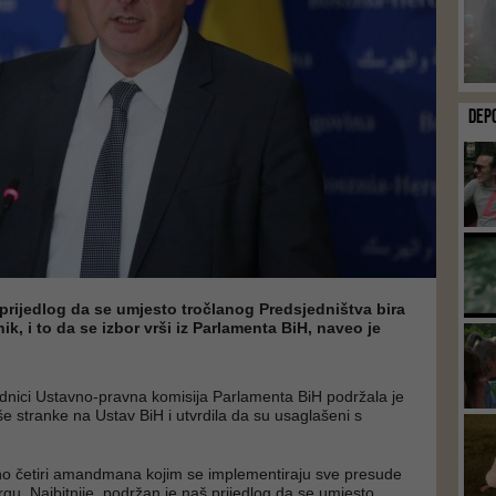
DEP
prijedlog da se umjesto tročlanog Predsjedništva bira
k, i to da se izbor vrši iz Parlamenta BiH, naveo je
dnici Ustavno-pravna komisija Parlamenta BiH podržala je
stranke na Ustav BiH i utvrdila da su usaglašeni s
no četiri amandmana kojim se implementiraju sve presude
gu. Najbitnije, podržan je naš prijedlog da se umjesto