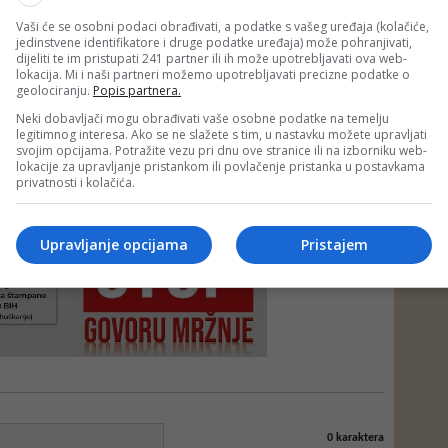
Vaši će se osobni podaci obrađivati, a podatke s vašeg uređaja (kolačiće,
jedinstvene identifikatore i druge podatke uređaja) može pohranjivati,
dijeliti te im pristupati 241 partner ili ih može upotrebljavati ova web-
lokacija. Mi i naši partneri možemo upotrebljavati precizne podatke o
geolociranju.
Popis partnera.
Neki dobavljači mogu obrađivati vaše osobne podatke na temelju
legitimnog interesa. Ako se ne slažete s tim, u nastavku možete upravljati
svojim opcijama. Potražite vezu pri dnu ove stranice ili na izborniku web-
lokacije za upravljanje pristankom ili povlačenje pristanka u postavkama
e neprimjereni dio ili cijeli komentar bez najave i objašnjenja. Mišljenja
privatnosti i kolačića.
portala Depo.ba!
Upravljanje opcijama
Pristajem
0
karaktera