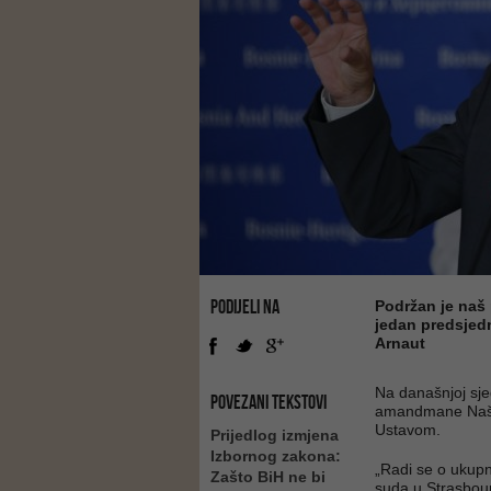
PODIJELI NA
Podržan je naš 
jedan predsjedni
Arnaut
Na današnjoj sje
POVEZANI TEKSTOVI
amandmane Naše 
Ustavom.
Prijedlog izmjena
Izbornog zakona:
„Radi se o ukup
Zašto BiH ne bi
suda u Strasbour