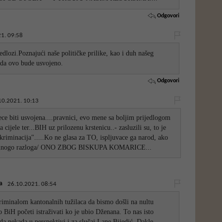
Odgovori
1. 09:58
jedlozi.Poznajući naše političke prilike, kao i duh našeg
da ovo bude usvojeno.
Odgovori
10.2021. 10:13
ce biti usvojena....pravnici, evo mene sa boljim prijedlogom
a cijele ter...BIH uz prilozenu krstenicu..- zasluzili su, to je
skriminacija".....Ko ne glasa za TO, ispljuvace ga narod, ako
a mnogo razloga/ ONO ZBOG BISKUPA KOMARICE...
a
26.10.2021. 08:54
iminalom kantonalnih tužilaca da bismo došli na nultu
o BiH početi istraživati ko je ubio Dženana. To nas isto
a nekada u perspektivi i za slučaj Lane Bijedić. Dakle,