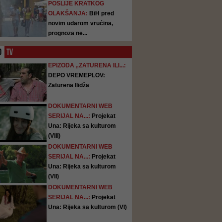
POSLIJE KRATKOG
OLAKŠANJA:
BiH pred
novim udarom vrućina,
prognoza ne...
O
TV
EPIZODA „ZATURENA ILI...:
DEPO VREMEPLOV:
Zaturena Ilidža
DOKUMENTARNI WEB
SERIJAL NA...:
Projekat
Una: Rijeka sa kulturom
(VIII)
DOKUMENTARNI WEB
SERIJAL NA...:
Projekat
Una: Rijeka sa kulturom
(VII)
DOKUMENTARNI WEB
SERIJAL NA...:
Projekat
Una: Rijeka sa kulturom (VI)