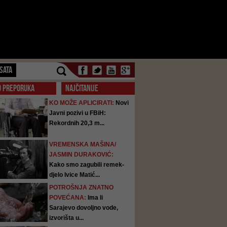
SATA
O PREPORUKA
NAJČITANIJE
KO MOŽE APLICIRATI:
Novi
Javni pozivi u FBiH:
Rekordnih 20,3 m...
VREMENSKA MAŠINA/
JASMIN DURAKOVIĆ:
Kako smo zagubili remek-
djelo Ivice Matić...
POTROŠNJA ZNATNO
POVEĆANA:
Ima li
Sarajevo dovoljno vode,
izvorišta u...