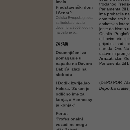
imala
tročlanog Predsje
Predstavnički dom
Parlamenta BiH. 
i Senat?
ima prebacile na
Odluka Evropskog suda
dom tako što bism
za ljudska prava iz
entitetskih inter
decembra 2009. godine
jeste da bismo u
naložila je p...
Ostalih. Proglaš
njihovim princip
24 SATA
prijedlozi sad i
naroda. Ono što 
Osumnjičeni za
ustavnim promje
pomaganje u
Arnaut
, član K
Parlamenta BiH.
napadu na Davora
Dabića izlazi na
slobodu
(DEPO PORTAL/
I Dodik izvrijeđao
Depo.ba
pratite
Heleza: 'Zukan je
odlično ime za
konja, a Hennessy
je konjak'
Forto:
'Profesionalni
vozači ne mogu