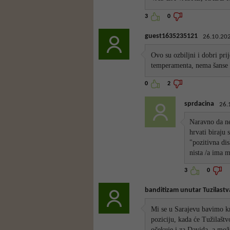
3
0
guest1635235121
26.10.202
Ovo su ozbiljni i dobri pri
temperamenta, nema šanse 
0
2
sprdacina
26.
Naravno da ne
hrvati biraju s
"pozitivna di
nista /a im
3
0
banditizam unutar Tuzilastv
Mi se u Sarajevu bavimo kr
poziciju, kada će Tužilaštv
očekuje i za Davida, a možd