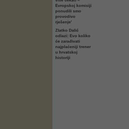
više čekati –
Evropskoj komisiji
ponudili smo
provodivo
rješenje'
Zlatko Dalić
odlazi: Evo koliko
će zarađivati
najplaćeniji trener
u hrvatskoj
historiji