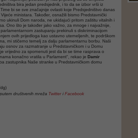
dništva bira jedan predsjednik, i to da se izbor vrši iz
Time bi se sve značajnije ovlasti koje Predsjedništvo danas
 Vijeće ministara. Također, osnažili bismo Predstavnički
o ukinuli Dom naroda, ne ukidajući pritom zaštitu vitalnih i
esa. Ono što je također jako važno, za mnoge i najvažnije,
 parlamentarnom zastupanju prekinuli s diskriminacijom
enjem ovih prijedloga kao ustavno utemeljenih, te podrškom
ima, mi stičemo temelj za dalju parlamentarnu borbu. Naši
maju osnov za razmatranje u Predstavničkom i u Domu
je vrijedno za spomenuti jest da bi se time rasprava o
nama konačno vratila u Parlament“, rekao je
Damir
luba zastupnika Naše stranke u Predstavničkom domu
dg)
 putem društvenih mreža
Twitter
i
Facebook