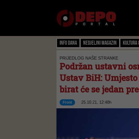
Info dana
Nedjeljni magazin
Kultura 
PRIJEDLOG NAŠE STRANKE
Podržan ustavni os
Ustav BiH: Umjesto
birat će se jedan pr
25.10.21, 12:48h
Front