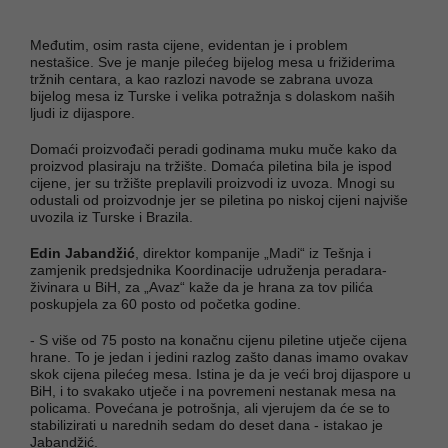
Međutim, osim rasta cijene, evidentan je i problem
nestašice. Sve je manje pilećeg bijelog mesa u frižiderima
tržnih centara, a kao razlozi navode se zabrana uvoza
bijelog mesa iz Turske i velika potražnja s dolaskom naših
ljudi iz dijaspore.
Domaći proizvođači peradi godinama muku muče kako da
proizvod plasiraju na tržište. Domaća piletina bila je ispod
cijene, jer su tržište preplavili proizvodi iz uvoza. Mnogi su
odustali od proizvodnje jer se piletina po niskoj cijeni najviše
uvozila iz Turske i Brazila.
Edin Jabandžić
, direktor kompanije „Madi“ iz Tešnja i
zamjenik predsjednika Koordinacije udruženja peradara-
živinara u BiH, za „Avaz“ kaže da je hrana za tov pilića
poskupjela za 60 posto od početka godine.
- S više od 75 posto na konačnu cijenu piletine utječe cijena
hrane. To je jedan i jedini razlog zašto danas imamo ovakav
skok cijena pilećeg mesa. Istina je da je veći broj dijaspore u
BiH, i to svakako utječe i na povremeni nestanak mesa na
policama. Povećana je potrošnja, ali vjerujem da će se to
stabilizirati u narednih sedam do deset dana - istakao je
Jabandžić.