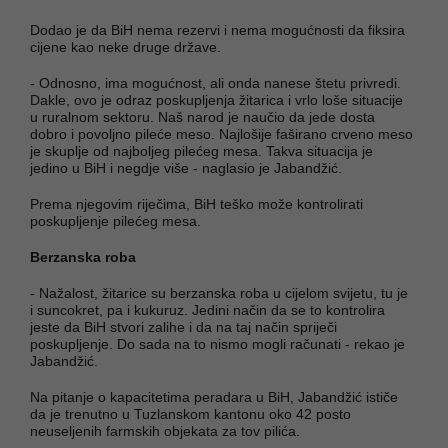
Dodao je da BiH nema rezervi i nema mogućnosti da fiksira
cijene kao neke druge države.
- Odnosno, ima mogućnost, ali onda nanese štetu privredi.
Dakle, ovo je odraz poskupljenja žitarica i vrlo loše situacije
u ruralnom sektoru. Naš narod je naučio da jede dosta
dobro i povoljno pileće meso. Najlošije faširano crveno meso
je skuplje od najboljeg pilećeg mesa. Takva situacija je
jedino u BiH i negdje više - naglasio je Jabandžić.
Prema njegovim riječima, BiH teško može kontrolirati
poskupljenje pilećeg mesa.
Berzanska roba
- Nažalost, žitarice su berzanska roba u cijelom svijetu, tu je
i suncokret, pa i kukuruz. Jedini način da se to kontrolira
jeste da BiH stvori zalihe i da na taj način spriječi
poskupljenje. Do sada na to nismo mogli računati - rekao je
Jabandžić.
Na pitanje o kapacitetima peradara u BiH, Jabandžić ističe
da je trenutno u Tuzlanskom kantonu oko 42 posto
neuseljenih farmskih objekata za tov pilića.