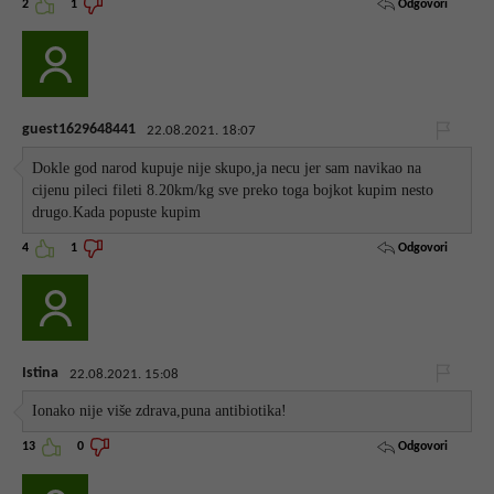
Odgovori
2
1
guest1629648441
22.08.2021. 18:07
Dokle god narod kupuje nije skupo,ja necu jer sam navikao na
cijenu pileci fileti 8.20km/kg sve preko toga bojkot kupim nesto
drugo.Kada popuste kupim
Odgovori
4
1
Istina
22.08.2021. 15:08
Ionako nije više zdrava,puna antibiotika!
Odgovori
13
0