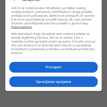
Vaši će se osobni podaci obrađivati, a podatke s vašeg
uređaja (kolačiće, jedinstvene identifikatore i druge podatke
uređaja) može pohranjivati, dijeliti te im pristupati 241 partner
ili ih može upotrebljavati ova web-lokacija. Mi i naši partneri
možemo upotrebljavati precizne podatke o geolociranju.
Popis partnera.
Neki dobavljači mogu obrađivati vaše osobne podatke na
temelju legitimnog interesa. Ako se ne slažete s tim, u
nastavku možete upravljati svojim opcijama. Potražite vezu pri
dnu ove stranice ili na izborniku web-lokacije za upravljanje
pristankom ili povlačenje pristanka u postavkama privatnosti i
kolačića.
Pristajem
Upravljanje opcijama