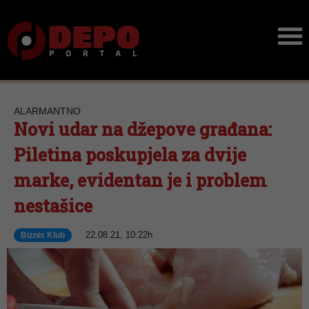
ALARMANTNO
Novi udar na džepove građana:
Piletina poskupjela za dvije
marke, evidentan je i problem
nestašice
22.08.21, 10:22h
Biznis Klub