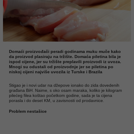
Domaći proizvođači peradi godinama muku muče kako
da proizvod plasiraju na tržište. Domaća piletina bila je
ispod cijene, jer su tržište preplavili proizvodi iz uvoza.
Mnogi su odustali od proizvodnje jer se piletina po
niskoj cijeni najviše uvozila iz Turske i Brazila
Stigao je i novi udar na džepove ionako do zida dovedenih
građana BiH. Naime, s oko osam maraka, koliko je kilogram
pilećeg filea koštao početkom godine, sada je ta cijena
porasla i do deset KM, u zavisnosti od prodavnice.
Problem nestašice