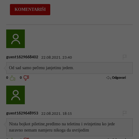
guest1629668402
22.08.2021. 23:40
Od sad samo pečenu janjetinu jedem.
Odgovori
0
0
guest1629648953
22.08.2021. 18:15
Nista bojkot piletine,pređimo na teletinu i svinjetinu ko jede
naravno nemam namjeru nikoga da uvrijedim