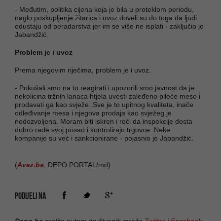
- Međutim, politika cijena koja je bila u proteklom periodu,
naglo poskupljenje žitarica i uvoz doveli su do toga da ljudi
odustaju od peradarstva jer im se više ne isplati - zaključio je
Jabandžić.
Problem je i uvoz
Prema njegovim riječima, problem je i uvoz.
- Pokušali smo na to reagirati i upozorili smo javnost da je
nekolicina tržnih lanaca htjela uvesti zaleđeno pileće meso i
prodavati ga kao svježe. Sve je to upitnog kvaliteta, inače
odleđivanje mesa i njegova prodaja kao svježeg je
nedozvoljena. Moram biti iskren i reći da inspekcije dosta
dobro rade svoj posao i kontroliraju trgovce. Neke
kompanije su već i sankcionirane - pojasnio je Jabandžić.
(
Avaz.ba
, DEPO PORTAL/md)
PODIJELI NA
Depo.ba
pratite putem društvenih mreža
Twitter
i
Facebook