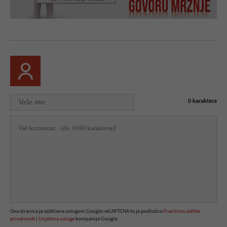
0
karaktera
Ova stranica je zaštićena uslugom Google reCAPTCHA te je podložna
Pravilima zaštite
privatnosti
i
Uvjetima usluge
kompanije Google.