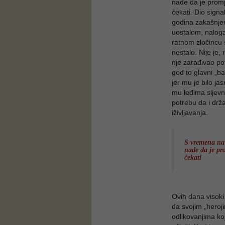
nade da je promj
čekati. Dio sign
godina zakašnjenj
uostalom, nalog
ratnom zločincu 
nestalo. Nije je,
nje zarađivao po
god to glavni „ba
jer mu je bilo ja
mu leđima sijevn
potrebu da i drža
iživljavanja.
S vremena na v
nade da je pr
čekati
Ovih dana visoki 
da svojim „heroj
odlikovanjima koj