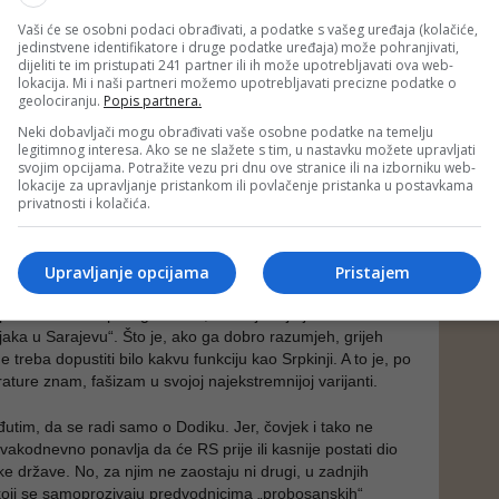
ao neka vrsta ekskluziviteta HDZ-a. I nerijetko je, zbog
ako, bila razlog različitim vrstama podsmijeha. Prisjetimo
Vaši će se osobni podaci obrađivati, a podatke s vašeg uređaja (kolačiće,
raždanskoj i bihaćkoj regiji – u kojima se kao Hrvati pojave
jedinstvene identifikatore i druge podatke uređaja) može pohranjivati,
dijeliti te im pristupati 241 partner ili ih može upotrebljavati ova web-
lični – a koji su izazivali salve reakcija s tvrdnjama da su oni
lokacija. Mi i naši partneri možemo upotrebljavati precizne podatke o
jačke ujdurme kako bi se Hrvate svelo na narod drugog
geolociranju.
Popis partnera.
te reakcije su izostajale u suprotnim, slučajevima kada se
Neki dobavljači mogu obrađivati vaše osobne podatke na temelju
sjetimo se samo prakse u HNK-u i federalnom parlamentu –
legitimnog interesa. Ako se ne slažete s tim, u nastavku možete upravljati
rce iz prvih redova borbe za hrvatske nacionalne interese.
svojim opcijama. Potražite vezu pri dnu ove stranice ili na izborniku web-
„hrvatskom interesu“, zabranjeno nije baš ništa.
lokacije za upravljanje pristankom ili povlačenje pristanka u postavkama
privatnosti i kolačića.
takva praksa, i ta vrsta komunikacije, bukvalno zapljuskuje
 znak je povećane nervoze etnonacionalista na sve tri
se, uostalom, nedavnih bisera prvog čovjeka državnoga
Upravljanje opcijama
Pristajem
 vezi s članicom CIK-a, koja se, kako čovjek pojasni,
predstavnica srpskog naroda, a bila je ili je još udata za
ka u Sarajevu“. Što je, ako ga dobro razumjeh, grijeh
e treba dopustiti bilo kakvu funkciju kao Srpkinji. A to je, po
rature znam, fašizam u svojoj najekstremnijoj varijanti.
utim, da se radi samo o Dodiku. Jer, čovjek i tako ne
svakodnevno ponavlja da će RS prije ili kasnije postati dio
ke države. No, za njim ne zaostaju ni drugi, u zadnjih
koji se samoprozivaju predvodnicima „probosanskih“