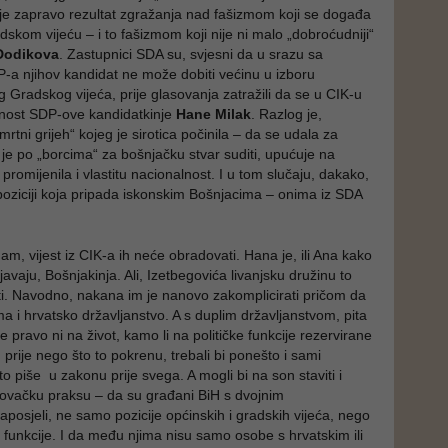
t je zapravo rezultat zgražanja nad fašizmom koji se događa
skom vijeću – i to fašizmom koji nije ni malo „dobroćudniji“
Dodikova
. Zastupnici SDA su, svjesni da u srazu sa
a njihov kandidat ne može dobiti većinu u izboru
 Gradskog vijeća, prije glasovanja zatražili da se u CIK-u
lnost SDP-ove kandidatkinje
Hane Milak
. Razlog je,
„smrtni grijeh“ kojeg je sirotica počinila – da se udala za
 je po „borcima“ za bošnjačku stvar suditi, upućuje na
romijenila i vlastitu nacionalnost. I u tom slučaju, dakako,
poziciji koja pripada iskonskim Bošnjacima – onima iz SDA
m, vijest iz CIK-a ih neće obradovati. Hana je, ili Ana kako
ljavaju, Bošnjakinja. Ali, Izetbegovića livanjsku družinu to
i. Navodno, nakana im je nanovo zakomplicirati pričom da
a i hrvatsko državljanstvo. A s duplim državljanstvom, pita
se pravo ni na život, kamo li na političke funkcije rezervirane
prije nego što to pokrenu, trebali bi ponešto i sami
što piše u zakonu prije svega. A mogli bi na son staviti i
vačku praksu – da su građani BiH s dvojnim
aposjeli, ne samo pozicije općinskih i gradskih vijeća, nego
e funkcije. I da među njima nisu samo osobe s hrvatskim ili