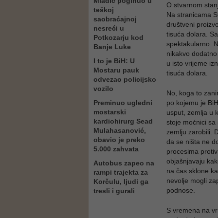
Mladić poginuo u
O stvarnom stanj
teškoj
Na stranicama Sv
saobraćajnoj
društveni proizv
nesreći u
tisuća dolara. S
Potkozarju kod
spektakularno. N
Banje Luke
nikakvo dodatno 
I to je BiH: U
u isto vrijeme iz
Mostaru pauk
tisuća dolara.
odvezao policijsko
vozilo
No, koga to zani
Preminuo ugledni
po kojemu je BiH
mostarski
usput, zemlja u k
kardiohirurg Sead
stoje moćnici sa
Mulahasanović,
zemlju zarobili. 
obavio je preko
da se ništa ne do
5.000 zahvata
procesima protiv 
objašnjavaju kako
Autobus zapeo na
na čas sklone kak
rampi trajekta za
nevolje mogli zap
Korčulu, ljudi ga
podnose.
tresli i gurali
S vremena na vrij