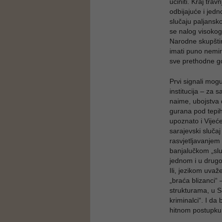
učiniti. Kraj tra
odbijajuće i jedn
slučaju paljansko
se nalog visokog
Narodne skupštin
imati puno nemirn
sve prethodne g
Prvi signali mog
institucija – za 
naime, ubojstva 
gurana pod tepih,
upoznato i Vijeće
sarajevski slučaj
rasvjetljavanjem 
banjalučkom „sluč
jednom i u drugo
Ili, jezikom uvaž
„braća blizanci“ 
strukturama, u Sa
kriminalci“. I da
hitnom postupku