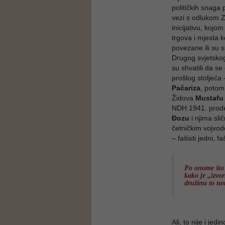
političkih snaga
vezi s odlukom 
inicijativu, kojo
trgova i mjesta 
povezane ili su s
Drugog svjetskog 
su shvatili da s
prošlog stoljeća
Pačariza
, potom
Židova
Mustafu
NDH 1941. prodef
Đozu
i njima sli
četničkim vojv
– fašisti jedni, fa
Po onome što 
kako je „izvor
družinu to ne
Ali, to nije i je