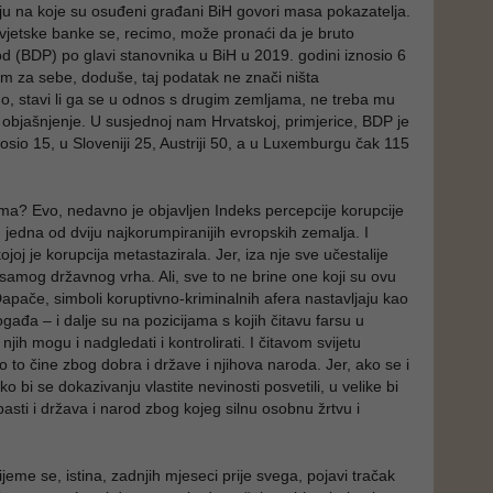
u na koje su osuđeni građani BiH govori masa pokazatelja.
jetske banke se, recimo, može pronaći da je bruto
od (BDP) po glavi stanovnika u BiH u 2019. godini iznosio 6
am za sebe, doduše, taj podatak ne znači ništa
o, stavi li ga se u odnos s drugim zemljama, ne treba mu
objašnjenje. U susjednoj nam Hrvatskoj, primjerice, BDP je
nosio 15, u Sloveniji 25, Austriji 50, a u Luxemburgu čak 115
ma? Evo, nedavno je objavljen Indeks percepcije korupcije
 jedna od dviju najkorumpiranijih evropskih zemalja. I
ojoj je korupcija metastazirala. Jer, iza nje sve učestalije
 samog državnog vrha. Ali, sve to ne brine one koji su ovu
Dapače, simboli koruptivno-kriminalnih afera nastavljaju kao
gađa – i dalje su na pozicijama s kojih čitavu farsu u
njih mogu i nadgledati i kontrolirati. I čitavom svijetu
 to čine zbog dobra i države i njihova naroda. Jer, ako se i
o bi se dokazivanju vlastite nevinosti posvetili, u velike bi
asti i država i narod zbog kojeg silnu osobnu žrtvu i
eme se, istina, zadnjih mjeseci prije svega, pojavi tračak