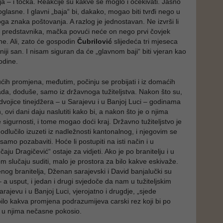
vnja – i točka. Reakcije su kakve se moglo i očekivati. Jasno
oglasne. I glavni „baja“ bi, dakako, mogao biti tvrđi nego u
ga znaka poštovanja. A razlog je jednostavan. Ne izvrši li
 predstavnika, mačka povući neće on nego prvi čovjek
e. Ali, zato će gospodin
Čubrilović
slijedeća tri mjeseca
iji san. I nisam siguran da će „glavnom baji“ biti vjeran kao
odine.
ućih promjena, međutim, počinju se probijati i iz domaćih
sada, doduše, samo iz državnoga tužiteljstva. Nakon što su,
dvojice tinejdžera – u Sarajevu i u Banjoj Luci – godinama
 ovi dani daju naslutiti kako bi, a nakon što je o njima
 sigurnosti, i tome mogao doći kraj. Državno tužiteljstvo je
 odlučilo izuzeti iz nadležnosti kantonalnog, i njegovim se
samo pozabaviti. Hoće li postupiti na isti način i u
aju Dragičević“ ostaje za vidjeti. Ako je po branitelju i u
m slučaju suditi, malo je prostora za bilo kakve eskivaže.
enog branitelja, Dženan sarajevski i David banjalučki su
– a usput, i jedan i drugi svjedoče da nam u tužiteljskim
rajevu i u Banjoj Luci, vjerojatno i drugdje, „sjede
 bilo kakva promjena podrazumijeva carski rez koji bi po
 u njima nečasne pokosio.