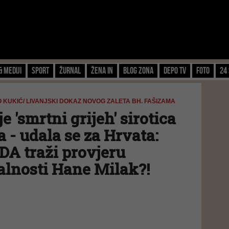
& Mediji
Sport
Žurnal
Žena IN
Blog zona
Depo TV
FOTO
24 
 KUKIĆ/ LIVANJSKI DOKAZ NOVOG ZALETA BH. FAŠIZAMA
e 'smrtni grijeh' sirotica
a - udala se za Hrvata:
DA traži provjeru
alnosti Hane Milak?!