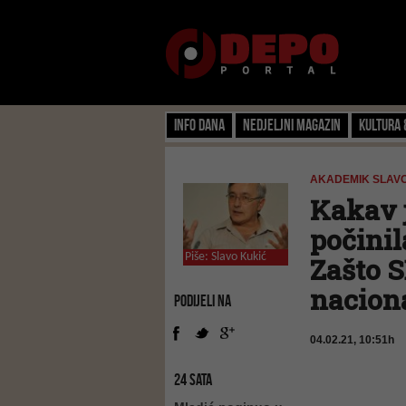
Info dana
Nedjeljni magazin
Kultura 
AKADEMIK SLAVO
Kakav j
počinil
Piše:
Slavo Kukić
Zašto S
nacion
PODIJELI NA
04.02.21, 10:51h
24 SATA