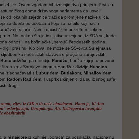
 posebice. Ovom zgodom bih izdvojio dva primjera. Prvi je u
Zastupničkog doma državnoga parlamenta da usvoji
m se od lokalnih zajednica traži da promijene nazive ulica,
koja su dobila po osobama koje su na bilo koji način
urađivale s fašističkim i nacističkim pokretom tijekom
rata. No, nakon što je inicijativa usvojena, iz SDA su, kada
e ona odnosi i na bošnjačke „heroje“ četrdesetih godina
 – digli prašinu. K'o biva, ne može se SS-ovca
Sulejmana
 sljedbenika nacističkih stavova o progonu sarajevskih
 Busuladžića
, pa efendiju
Pandžu
, hodžu koji je u povorci
ilirao kroz Sarajevo, imama Handžar divizije
Huseina
čne izjednačavati s
Luburićem, Budakom, Mihailovićem
,
odom
Radom Radićem
. I usprkos činjenici da su iz istog safa
šisti drugi.
znam, vijest iz CIK-a ih neće obradovati. Hana je, ili Ana
ni“ oslovljavaju, Bošnjakinja. Ali, Izetbegovića livanjsku
će obeshrabriti
dino, a ni najgore iz kuhinje „boraca“ za bošnjačku nacionalnu