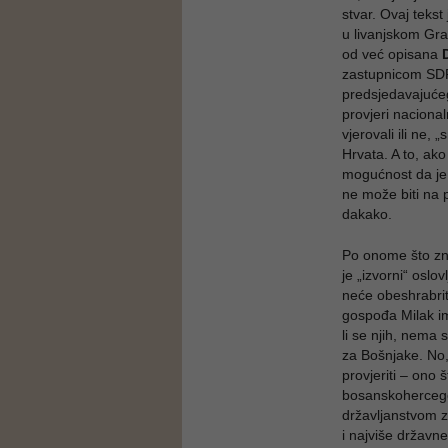
stvar. Ovaj teks
u livanjskom Grad
od već opisana
zastupnicom SDP-
predsjedavajućeg
provjeri naciona
vjerovali ili ne, 
Hrvata. A to, ako
mogućnost da je p
ne može biti na 
dakako.
Po onome što zna
je „izvorni“ oslov
neće obeshrabrit
gospođa Milak im
li se njih, nema 
za Bošnjake. No, 
provjeriti – ono 
bosanskohercego
državljanstvom z
i najviše državn