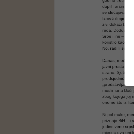
godine tretiran k
duplih aršina dak
se slučajeva u go
Ismeti ili njima s
živi dokazi bošn
reda. Doduše, is
Srbe i ine – pri
koristilo kao bo
No, radi li se o 
Danas, međutim, 
javni prostor – i
strane. Sjetimo 
predsjedništva u
„predstavlja kao 
muslimana Bošnja
zbog kojega joj n
onome što iz lite
Ni pol muke, međ
priznaje BiH – i 
jedinstvene srps
mjesec-dva oni 