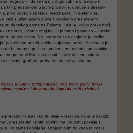
ena moguća – i da se na nju dugo čak ne bi trebalo ni
ala s tim predznakom u javni prostor je, doduše s desetak
a, prvo počeo slati visoki predstavnik. Prisjetimo se,
a u vezi s uklanjanjem ploče s natpisom presuđenom
sa studentskog doma na Palama. I nje je, koliko preko noći,
 ruku na srce, uklonio onaj koji ju je tamo i postavio – i preko
tporu neuka svijeta. No, naredba za uklanjanje je, koliko
ja“ pokušavao prikriti, došla iz njegova ureda. A izdao ju je
sno da bi, ne postupi li po upućenoj mu prijetnji, po vlastitim
uti mogao mač Bonskih ovlasti – i uskratiti mu suludu
vu i njezine građane pretvori u objekt vlastita mu
rijeme se, istina, zadnjih mjeseci prije svega, pojavi tračak
omjena moguća – i da se na nju dugo čak ne bi trebalo ni
je predstavnik išao i korak dalje – vlastima RS-a je naložio
ima“, presuđenim ratnim zločincima, oduzmu povelje s
e su im same i dodijelile. I pojasnio im do kada to imaju