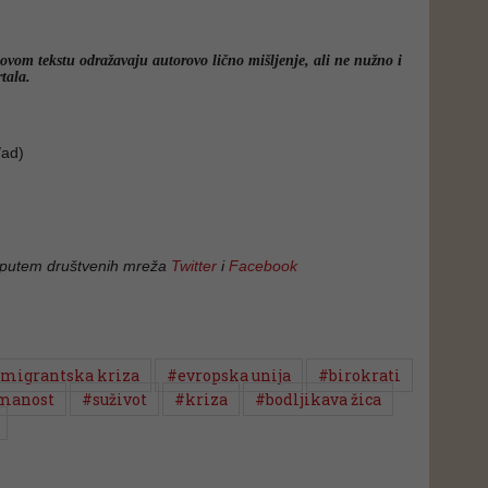
 ovom tekstu odražavaju autorovo lično mišljenje, ali ne nužno i
tala.
ad)
 putem društvenih mreža
Twitter
i
Facebook
migrantska kriza
#evropska unija
#birokrati
manost
#suživot
#kriza
#bodljikava žica