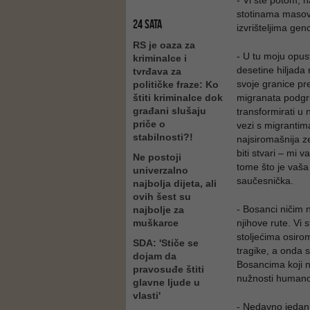
- Vi ste potom, na
stotinama masovn
24 SATA
izvrišteljima gen
RS je oaza za
- U tu moju opus
kriminalce i
desetine hiljada 
tvrđava za
svoje granice pr
političke fraze: Ko
štiti kriminalce dok
migranata podgri
građani slušaju
transformirati u
priče o
vezi s migrantima
stabilnosti?!
najsiromašnija z
biti stvari – mi 
Ne postoji
tome što je vaša
univerzalno
saučesnička.
najbolja dijeta, ali
ovih šest su
- Bosanci ničim 
najbolje za
muškarce
njihove rute. Vi s
stoljećima osirom
SDA: 'Stiče se
tragike, a onda s
dojam da
Bosancima koji n
pravosuđe štiti
nužnosti humano
glavne ljude u
vlasti'
- Nedavno jeda