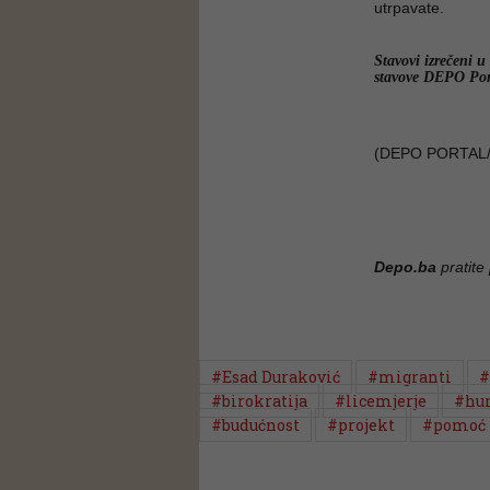
utrpavate.
Stavovi izrečeni u
stavove DEPO Por
(DEPO PORTAL/
Depo.ba
pratite
#Esad Duraković
#migranti
#
#birokratija
#licemjerje
#hu
#budućnost
#projekt
#pomoć