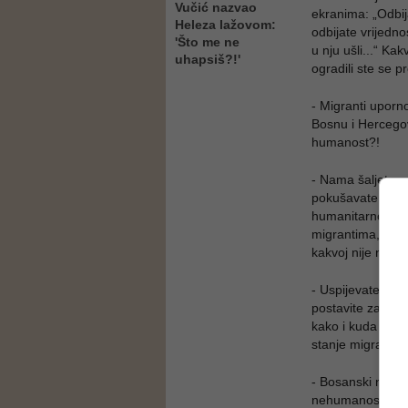
Vučić nazvao
ekranima: „Odbij
Heleza lažovom:
odbijate vrijednos
'Što me ne
u nju ušli...“ Kak
uhapsiš?!'
ogradili ste se 
- Migranti uporno
Bosnu i Hercegovi
humanost?!
- Nama šaljete n
pokušavate oprati
humanitarno prlj
migrantima, ali i
kakvoj nije nije
- Uspijevate da
postavite zamku u
kako i kuda će mi
stanje migranata 
- Bosanski nedora
nehumanost, vaše 