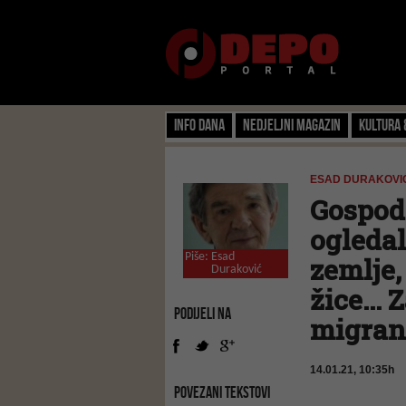
Info dana
Nedjeljni magazin
Kultura 
ESAD DURAKOVIĆ
Gospodo
ogledal
Piše:
Esad
zemlje,
Duraković
žice... 
PODIJELI NA
migran
14.01.21, 10:35h
POVEZANI TEKSTOVI