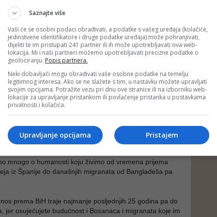
 u vašu zamku, iako je ona potpuno providna, beskrajno
Saznajte više
Vaši će se osobni podaci obrađivati, a podatke s vašeg uređaja (kolačiće,
m i u skladu s kakvom humanošću naređujete, prijetite
jedinstvene identifikatore i druge podatke uređaja) može pohranjivati,
dijeliti te im pristupati 241 partner ili ih može upotrebljavati ova web-
ako mora RAVNOMJERO raspoređivati migrante a vi
lokacija. Mi i naši partneri možemo upotrebljavati precizne podatke o
imite, iako oni uporno ponavljaju da su se zaputili k vama i
geolociranju.
Popis partnera.
 PREKO VAŠIH GRANICA?!
Neki dobavljači mogu obrađivati vaše osobne podatke na temelju
legitimnog interesa. Ako se ne slažete s tim, u nastavku možete upravljati
jekt protiv budućnosti moje zemlje, i vi to znate. Moja
svojim opcijama. Potražite vezu pri dnu ove stranice ili na izborniku web-
aći nakraj s tom krizom, i dužnosnici u mojoj zemlji,
lokacije za upravljanje pristankom ili povlačenje pristanka u postavkama
 vide ili neće da vide kakav ćemo problem s njima imati
privatnosti i kolačića.
litike, sigurnosti, ekonomije... Bit će to strašno!
uzija da će do vas doprijeti moje riječi, pogotovu da će
Upravljanje opcijama
Pristajem
ta. No, morao sam ovo reći da biste znali kako mi ovdje, u
nehumani ni glupi, da razumijemo zbivanja, procese,
mo mnogo o humanosti koju živimo od vremena prijema
eja iz Španije do današnjih migranata od Bangladeša pa
os prema BiH traje najmanje posljednjih 25 godina pa do
 jer osujećujete budućnost i Bosanaca i migranata koje im