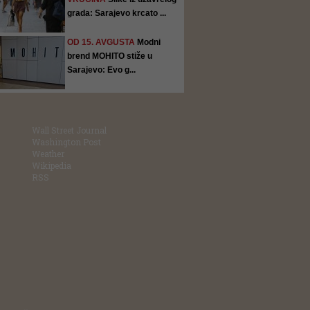
grada: Sarajevo krcato ...
OD 15. AVGUSTA
Modni
brend MOHITO stiže u
Sarajevo: Evo g...
Wall Street Journal
Washington Post
Weather
Wikipedia
RSS