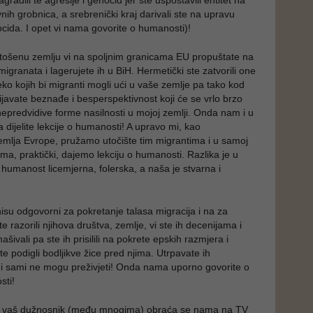
gradili te agresije i genocid jer ste uspostavili entitet na
ih grobnica, a srebrenički kraj darivali ste na upravu
ocida. I opet vi nama govorite o humanosti)!
tošenu zemlju vi na spoljnim granicama EU propuštate na
migranata i lagerujete ih u BiH. Hermetički ste zatvorili one
eko kojih bi migranti mogli ući u vaše zemlje pa tako kod
javate beznađe i besperspektivnost koji će se vrlo brzo
 nepredvidive forme nasilnosti u mojoj zemlji. Onda nam i u
 dijelite lekcije o humanosti! A upravo mi, kao
emlja Evrope, pružamo utočište tim migrantima i u samoj
vama, praktički, dajemo lekciju o humanosti. Razlika je u
 humanost licemjerna, folerska, a naša je stvarna i
nisu odgovorni za pokretanje talasa migracija i na za
te razorili njihova društva, zemlje, vi ste ih decenijama i
ašivali pa ste ih prisilili na pokrete epskih razmjera i
te podigli bodljikve žice pred njima. Utrpavate ih
i sami ne mogu preživjeti! Onda nama uporno govorite o
sti!
n vaš dužnosnik (među mnogima) obraća se nama na TV