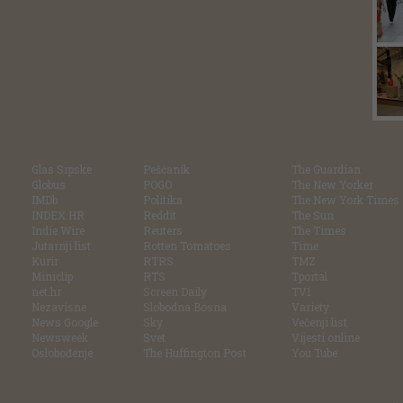
Glas Srpske
Pešćanik
The Guardian
Globus
POGO
The New Yorker
IMDb
Politika
The New York Times
INDEX.HR
Reddit
The Sun
Indie Wire
Reuters
The Times
Jutarnji list
Rotten Tomatoes
Time
Kurir
RTRS
TMZ
Miniclip
RTS
Tportal
net.hr
Screen Daily
TV1
Nezavisne
Slobodna Bosna
Variety
News Google
Sky
Večenji list
Newsweek
Svet
Vijesti online
Oslobođenje
The Huffington Post
You Tube