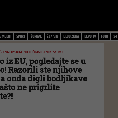
& Mediji
Sport
Žurnal
Žena IN
Blog zona
Depo TV
FOTO
24 
/ EVROPSKIM POLITIČKIM BIROKRATIMA
 iz EU, pogledajte se u
o! Razorili ste njihove
 a onda digli bodljikave
Zašto ne prigrlite
te?!