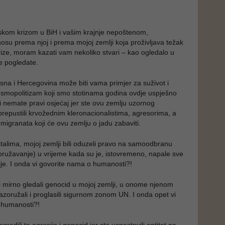
skom krizom u BiH i vašim krajnje nepoštenom,
u prema njoj i prema mojoj zemlji koja proživljava težak
rize, moram kazati vam nekoliko stvari – kao ogledalo u
e pogledate.
sna i Hercegovina može biti vama primjer za suživot i
kosmopolitizam koji smo stotinama godina ovdje uspješno
i vi nemate pravi osjećaj jer ste ovu zemlju uzornog
repustili krvožednim kleronacionalistima, agresorima, a
migranata koji će ovu zemlju o jadu zabaviti.
stalima, mojoj zemlji bili oduzeli pravo na samoodbranu
ružavanje) u vrijeme kada su je, istovremeno, napale sve
lje. I onda vi govorite nama o humanosti?!
i i mirno gledali genocid u mojoj zemlji, u onome njenom
i razoružali i proglasili sigurnom zonom UN. I onda opet vi
 humanosti?!