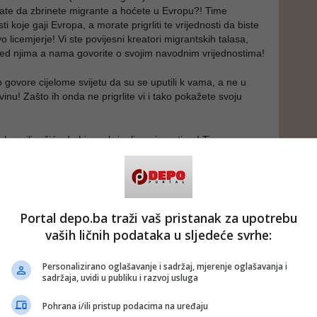
ate da zbrinete migrante a hoćete u Evropu?! Time
ti koje gaji Evropa, a morate prigrliti te vrijednosti da biste
vo licemjerje! Vi ste povijesni kreatori migrantskih talasa,
pred njima a nama govorite o svojim navodnim vrijednostima!
 govore cijelome svijetu da su se uputili k vama, a ne u
nu! Zašto ih onda ne prigrlite vi i tako pokažete svoju
eke miliončiće da bismo brinuli o migrantima! Time
 svoju savjest, a ti miliončići su suštinski, upravo
av novac jer njime kamuflirate svoju nehumanost prema
 prema Bosancima koji su i sami u tako teškoj situaciji u
dna evropska zemlja. Sramotno je to!
Portal depo.ba traži vaš pristanak za upotrebu
 uglavnom nedoraslim bosanskim političarima/dužnosnicima
vaših ličnih podataka u sljedeće svrhe:
 koju su oni uletjeli: nametnuli ste im da se glože oko toga
grante distruibuirati po BiH pa proizlazi da su odgovorni za
Personalizirano oglašavanje i sadržaj, mjerenje oglašavanja i
BiH faktori a ne vi.
sadržaja, uvidi u publiku i razvoj usluga
sli dužnosnici morali bi promijeniti fokus: demaskirati vašu
Pohrana i/ili pristup podacima na uređaju
licemjerje u vezi s migrantima, ali i u vezi s BiH općenito.