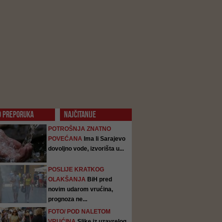
O PREPORUKA
NAJČITANIJE
POTROŠNJA ZNATNO
POVEĆANA
Ima li Sarajevo
dovoljno vode, izvorišta u...
POSLIJE KRATKOG
OLAKŠANJA
BiH pred
novim udarom vrućina,
prognoza ne...
FOTO/ POD NALETOM
VRUĆINA
Slike iz uzavrelog