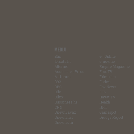
MEDIJI
Blin
e-! Online
24sata.hr
e-novine
Alternet
Empire Magazine
Associated Press
FaceTV
Artforum
Filmofilia
B92
Forbes
BBC
Fox News
Blic
FTV
Blinx
Hayat TV
Bussiness.hr
Health
CNN
HRT
Dnevni avaz
Gamespot
Dnevni list
Drudge Report
Dnevnik.hr