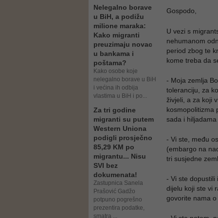
Nelegalno borave
Gospodo,
u BiH, a podižu
milione maraka:
U vezi s migrant
Kako migranti
nehumanom odnos
preuzimaju novac
period zbog te k
u bankama i
kome treba da s
poštama?
Kako osobe koje
nelegalno borave u BiH
- Moja zemlja Bo
i većina ih odbija
toleranciju, za 
vlastima u BiH i po...
živjeli, a za koj
kosmopolitizma p
Za tri godine
migranti su putem
sada i hiljadama 
Western Uniona
podigli prosječno
- Vi ste, među o
85,29 KM po
(embargo na nao
migrantu... Nisu
tri susjedne zem
SVI bez
dokumenata!
- Vi ste dopustil
Zastupnica Sanela
dijelu koji ste v
Prašović Gadžo
govorite nama o
potpuno pogrešno
prezentira podatke,
smatra ...