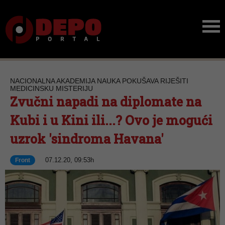
NACIONALNA AKADEMIJA NAUKA POKUŠAVA RIJEŠITI
MEDICINSKU MISTERIJU
Zvučni napadi na diplomate na
Kubi i u Kini ili...? Ovo je mogući
uzrok 'sindroma Havana'
07.12.20, 09:53h
Front