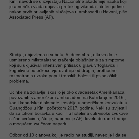
Kini, navodi se u izvještaju Nacionalne akademije nauka koji
je američka vlada objavila proteklog vikenda - četiri godine
nakon prvih prijavljenih slučajeva u ambasadi u Havani, piše
Associated Press (AP).
Studija, objavljena u subotu, 5. decembra, otkriva da je
usmjereno mikrotalasno zračenje objašnjenje za simptome
koji su uključivali intenzivan pritisak u glavi, vrtoglavicu i
kognitivne poteškoće vjerovatnije od drugih, prethodno
razmatranih uzroka poput tropskih bolesti ili psiholoških
problema.
Učinke na zdravlje iskusilo je oko dvadesetak Amerikanaca
povezanih s američkom ambasadom na Kubi krajem 2016.,
kao i kanadske diplomate i osoblje u američkom konzulatu u
Guangdžou u Kini, početkom 2017. godine. Neki su izvijestili
da su tokom boravka u kući ili u hotelima čuli visoke zvukove
slične cvrčcima, što je, napominje AP, dovelo do rane teorije
o mogućem zvučnom napadu.
Odbor od 19 članova koji je radio na studiji, naveo je i da se