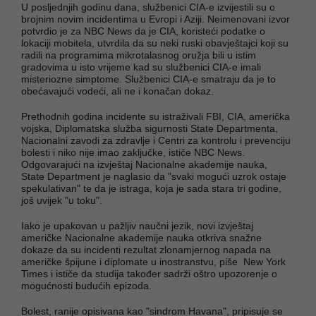
U posljednjih godinu dana, službenici CIA-e izvijestili su o
brojnim novim incidentima u Evropi i Aziji. Neimenovani izvor
potvrdio je za NBC News da je CIA, koristeći podatke o
lokaciji mobitela, utvrdila da su neki ruski obavještajci koji su
radili na programima mikrotalasnog oružja bili u istim
gradovima u isto vrijeme kad su službenici CIA-e imali
misteriozne simptome. Službenici CIA-e smatraju da je to
obećavajući vodeći, ali ne i konačan dokaz.
Prethodnih godina incidente su istraživali FBI, CIA, američka
vojska, Diplomatska služba sigurnosti State Departmenta,
Nacionalni zavodi za zdravlje i Centri za kontrolu i prevenciju
bolesti i niko nije imao zaključke, ističe NBC News.
Odgovarajući na izvještaj Nacionalne akademije nauka,
State Department je naglasio da "svaki mogući uzrok ostaje
spekulativan" te da je istraga, koja je sada stara tri godine,
još uvijek "u toku".
Iako je upakovan u pažljiv naučni jezik, novi izvještaj
američke Nacionalne akademije nauka otkriva snažne
dokaze da su incidenti rezultat zlonamjernog napada na
američke špijune i diplomate u inostranstvu, piše New York
Times i ističe da studija također sadrži oštro upozorenje o
mogućnosti budućih epizoda.
Bolest, ranije opisivana kao "sindrom Havana", pripisuje se