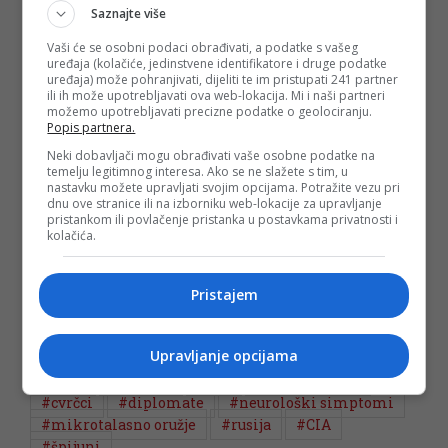
upozorenje o mogućnosti budućih epizoda i sposobnosti
Saznajte više
američke vlade da ih otkrije ili da odgovori. Činjenica da su
američki vladini službenici izvijestili o nevoljama ne samo na
Vaši će se osobni podaci obrađivati, a podatke s vašeg
Kubi i u Kini već i u Rusiji i drugim zemljama, postavlja
uređaja (kolačiće, jedinstvene identifikatore i druge podatke
pitanja koliko bi incidenti mogli biti široko rasprostranjeni,
uređaja) može pohranjivati, dijeliti te im pristupati 241 partner
ukazuje njujorški list.
ili ih može upotrebljavati ova web-lokacija. Mi i naši partneri
možemo upotrebljavati precizne podatke o geolociranju.
Popis partnera.
(FENA/md)
Neki dobavljači mogu obrađivati vaše osobne podatke na
temelju legitimnog interesa. Ako se ne slažete s tim, u
nastavku možete upravljati svojim opcijama. Potražite vezu pri
PODIJELI NA
dnu ove stranice ili na izborniku web-lokacije za upravljanje
pristankom ili povlačenje pristanka u postavkama privatnosti i
kolačića.
Depo.ba
pratite putem društvenih mreža
Twitter
i
Facebook
Pristajem
Upravljanje opcijama
#kuba
#havana
#sad
#zvučni napad
#cvrčci
#diplomate
#neurološki simptomi
#mikrotalasno oružje
#rusija
#CIA
#špijuni