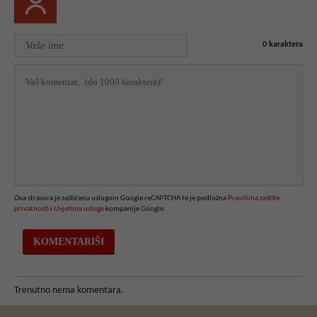
0
karaktera
Ova stranica je zaštićena uslugom Google reCAPTCHA te je podložna
Pravilima zaštite
privatnosti
i
Uvjetima usluge
kompanije Google.
Trenutno nema komentara.