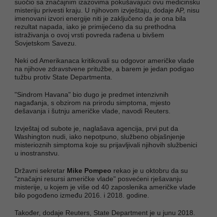
suočio sa značajnim izazovima pokušavajući ovu medicinsku
misteriju privesti kraju. U njihovom izvještaju, dodaje AP, nisu
imenovani izvori energije niti je zaključeno da je ona bila
rezultat napada, iako je primijećeno da su prethodna
istraživanja o ovoj vrsti povreda rađena u bivšem
Sovjetskom Savezu.
Neki od Amerikanaca kritikovali su odgovor američke vlade
na njihove zdravstvene pritužbe, a barem je jedan podigao
tužbu protiv State Departmenta.
"Sindrom Havana" bio dugo je predmet intenzivnih
nagađanja, s obzirom na prirodu simptoma, mjesto
dešavanja i šutnju američke vlade, navodi Reuters.
Izvještaj od subote je, naglašava agencija, prvi put da
Washington nudi, iako nepotpuno, službeno objašnjenje
misterioznih simptoma koje su prijavljivali njihovih službenici
u inostranstvu.
Državni sekretar
Mike Pompeo
rekao je u oktobru da su
"značajni resursi američke vlade" posvećeni rješavanju
misterije, u kojem je više od 40 zaposlenika američke vlade
bilo pogođeno između 2016. i 2018. godine.
Također, dodaje Reuters, State Department je u junu 2018.