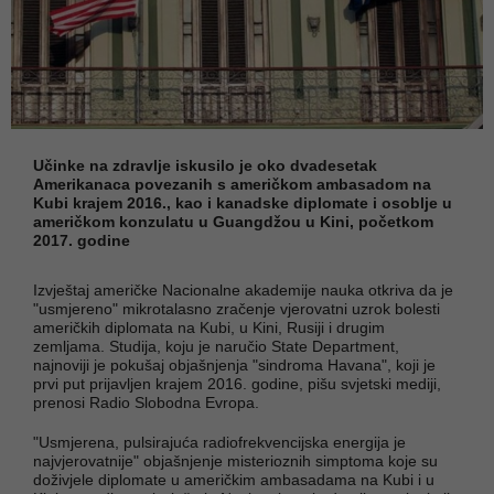
Učinke na zdravlje iskusilo je oko dvadesetak
Amerikanaca povezanih s američkom ambasadom na
Kubi krajem 2016., kao i kanadske diplomate i osoblje u
američkom konzulatu u Guangdžou u Kini, početkom
2017. godine
Izvještaj američke Nacionalne akademije nauka otkriva da je
"usmjereno" mikrotalasno zračenje vjerovatni uzrok bolesti
američkih diplomata na Kubi, u Kini, Rusiji i drugim
zemljama. Studija, koju je naručio State Department,
najnoviji je pokušaj objašnjenja "sindroma Havana", koji je
prvi put prijavljen krajem 2016. godine, pišu svjetski mediji,
prenosi Radio Slobodna Evropa.
"Usmjerena, pulsirajuća radiofrekvencijska energija je
najvjerovatnije" objašnjenje misterioznih simptoma koje su
doživjele diplomate u američkim ambasadama na Kubi i u