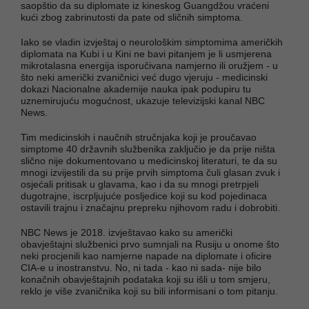
saopštio da su diplomate iz kineskog Guangdžou vraćeni
kući zbog zabrinutosti da pate od sličnih simptoma.
Iako se vladin izvještaj o neurološkim simptomima američkih
diplomata na Kubi i u Kini ne bavi pitanjem je li usmjerena
mikrotalasna energija isporučivana namjerno ili oružjem - u
što neki američki zvaničnici već dugo vjeruju - medicinski
dokazi Nacionalne akademije nauka ipak podupiru tu
uznemirujuću mogućnost, ukazuje televizijski kanal NBC
News.
Tim medicinskih i naučnih stručnjaka koji je proučavao
simptome 40 državnih službenika zaključio je da prije ništa
slično nije dokumentovano u medicinskoj literaturi, te da su
mnogi izvijestili da su prije prvih simptoma čuli glasan zvuk i
osjećali pritisak u glavama, kao i da su mnogi pretrpjeli
dugotrajne, iscrpljujuće posljedice koji su kod pojedinaca
ostavili trajnu i značajnu prepreku njihovom radu i dobrobiti.
NBC News je 2018. izvještavao kako su američki
obavještajni službenici prvo sumnjali na Rusiju u onome što
neki procjenili kao namjerne napade na diplomate i oficire
CIA-e u inostranstvu. No, ni tada - kao ni sada- nije bilo
konačnih obavještajnih podataka koji su išli u tom smjeru,
reklo je više zvaničnika koji su bili informisani o tom pitanju.