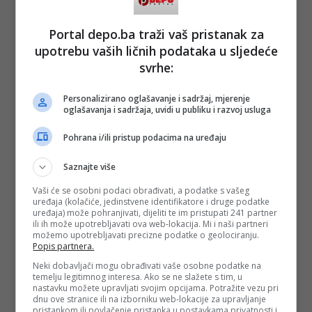
Portal depo.ba traži vaš pristanak za
upotrebu vaših ličnih podataka u sljedeće
svrhe:
Personalizirano oglašavanje i sadržaj, mjerenje
oglašavanja i sadržaja, uvidi u publiku i razvoj usluga
Pohrana i/ili pristup podacima na uređaju
Saznajte više
Vaši će se osobni podaci obrađivati, a podatke s vašeg
uređaja (kolačiće, jedinstvene identifikatore i druge podatke
uređaja) može pohranjivati, dijeliti te im pristupati 241 partner
ili ih može upotrebljavati ova web-lokacija. Mi i naši partneri
možemo upotrebljavati precizne podatke o geolociranju.
Popis partnera.
Neki dobavljači mogu obrađivati vaše osobne podatke na
temelju legitimnog interesa. Ako se ne slažete s tim, u
nastavku možete upravljati svojim opcijama. Potražite vezu pri
dnu ove stranice ili na izborniku web-lokacije za upravljanje
pristankom ili povlačenje pristanka u postavkama privatnosti i