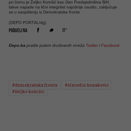
pri čemu je Željko Komšić kao član Predsjedništva BiH,
takve napade na lični integritet najoštrije osudio, zaključuje
se u saopštenju iz Demokratske fronte
(DEPO PORTAL/dg)
PODIJELI NA
Depo.ba
pratite putem društvenih mreža
Twitter
i
Facebook
#demokratska fronta
#elmedin konaković
#željko komšić