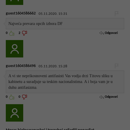
guest1604586662
05.11.2020. 15:31
Najveća prevara opcih izbora DF
Odgovori
0
2
guest1604586496
05.11.2020. 15:28
A vi ste neprikosnoveni antifasisti Vas vodja drzi Titovu sliku u
kabinetu a suradjuje sa teskim nacionalistima. A i boja vam je u
duhu antifasizma.
Odgovori
0
0