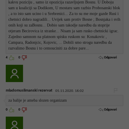
kakvu poziciju , samo iz opozicija razavljujem Bosnu. U Doboju
sam u koaliciji sa Dodikom, U mostaru sam razbio Probosanski blok
, a to isto sam ucino i u Srebrenici... Za to su me moje gazde Rusi i
chetnici dobro nagradili... Uvijek sam protiv Bosne ; Bosnjaka i svih
onih koji su zaBosnu... Dobio sam takodje naredbu da stoprije
otjeram Becirovica iz stranke... Nisam ja sam rusko chetnicki igrac.
Zajedno samnom na platnom spisku ruskom su: Konakovic ,
Campara, Radonjcic, Kojovic, ... Dobili smo strogu naredbu da
razvalimo Bosnu i to cemouciniti za dobre pare...
Odgovori
4
0
mladomuslimanski rezervat
05.11.2020. 16:02
za balije je ameba slozen organizam
Odgovori
0
0