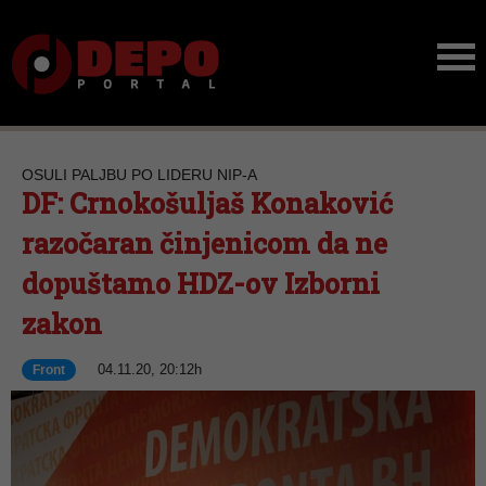
OSULI PALJBU PO LIDERU NIP-A
DF: Crnokošuljaš Konaković
razočaran činjenicom da ne
dopuštamo HDZ-ov Izborni
zakon
04.11.20, 20:12h
Front