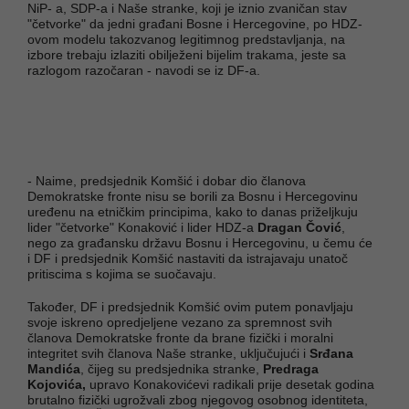
NiP- a, SDP-a i Naše stranke, koji je iznio zvaničan stav
"četvorke" da jedni građani Bosne i Hercegovine, po HDZ-
ovom modelu takozvanog legitimnog predstavljanja, na
izbore trebaju izlaziti obilježeni bijelim trakama, jeste sa
razlogom razočaran - navodi se iz DF-a.
- Naime, predsjednik Komšić i dobar dio članova
Demokratske fronte nisu se borili za Bosnu i Hercegovinu
uređenu na etničkim principima, kako to danas priželjkuju
lider "četvorke" Konaković i lider HDZ-a
Dragan Čović
,
nego za građansku državu Bosnu i Hercegovinu, u čemu će
i DF i predsjednik Komšić nastaviti da istrajavaju unatoč
pritiscima s kojima se suočavaju.
Također, DF i predsjednik Komšić ovim putem ponavljaju
svoje iskreno opredjeljene vezano za spremnost svih
članova Demokratske fronte da brane fizički i moralni
integritet svih članova Naše stranke, uključujući i
Srđana
Mandića
, čijeg su predsjednika stranke,
Predraga
Kojovića,
upravo Konakovićevi radikali prije desetak godina
brutalno fizički ugrožvali zbog njegovog osobnog identiteta,