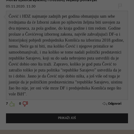
Moras bjelocarapaskoj i trozuboj seljadiji ponavljat
05.11.2020. 11:30
Čović i HDZ najmanje zadnjih pet godina obmanjuju sam sebe
tvrdnjama da će Izborni zakon po njihovim željma biti usvojen za
dva mjeseca, za pola godine, do kraja godine i tim redom. Godine
prolaze a Čovićevog izbornog zakona, najviše zahvaljujući DF-u i
historijskoj pobjedi predsjednika Komšića na izborima 2018.godine,
nema. Neće ga ni biti, ma koliko Čović i njegove pristalice se
samoobmanjivali, i ma koliko se tome nadali politički predstavnici
republike Sarajevo, koji su do sada nebrojeno puta ustvrdili da je
Čović dobio ono šta traži. Zapravo, koliko je god puta Čović to
zatražio toliko je puta politika “republike Sarajevo” ustvrdila da je
to i dobio. Jasno je da Čović nije dobio ništa, a još više od toga je
jasnije da je političkim predstavnicima “republike Sarajevo, uistinu
žao što nije, jer oni više mrze DF i predsjednika Komšića nego što
vole BiH”.
Odgovori
7
0
PRIKAŽI JOŠ