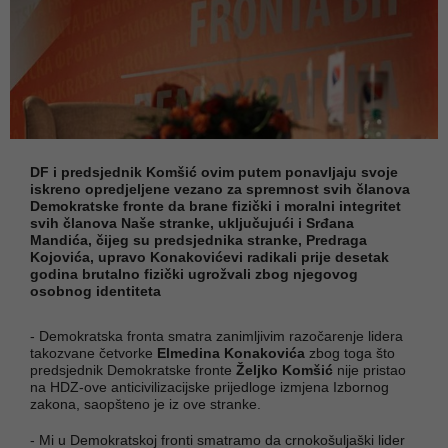
DF i predsjednik Komšić ovim putem ponavljaju svoje
iskreno opredjeljene vezano za spremnost svih članova
Demokratske fronte da brane fizički i moralni integritet
svih članova Naše stranke, uključujući i Srđana
Mandića, čijeg su predsjednika stranke, Predraga
Kojovića, upravo Konakovićevi radikali prije desetak
godina brutalno fizički ugrožvali zbog njegovog
osobnog identiteta
- Demokratska fronta smatra zanimljivim razočarenje lidera
takozvane četvorke
Elmedina Konakovića
zbog toga što
predsjednik Demokratske fronte
Željko Komšić
nije pristao
na HDZ-ove anticivilizacijske prijedloge izmjena Izbornog
zakona, saopšteno je iz ove stranke.
- Mi u Demokratskoj fronti smatramo da crnokošuljaški lider