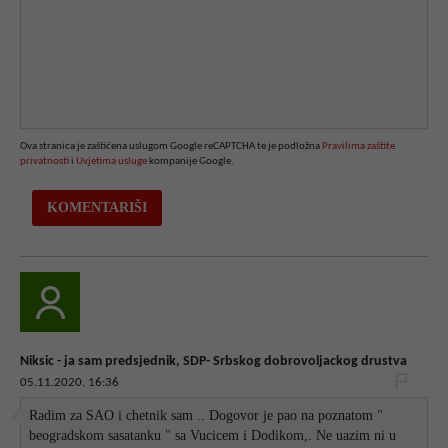
Ova stranica je zaštićena uslugom Google reCAPTCHA te je podložna
Pravilima zaštite
privatnosti
i
Uvjetima usluge
kompanije Google.
Niksic - ja sam predsjednik, SDP- Srbskog dobrovoljackog drustva
05.11.2020. 16:36
Radim za SAO i chetnik sam .. Dogovor je pao na poznatom "
beogradskom sasatanku " sa Vucicem i Dodikom,. Ne uazim ni u