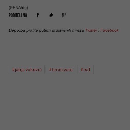
(FENA/dg)
PODIJELI NA
Depo.ba
pratite putem društvenih mreža
Twitter
i
Facebook
#jahja vuković
#terorizam
#isil