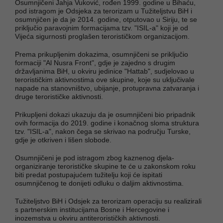
Osumnjičeni Jahja Vuković, rođen 1999. godine u Bihaću,
pod istragom je Odsjeka za terorizam u Tužiteljstvu BiH i
osumnjičen je da je 2014. godine, otputovao u Siriju, te se
priključio paravojnim formacijama tzv. "ISIL-a" koji je od
Vijeća sigurnosti proglašen terorističkom organizacijom.
Prema prikupljenim dokazima, osumnjičeni se priključio
formaciji "Al Nusra Front", gdje je zajedno s drugim
državljanima BiH, u okviru jedinice "Hattab", sudjelovao u
terorističkim aktivnostima ove skupine, koje su uključivale
napade na stanovništvo, ubijanje, protupravna zatvaranja i
druge terorističke aktivnosti.
Prikupljeni dokazi ukazuju da je osumnjičeni bio pripadnik
ovih formacija do 2019. godine i konačnog sloma struktura
tzv. "ISIL-a", nakon čega se skrivao na području Turske,
gdje je otkriven i lišen slobode.
Osumnjičeni je pod istragom zbog kaznenog djela-
organiziranje terorističke skupine te će u zakonskom roku
biti predat postupajućem tužitelju koji će ispitati
osumnjičenog te donijeti odluku o daljim aktivnostima.
Tužiteljstvo BiH i Odsjek za terorizam operaciju su realizirali
s partnerskim institucijama Bosne i Hercegovine i
inozemstva u okviru antiterorističkih aktivnosti.