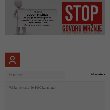
0
karaktera