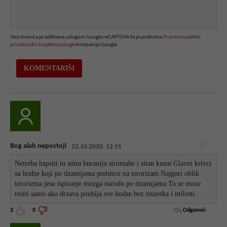
Ova stranica je zaštićena uslugom Google reCAPTCHA te je podložna
Pravilima zaštite
privatnosti
i
Uvjetima usluge
kompanije Google.
Bog alah nepostoji
23.10.2020. 12:15
Netreba hapsiti tu sitnu buraniju siromahe i sitan kusur.Glavni krivci
su hodze koji po dzamijama podsticu na terorizam.Najgori oblik
terorizma jesu ispiranje mozga narodu po dzamijama.To se moze
resiti samo ako drzava poubija sve hodze bez izuzetka i milosti.
Odgovori
2
0