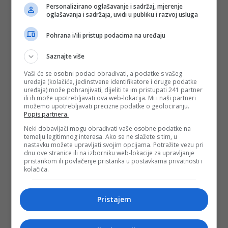
Personalizirano oglašavanje i sadržaj, mjerenje
oglašavanja i sadržaja, uvidi u publiku i razvoj usluga
Pohrana i/ili pristup podacima na uređaju
Saznajte više
Vaši će se osobni podaci obrađivati, a podatke s vašeg
uređaja (kolačiće, jedinstvene identifikatore i druge podatke
uređaja) može pohranjivati, dijeliti te im pristupati 241 partner
ili ih može upotrebljavati ova web-lokacija. Mi i naši partneri
možemo upotrebljavati precizne podatke o geolociranju.
Popis partnera.
Neki dobavljači mogu obrađivati vaše osobne podatke na
temelju legitimnog interesa. Ako se ne slažete s tim, u
nastavku možete upravljati svojim opcijama. Potražite vezu pri
dnu ove stranice ili na izborniku web-lokacije za upravljanje
pristankom ili povlačenje pristanka u postavkama privatnosti i
kolačića.
Pristajem