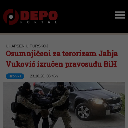
UHAPŠEN U TURSKOJ
Osumnjičeni za terorizam Jahja
Vuković izručen pravosuđu BiH
23.10.20, 08:46h
Hronika