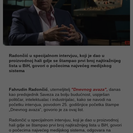
Radončić u specijalnom intervjuu, koji je dao u
proizvodnoj hali gdje se štampao prvi broj najtiražnijeg
lista u BiH, govori o počecima najvećeg medijskog
sistema
Fahrudin Radončić
, utemeljitelj
"Dnevnog avaza",
danas
kao predsjednik Saveza za bolju budućnost, uspješan
političar, intelektualac i industrijalac, kako se navodi na
početku intervjua, povodom 25. godišnjice početka štampe
„Dnevnog avaza“, govorio je za ovaj list.
Radončić u specijalnom intervjuu, koji je dao u proizvodnoj
hali gdje se štampao prvi broj najtiražnijeg lista u BiH, govori
o počecima najvećeg medijskog sistema, odgovara na