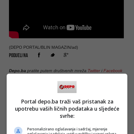
(DEPO PORTAL/BLIN MAGAZIN/ad)
PODIJELI NA
Depo.ba
pratite putem društvenih mreža
Twitter
i
Facebook
Portal depo.ba traži vaš pristanak za
upotrebu vaših ličnih podataka u sljedeće
#fahrudin radončić
#dnevni avaz
#bošnjački
svrhe:
avaz
#novina
#rat
#alija izetbegović
#projekt
#medij
#bošnjaci
#muslimani
Personalizirano oglašavanje i sadržaj, mjerenje
#informisanje
oglašavanja i sadržaja, uvidi u publiku i razvoj usluga