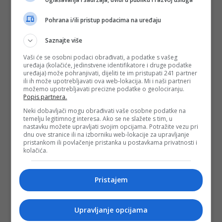
Pohrana i/ili pristup podacima na uređaju
Saznajte više
Vaši će se osobni podaci obrađivati, a podatke s vašeg
uređaja (kolačiće, jedinstvene identifikatore i druge podatke
uređaja) može pohranjivati, dijeliti te im pristupati 241 partner
ili ih može upotrebljavati ova web-lokacija. Mi i naši partneri
možemo upotrebljavati precizne podatke o geolociranju.
Popis partnera.
Neki dobavljači mogu obrađivati vaše osobne podatke na
temelju legitimnog interesa. Ako se ne slažete s tim, u
nastavku možete upravljati svojim opcijama. Potražite vezu pri
dnu ove stranice ili na izborniku web-lokacije za upravljanje
pristankom ili povlačenje pristanka u postavkama privatnosti i
kolačića.
Pristajem
Upravljanje opcijama