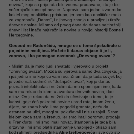
novina", koje su prije rata bile veoma prodavane, i to je bio
večernjački koncept novine. Napravio sam jedan izvanredan
koktel mog analitičkog pristupa, jer sam kao analitičar radio
za zagrebački „Danas“, i njihovog znanja u pravljenju tiraža
dnevne novine. Mi smo od prvog dana do danas najtiražniji
dnevni list i inače najtiražnije novine u novijoj historiji Bosne i
Hercegovine.
Gospodine Radončiću, mnogo se o tome špekuliralo u
pojedinim medijima. Možete li danas objasniti je li,
zapravo, i ko pomogao nastanak „Dnevnog avaza“?
- Mislim da je malo ljudi shvatalo i vjerovalo u projekt
"Dnevnog avaza". Možda su vjerovala samo dva čovjeka, ja
i još jedno ime koje ću vam reći. Znam da je tada čovjek koji
je vodio naš sedmičnik "Bošnjački avaz", koji je danas
poznati intelektualac i ne želim da mu spominjem ime, kada
sam mu rekao da idem u avanturu dnevnih novina, dao
otkaz. On je rekao da ne želi da učestvuje u tome, to je
ludost, gdje ćeš pokretati novine usred rata, imam ženu,
dijete, ne znam hoće li me pogoditi granata, neću da
ostanem na ulici, mnogi su pokušavali i nisu uspjeli. S tom
idejom kada sam ja krenuo, jer smo imali ogromnu prodaju
u Frankfurtu i mi smo imali novac, štamparija je tada bila
državna i mi smo platili štampanje unaprijed - otišao sam
kod rahmetli predsjednika
Alije Izetbegovića
i sve ovo što