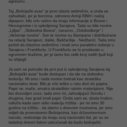
agresoru.
Taj „Bošnjački avaz“ je prvo izlazio sedmično, a onda se
zahuktalo, jer je borcima, odnosno Armiji RBiH i našoj
dijaspori, bilo vrlo važno da imaju informacije iz Bosne i
Hercegovine i iz opkoljenog Sarajeva. Tada su bile novine
„Ljiljan“, „Slobodna Bosna“, naravno, „Oslobođenje“ i
„Večernje novine“. Sve te novine su štampane i distribuirane
na relaciji Sarajevo, dakle, Baščaršija - Nedžarići. Tada smo
počeli da izlazimo sedmično i imali smo paralelno izdanje u
Sarajevu i Frankfurtu. U Frankfurtu se to prodavalo u
ogromnim tiražima, jer je tamo bio velik broj naših ljudi koji
su izbjegli.
Ja sam se potrudio da prvi put iz opkoljenog Sarajeva taj
„Bošnjački avaz“ bude dostupan i da ide na slobodnu
teritoriju. Mi smo i tada novine tretirali kao stratešku
nacionalnu stvar. Bilo je vrlo teško u ratu doći do papira.
Papir se, inače, smatra strateškim ratnim materijalom. Nije
bio dozvoljen uvoz, tada smo mi, zahvaljujući Sorošu i
drugima, kao grad imali papir. Onda sam se, dosta hrabro,
odlučio kada sam vidio reakciju tržišta - jer mi smo 30
godina na tržištu - da idemo s dnevnim novinama, jer smo
vidjeli da prvenstveno Bošnjacima, kao državotvornom
narodu, nedostaje da imaju svoj nacionalni list, jer su se
tadašnji dnevni listovi ustručavali da budu bošnjački.