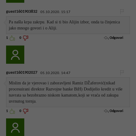
guest1601903832
05.10.2020. 15:17
Pa našla krpa zakrpu. Kad si ti bio Alijin izbor, onda ta činjenica
jako mnogo govori i o Aliji.
Odgovori
1
0
guest1601902027
05.10.2020. 14:47
Mislim da je vjerovao i zaboravljeni Ramiz DŽaferović(nikad
procesuirani direktor Razvojne banke BiH) Dodijelio kredit u više
navrata sa bezobrazno niskom kamatom,koji se vraća od zakupa
uvrnutog tornja.
Odgovori
1
0