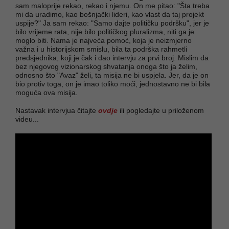
sam maloprije rekao, rekao i njemu. On me pitao: "Šta treba
mi da uradimo, kao bošnjački lideri, kao vlast da taj projekt
uspije?" Ja sam rekao: "Samo dajte političku podršku", jer je
bilo vrijeme rata, nije bilo političkog pluralizma, niti ga je
moglo biti. Nama je najveća pomoć, koja je neizmjerno
važna i u historijskom smislu, bila ta podrška rahmetli
predsjednika, koji je čak i dao intervju za prvi broj. Mislim da
bez njegovog vizionarskog shvatanja onoga što ja želim,
odnosno što "Avaz" želi, ta misija ne bi uspjela. Jer, da je on
bio protiv toga, on je imao toliko moći, jednostavno ne bi bila
moguća ova misija.
Nastavak intervjua čitajte
ovdje
ili pogledajte u priloženom
videu...