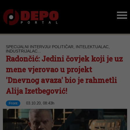
SPECIJALNI INTERVJU/ POLITIČAR, INTELEKTUALAC,
INDUSTRIJALAC...
Radončić: Jedini čovjek koji je uz
mene vjerovao u projekt
'Dnevnog avaza' bio je rahmetli
Alija Izetbegović!
03.10.20, 08:43h
Front