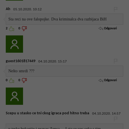
Ah
05.10.2020. 10:12
Sta reci na ove falopojke. Dva kriminalca dva razbijaca BiH
Odgovori
2
0
guest1601817449
04.10.2020. 15:17
Nešto smrdi ???
Odgovori
0
0
Scepu u stasko ce tni ckog igraca pod hitno treba
04.10.2020. 14:57
u teske bukagije i pravac Zenca.... I sta se vec ceka s tim..