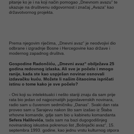
pitanje ko je i na koji način pomogao „Dnevnom avazu“ te
ukazuje na društvenu odgovornost i značaj „Avaza“ kao
državotvornog projekta.
Prema njegovim riječima, „Dnevni avaz“ je neodvojivi dio
odbrane i izgradnje Bosne i Hercegovine kao države i
modernog zapadnog društva.
Gospodine Radončiću, „Dnevni avaz“ obilježava 25
godina redovnog izlaska. Ali sve je počelo i mnogo
ranije, kada ste kao uspješan novinar osnovali
izdavačku kuću. Možete li našim čitaocima ispričati
istinu o tome kako je sve počelo?
- Oni koji su intelektualci i nešto stariji znaju da sam prije
rata bio jedan od najpoznatijih jugoslavenskih novinara,
radio sam u čuvenom sedmičniku „Danas“. Svaki dan rata
proveo sam u Sarajevu nakon što sam izašao iz Štaba
vrhovne komande, gdje sam bio u kabinetu komandanta
Sefera Halilovića
, tada sam na bazi dugogodišnjeg
novinarskog iskustva pokrenuo list „Bošnjački avaz“, 15.
septembra 1993. godine, kao jednu vrstu kulturnog otpora