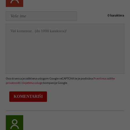
0
karaktera
Ova stranica je zaštićena uslugom Google reCAPTCHA te je podložna
Pravilima zaštite
privatnosti
i
Uvjetima usluge
kompanije Google.