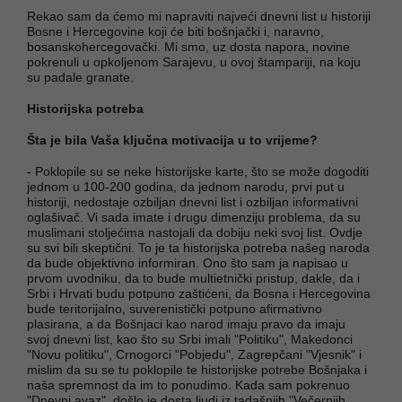
Rekao sam da ćemo mi napraviti najveći dnevni list u historiji
Bosne i Hercegovine koji će biti bošnjački i, naravno,
bosanskohercegovački. Mi smo, uz dosta napora, novine
pokrenuli u opkoljenom Sarajevu, u ovoj štampariji, na koju
su padale granate.
Historijska potreba
Šta je bila Vaša ključna motivacija u to vrijeme?
- Poklopile su se neke historijske karte, što se može dogoditi
jednom u 100-200 godina, da jednom narodu, prvi put u
historiji, nedostaje ozbiljan dnevni list i ozbiljan informativni
oglašivač. Vi sada imate i drugu dimenziju problema, da su
muslimani stoljećima nastojali da dobiju neki svoj list. Ovdje
su svi bili skeptični. To je ta historijska potreba našeg naroda
da bude objektivno informiran. Ono što sam ja napisao u
prvom uvodniku, da to bude multietnički pristup, dakle, da i
Srbi i Hrvati budu potpuno zaštićeni, da Bosna i Hercegovina
bude teritorijalno, suverenistički potpuno afirmativno
plasirana, a da Bošnjaci kao narod imaju pravo da imaju
svoj dnevni list, kao što su Srbi imali "Politiku", Makedonci
"Novu politiku", Crnogorci "Pobjedu", Zagrepčani "Vjesnik" i
mislim da su se tu poklopile te historijske potrebe Bošnjaka i
naša spremnost da im to ponudimo. Kada sam pokrenuo
"Dnevni avaz", došlo je dosta ljudi iz tadašnjih "Večernjih