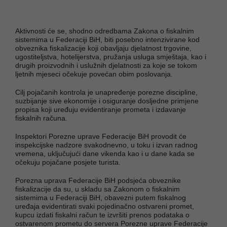
Aktivnosti će se, shodno odredbama Zakona o fiskalnim
sistemima u Federaciji BiH, biti posebno intenzivirane kod
obveznika fiskalizacije koji obavljaju djelatnost trgovine,
ugostiteljstva, hotelijerstva, pružanja usluga smještaja, kao i
drugih proizvodnih i uslužnih djelatnosti za koje se tokom
ljetnih mjeseci očekuje povećan obim poslovanja.
Cilj pojačanih kontrola je unapređenje porezne discipline,
suzbijanje sive ekonomije i osiguranje dosljedne primjene
propisa koji uređuju evidentiranje prometa i izdavanje
fiskalnih računa.
Inspektori Porezne uprave Federacije BiH provodit će
inspekcijske nadzore svakodnevno, u toku i izvan radnog
vremena, uključujući dane vikenda kao i u dane kada se
očekuju pojačane posjete turista.
Porezna uprava Federacije BiH podsjeća obveznike
fiskalizacije da su, u skladu sa Zakonom o fiskalnim
sistemima u Federaciji BiH, obavezni putem fiskalnog
uređaja evidentirati svaki pojedinačno ostvareni promet,
kupcu izdati fiskalni račun te izvršiti prenos podataka o
ostvarenom prometu do servera Porezne uprave Federacije