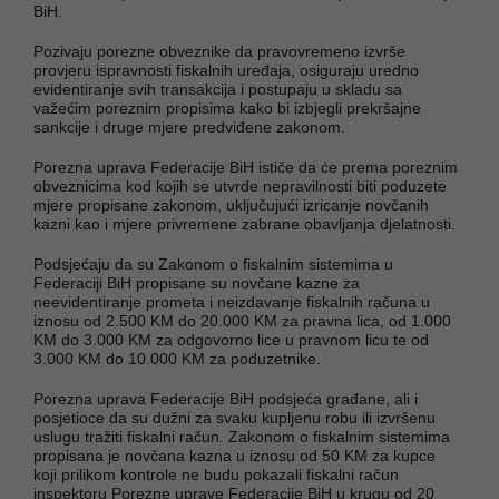
BiH.
Pozivaju porezne obveznike da pravovremeno izvrše
provjeru ispravnosti fiskalnih uređaja, osiguraju uredno
evidentiranje svih transakcija i postupaju u skladu sa
važećim poreznim propisima kako bi izbjegli prekršajne
sankcije i druge mjere predviđene zakonom.
Porezna uprava Federacije BiH ističe da će prema poreznim
obveznicima kod kojih se utvrde nepravilnosti biti poduzete
mjere propisane zakonom, uključujući izricanje novčanih
kazni kao i mjere privremene zabrane obavljanja djelatnosti.
Podsjećaju da su Zakonom o fiskalnim sistemima u
Federaciji BiH propisane su novčane kazne za
neevidentiranje prometa i neizdavanje fiskalnih računa u
iznosu od 2.500 KM do 20.000 KM za pravna lica, od 1.000
KM do 3.000 KM za odgovorno lice u pravnom licu te od
3.000 KM do 10.000 KM za poduzetnike.
Porezna uprava Federacije BiH podsjeća građane, ali i
posjetioce da su dužni za svaku kupljenu robu ili izvršenu
uslugu tražiti fiskalni račun. Zakonom o fiskalnim sistemima
propisana je novčana kazna u iznosu od 50 KM za kupce
koji prilikom kontrole ne budu pokazali fiskalni račun
inspektoru Porezne uprave Federacije BiH u krugu od 20