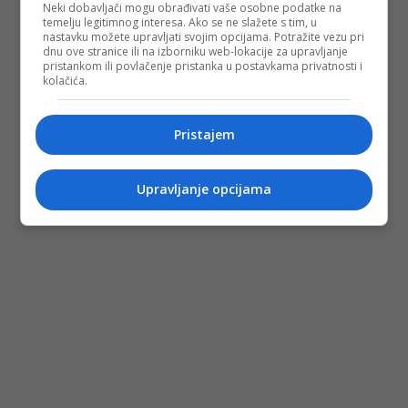
Neki dobavljači mogu obrađivati vaše osobne podatke na
temelju legitimnog interesa. Ako se ne slažete s tim, u
nastavku možete upravljati svojim opcijama. Potražite vezu pri
dnu ove stranice ili na izborniku web-lokacije za upravljanje
pristankom ili povlačenje pristanka u postavkama privatnosti i
kolačića.
Pristajem
Upravljanje opcijama