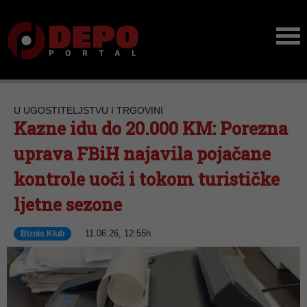
U UGOSTITELJSTVU I TRGOVINI
Kazne idu do 20.000 KM: Porezna
uprava FBiH najavila pojačane
kontrole uoči i tokom turističke
ljetne sezone
11.06.26, 12:55h
Biznis Klub