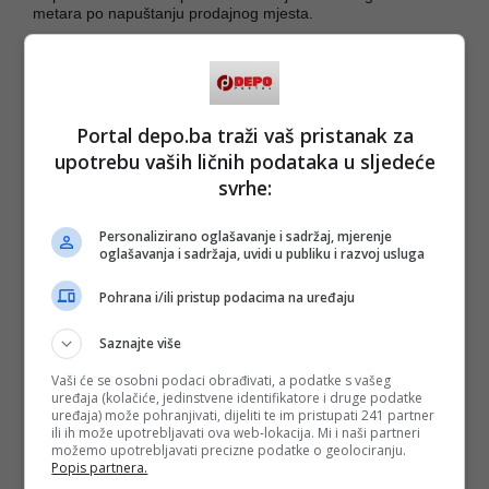
metara po napuštanju prodajnog mjesta.
Neizdavanjem fiskalnog računa i neevidentiranjem prometa
povećava se siva ekonomija, smanjuje se naplata javnih
prihoda i nanosi se šteta budžetu iz kojeg se finansiraju
penzije, invalidnine, zdravstvo, školstvo, policija, vojska,
pravosuđe, itd. Porezna uprava Federacije Bosne i
Portal depo.ba traži vaš pristanak za
Hercegovine
upotrebu vaših ličnih podataka u sljedeće
svrhe:
Sve slučajeve neizdavanja fiskalnih računa građani mogu
prijaviti putem: e-maila:
sivaekonomija@fpu.gov.ba
i
primjedbe@fpu.gov.ba
, SMS poruke na broj: 061 724 610,
Personalizirano oglašavanje i sadržaj, mjerenje
besplatnog poziva na broj: 080 020 333, i pošte na adresu
oglašavanja i sadržaja, uvidi u publiku i razvoj usluga
Husrefa Redžića 4, Sarajevo, uz naznaku „Nepravilnosti“.
Pohrana i/ili pristup podacima na uređaju
(FENA/dg)
PODIJELI NA
Saznajte više
Vaši će se osobni podaci obrađivati, a podatke s vašeg
Depo.ba
pratite putem društvenih mreža
Twitter
i
Facebook
uređaja (kolačiće, jedinstvene identifikatore i druge podatke
uređaja) može pohranjivati, dijeliti te im pristupati 241 partner
ili ih može upotrebljavati ova web-lokacija. Mi i naši partneri
možemo upotrebljavati precizne podatke o geolociranju.
Popis partnera.