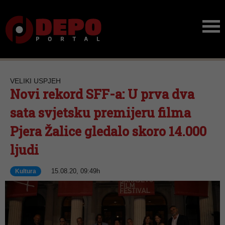
VELIKI USPJEH
Novi rekord SFF-a: U prva dva
sata svjetsku premijeru filma
Pjera Žalice gledalo skoro 14.000
ljudi
15.08.20, 09:49h
Kultura