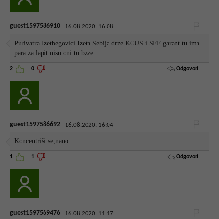
guest1597586910
16.08.2020. 16:08
Purivatra Izetbegovici Izeta Sebija drze KCUS i SFF garant tu ima
para za lapit nisu oni tu bzze
Odgovori
2
0
guest1597586692
16.08.2020. 16:04
Koncentriši se,nano
Odgovori
1
1
guest1597569476
16.08.2020. 11:17