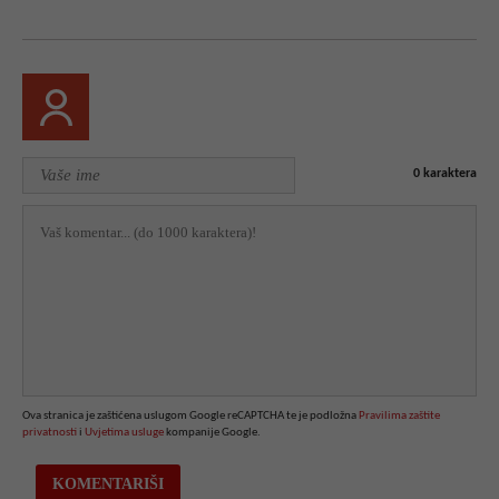
0
karaktera
Ova stranica je zaštićena uslugom Google reCAPTCHA te je podložna
Pravilima zaštite
privatnosti
i
Uvjetima usluge
kompanije Google.