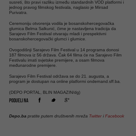
susreti, što pravi razliku između standardnih VOD platformi i
jednog pravog filmskog festivala, naglasio je Mirsad
Purivatra.
Ceremoniju otvorenja vodila je bosanskohercegovačka
glumica Belma Salkunić, čime je nastavljena tradicija da
Sarajevo Film Festival otvaraju mladi i prespektivni
bosanskohercegovački glumci i glumice.
Ovogodišnji Sarajevo Film Festival u 14 programa donosi
187 filmova iz 56 država. Čak 64 filma će na Sarajevo Film
Festivalu imati svjetske premijere, a osam filmova
međunarodne premijere.
Sarajevo Film Festival održava se do 21. augusta, a
program je dostupan na online platformi ondemand.sff.ba.
(DEPO PORTAL, BLIN MAGAZIN/dg)
PODIJELI NA
Depo.ba
pratite putem društvenih mreža
Twitter
i
Facebook