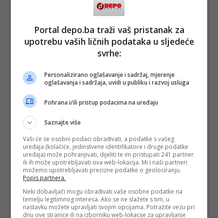
Portal depo.ba traži vaš pristanak za
upotrebu vaših ličnih podataka u sljedeće
svrhe:
Personalizirano oglašavanje i sadržaj, mjerenje
oglašavanja i sadržaja, uvidi u publiku i razvoj usluga
Pohrana i/ili pristup podacima na uređaju
Saznajte više
Vaši će se osobni podaci obrađivati, a podatke s vašeg
uređaja (kolačiće, jedinstvene identifikatore i druge podatke
uređaja) može pohranjivati, dijeliti te im pristupati 241 partner
ili ih može upotrebljavati ova web-lokacija. Mi i naši partneri
možemo upotrebljavati precizne podatke o geolociranju.
Popis partnera.
Neki dobavljači mogu obrađivati vaše osobne podatke na
temelju legitimnog interesa. Ako se ne slažete s tim, u
nastavku možete upravljati svojim opcijama. Potražite vezu pri
dnu ove stranice ili na izborniku web-lokacije za upravljanje