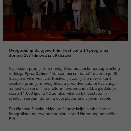
Ovogodišnji Sarajevo Film Festival u 14 programa
donosi 187 filmova iz 56 država
Svjetskom premijerom novog filma bosanskohercegovačkog
reditelja
Pjera Žalice
, "Koncentriši se, baba", otvoren je 26.
Sarajevo Film Festival. Festival je zabilježio novi rekord:
svjetsku premijeru ovog filma u prva dva sata prikazivanja
na festivalskoj online platformi ondemand.sff.ba gledalo je
skoro 14.000 ljudi u 42 zemlje. Film će biti dostupan i
sljedećih sedam dana na ovoj platformi u cijelom svijetu.
Dio članova filmske ekipe, uoči projekcije, simbolično se
fotografisao na crvenom tepihu ispred Narodnog pozorišta
BiH.