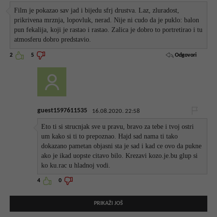
Film je pokazao sav jad i bijedu sfrj drustva. Laz, zluradost,
prikrivena mrznja, lopovluk, nerad. Nije ni cudo da je puklo: balon
pun fekalija, koji je rastao i rastao. Zalica je dobro to portretirao i tu
atmosferu dobro predstavio.
Odgovori
2
5
guest1597611535
16.08.2020. 22:58
Eto ti si strucnjak sve u pravu, bravo za tebe i tvoj ostri
um kako si ti to prepoznao. Hajd sad nama ti tako
dokazano pametan objasni sta je sad i kad ce ovo da pukne
ako je ikad uopste citavo bilo. Krezavi kozo.je.bu glup si
ko ku.rac u hladnoj vodi.
4
0
PRIKAŽI JOŠ