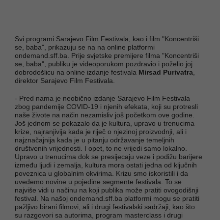
Svi programi Sarajevo Film Festivala, kao i film "Koncentriši
se, baba", prikazuju se na na online platformi
ondemand.sff.ba. Prije svjetske premijere filma "Koncentriši
se, baba", publiku je videoporukom pozdravio i poželio joj
dobrodošlicu na online izdanje festivala
Mirsad Purivatra
,
direktor Sarajevo Film Festivala.
- Pred nama je neobično izdanje Sarajevo Film Festivala
zbog pandemije COVID-19 i njenih efekata, koji su protresli
naše živote na način nezamisliv još početkom ove godine.
Još jednom se pokazalo da je kultura, upravo u trenucima
krize, najranjivija kada je riječ o njezinoj proizvodnji, ali i
najznačajnija kada je u pitanju održavanje temeljnih
društvenih vrijednosti. I opet, to ne vrijedi samo lokalno.
Upravo u trenucima dok se presijecaju veze i podižu barijere
između ljudi i zemalja, kultura mora ostati jedna od ključnih
poveznica u globalnim okvirima. Krizu smo iskoristili i da
uvedemo novine u pojedine segmente festivala. To se
najviše vidi u načinu na koji publika može pratiti ovogodišnji
festival. Na našoj ondemand.sff.ba platformi mogu se pratiti
pažljivo birani filmovi, ali i drugi festivalski sadržaji, kao što
su razgovori sa autorima, program masterclass i drugi