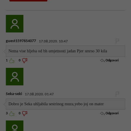
guest1597654077
17.08.2020. 10:47
Nema vise hljeba od bh umjetnosti jadan Pjer smrso 30 kila
Odgovori
1
0
Seka-seki
17.08.2020. 01:47
Dobro je Seka uhljabila sestrinog muza,yebo joj on mater
Odgovori
3
0