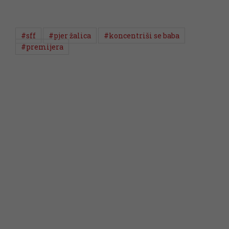
#sff
#pjer žalica
#koncentriši se baba
#premijera