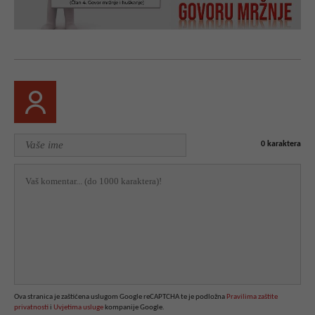
0
karaktera
Ova stranica je zaštićena uslugom Google reCAPTCHA te je podložna
Pravilima zaštite
privatnosti
i
Uvjetima usluge
kompanije Google.