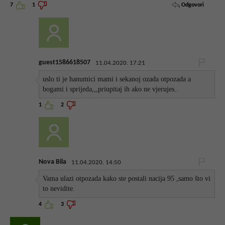
Odgovori
7
1
guest1586618507
11.04.2020. 17:21
uslo ti je hanumici mami i sekanoj ozada otpozada a
bogami i sprijeda,,,priupitaj ih ako ne vjerujes..
1
2
Nova Bila
11.04.2020. 14:50
Vama ulazi otpozada kako ste postali nacija 95 ,samo što vi
to nevidite.
4
3