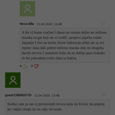
Nova Bila
11.04.2020. 14:48
A šta vI kome vračate I danas ste rusima dužni sto miliona
maraka za gas koji ste vi trošili ,sarajevo pljačka ostale
županije I živi na teretu čitave federacije,sebiji ste za ovi
mjesec dana dali pedest miliona maraka dok ste drugima
davali mrvice I uostalom bolje da.ne dobiju pare,svakako
če bit pokradene,vreča zlata za bakira.
4
3
guest1586605735
11.04.2020. 13:48
Koliko sam ja cuo iz provjerenih izvora neda im Kvesic da potpisu
jer valjda cekaju da im udje od ozada