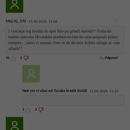
Moj IQ_170
11.04.2020. 11:06
I vraćanje tog kredita bi opet bilo po grbači naroda!? Treba da
budete zahvalni Hrvatskim predstavnicima što nisu potpisali pismo
namjere.., samo vi nemate čime ni da shvatite koliku uslugu su vam
učinili!?
Odgovori
10
5
Nek ste vi vlasi od Turaka kredit dobili
11.04.2020. 11:14
.
3
3