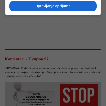
Upravljanje opcijama
Komentari - Ukupno 97
NAPOMENA
- Portal Depo.ba zadržava pravo da obriše neprimjereni dio ili cijeli
komentar bez najave i objašnjenja. Mišljenja iznešena u komentarima nisu stavovi
redakcije web portala Depo.ba!