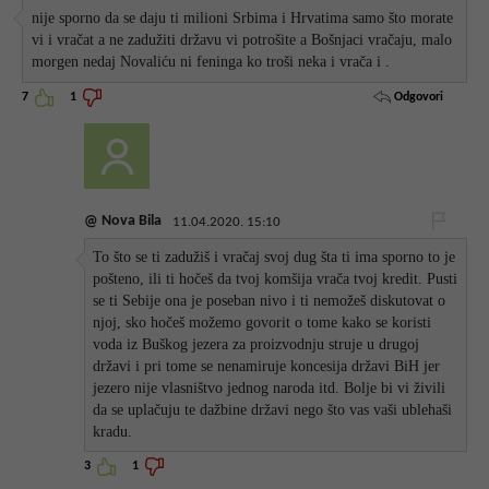
nije sporno da se daju ti milioni Srbima i Hrvatima samo što morate
vi i vračat a ne zadužiti državu vi potrošite a Bošnjaci vračaju, malo
morgen nedaj Novaliću ni feninga ko troši neka i vrača i .
Odgovori
7
1
@ Nova Bila
11.04.2020. 15:10
To što se ti zadužiš i vračaj svoj dug šta ti ima sporno to je
pošteno, ili ti hočeš da tvoj komšija vrača tvoj kredit. Pusti
se ti Sebije ona je poseban nivo i ti nemožeš diskutovat o
njoj, sko hočeš možemo govorit o tome kako se koristi
voda iz Buškog jezera za proizvodnju struje u drugoj
državi i pri tome se nenamiruje koncesija državi BiH jer
jezero nije vlasništvo jednog naroda itd. Bolje bi vi živili
da se uplačuju te dažbine državi nego što vas vaši ublehaši
kradu.
3
1