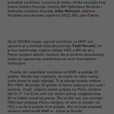
potrebnih sredstava, a prazna je ostala rubrika za potpis kraj
imena ministra finansija i trezora BiH Vjekoslava Bevande i
federalne ministrice finansija
Jelke Milićević
, kadrova
Hrvatske demokratske zajednice (HDZ) BiH, piše
Faktor
.
Da bi HDZBiH mogao ugroziti aranžman sa MMF-om,
upozorio je u četvrtak federalni premijer
Fadil Novalić.
On
je kao neprihvatljiv ocijenio zahtjev HDZ-a BiH da se u
Pismo namjere uključe i kantoni, što je protivno dosadašnjoj
praksi pri ugovaranju aranžmana sa ovom finansijskom
institucijom.
- Pravila oko raspodjele sredstava od MMF-a postoje 22
godine. Nikada nisu mijenjana. Ja uopće ne vidim razlog
zašto bismo ih sada mijenjali. To je pitanje između entiteta
RS i FBiH. Ali poslije 22 godine mi bismo sada prvi put uveli i
kantone. Znači, umjesto sedam potpisa na Pismu namjere
bilo bi 17. I to bi bio neki vrlo složen princip usaglašavanja.
Mi ne želimo uvesti taj princip. Što se tiče nas, kao premijer
FBiH sam potpisao Pismo namjere, mi smo to usvojili i na
HDZ-u je da to potpiše ili ne potpiše. Ako ne budu potpisali,
nećemo dobiti kredit MMF-a - kazao je Novalić.