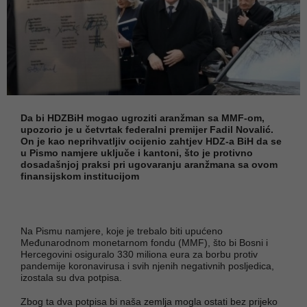
Da bi HDZBiH mogao ugroziti aranžman sa MMF-om,
upozorio je u četvrtak federalni premijer Fadil Novalić.
On je kao neprihvatljiv ocijenio zahtjev HDZ-a BiH da se
u Pismo namjere uključe i kantoni, što je protivno
dosadašnjoj praksi pri ugovaranju aranžmana sa ovom
finansijskom institucijom
Na Pismu namjere, koje je trebalo biti upućeno
Međunarodnom monetarnom fondu (MMF), što bi Bosni i
Hercegovini osiguralo 330 miliona eura za borbu protiv
pandemije koronavirusa i svih njenih negativnih posljedica,
izostala su dva potpisa.
Zbog ta dva potpisa bi naša zemlja mogla ostati bez prijeko