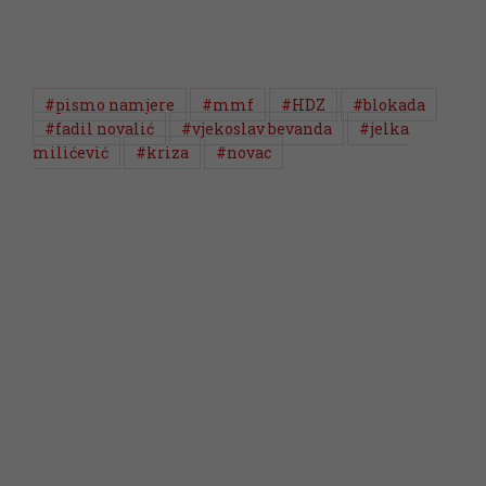
#pismo namjere
#mmf
#HDZ
#blokada
#fadil novalić
#vjekoslav bevanda
#jelka
milićević
#kriza
#novac