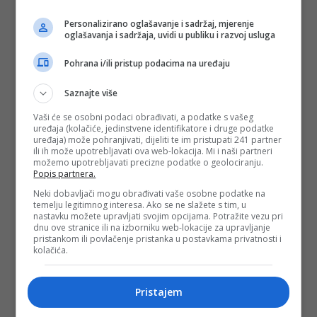
Personalizirano oglašavanje i sadržaj, mjerenje
oglašavanja i sadržaja, uvidi u publiku i razvoj usluga
Pohrana i/ili pristup podacima na uređaju
Saznajte više
Vaši će se osobni podaci obrađivati, a podatke s vašeg
uređaja (kolačiće, jedinstvene identifikatore i druge podatke
uređaja) može pohranjivati, dijeliti te im pristupati 241 partner
ili ih može upotrebljavati ova web-lokacija. Mi i naši partneri
možemo upotrebljavati precizne podatke o geolociranju.
Popis partnera.
Neki dobavljači mogu obrađivati vaše osobne podatke na
temelju legitimnog interesa. Ako se ne slažete s tim, u
nastavku možete upravljati svojim opcijama. Potražite vezu pri
dnu ove stranice ili na izborniku web-lokacije za upravljanje
pristankom ili povlačenje pristanka u postavkama privatnosti i
kolačića.
Pristajem