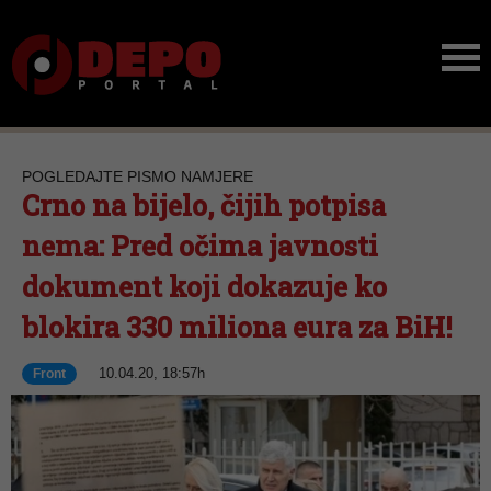
POGLEDAJTE PISMO NAMJERE
Crno na bijelo, čijih potpisa
nema: Pred očima javnosti
dokument koji dokazuje ko
blokira 330 miliona eura za BiH!
10.04.20, 18:57h
Front