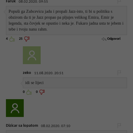
Faruk
08.02.2020. 09:55
Popuši ga Zubcevicu jadu i propali Jazz-isto, ti bi u politiku s
obzirom da ti je Jazz propao pa pljujes velikog Emira, Emir je
legenda, sta čovjek se opustio i neka je. Fukaro jadna usta te jebem i
tebe i tvoju nanu rahm.
Odgovori
4
25
zeko
11.08.2020. 20:51
idi se lijeci
0
0
Dizicar sa lopatom
08.02.2020. 07:10