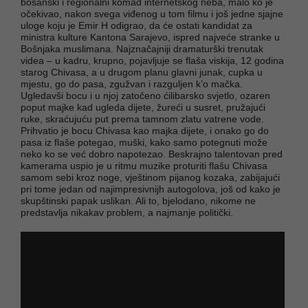
bosanski i regionalni komad internetskog neba, malo ko je
očekivao, nakon svega viđenog u tom filmu i još jedne sjajne
uloge koju je Emir H odigrao, da će ostati kandidat za
ministra kulture Kantona Sarajevo, ispred najveće stranke u
Bošnjaka muslimana. Najznačajniji dramaturški trenutak
videa – u kadru, krupno, pojavljuje se flaša viskija, 12 godina
starog Chivasa, a u drugom planu glavni junak, cupka u
mjestu, go do pasa, zgužvan i razguljen k’o mačka.
Ugledavši bocu i u njoj zatočeno ćilibarsko svjetlo, ozaren
poput majke kad ugleda dijete, žureći u susret, pružajući
ruke, skraćujuću put prema tamnom zlatu vatrene vode.
Prihvatio je bocu Chivasa kao majka dijete, i onako go do
pasa iz flaše potegao, muški, kako samo potegnuti može
neko ko se već dobro napotezao. Beskrajno talentovan pred
kamerama uspio je u ritmu muzike proturiti flašu Chivasa
samom sebi kroz noge, vještinom pijanog kozaka, zabijajući
pri tome jedan od najimpresivnijh autogolova, još od kako je
skupštinski papak uslikan. Ali to, bjelodano, nikome ne
predstavlja nikakav problem, a najmanje politički.