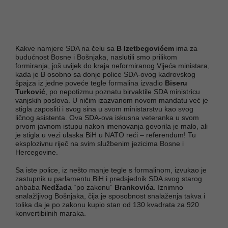
Kakve namjere SDA na čelu sa
B Izetbegovićem
ima za
budućnost Bosne i Bošnjaka, naslutili smo prilikom
formiranja, još uvijek do kraja neformiranog Vijeća ministara,
kada je B osobno sa donje police SDA-ovog kadrovskog
špajza iz jedne poveće tegle formalina izvadio
Biseru
Turković
, po nepotizmu poznatu birvaktile SDA ministricu
vanjskih poslova. U ničim izazvanom novom mandatu već je
stigla zaposliti i svog sina u svom ministarstvu kao svog
ličnog asistenta. Ova SDA-ova iskusna veteranka u svom
prvom javnom istupu nakon imenovanja govorila je malo, ali
je stigla u vezi ulaska BiH u NATO reći – referendum! Tu
eksplozivnu riječ na svim službenim jezicima Bosne i
Hercegovine.
Sa iste police, iz nešto manje tegle s formalinom, izvukao je
zastupnik u parlamentu BiH i predsjednik SDA svog starog
ahbaba
Nedžada
“po zakonu”
Brankovića
. Iznimno
snalažljivog Bošnjaka, čija je sposobnost snalaženja takva i
tolika da je po zakonu kupio stan od 130 kvadrata za 920
konvertibilnih maraka.