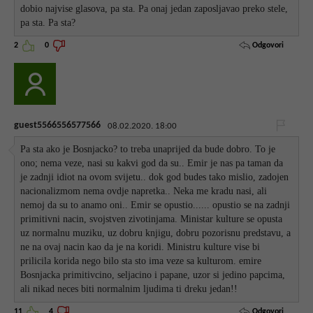
dobio najvise glasova, pa sta. Pa onaj jedan zaposljavao preko stele,
pa sta. Pa sta?
Odgovori
2
0
guest5566556577566
08.02.2020. 18:00
Pa sta ako je Bosnjacko? to treba unaprijed da bude dobro. To je
ono; nema veze, nasi su kakvi god da su.. Emir je nas pa taman da
je zadnji idiot na ovom svijetu.. dok god budes tako mislio, zadojen
nacionalizmom nema ovdje napretka.. Neka me kradu nasi, ali
nemoj da su to anamo oni.. Emir se opustio...... opustio se na zadnji
primitivni nacin, svojstven zivotinjama. Ministar kulture se opusta
uz normalnu muziku, uz dobru knjigu, dobru pozorisnu predstavu, a
ne na ovaj nacin kao da je na koridi. Ministru kulture vise bi
prilicila korida nego bilo sta sto ima veze sa kulturom. emire
Bosnjacka primitivcino, seljacino i papane, uzor si jedino papcima,
ali nikad neces biti normalnim ljudima ti dreku jedan!!
Odgovori
11
4