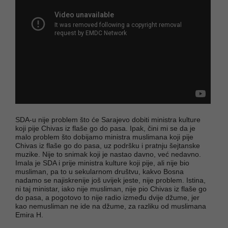
SDA-u nije problem što će Sarajevo dobiti ministra kulture
koji pije Chivas iz flaše go do pasa. Ipak, čini mi se da je
malo problem što dobijamo ministra muslimana koji pije
Chivas iz flaše go do pasa, uz podršku i pratnju šejtanske
muzike. Nije to snimak koji je nastao davno, već nedavno.
Imala je SDA i prije ministra kulture koji pije, ali nije bio
musliman, pa to u sekularnom društvu, kakvo Bosna
nadamo se najiskrenije još uvijek jeste, nije problem. Istina,
ni taj ministar, iako nije musliman, nije pio Chivas iz flaše go
do pasa, a pogotovo to nije radio između dvije džume, jer
kao nemusliman ne ide na džume, za razliku od muslimana
Emira H.