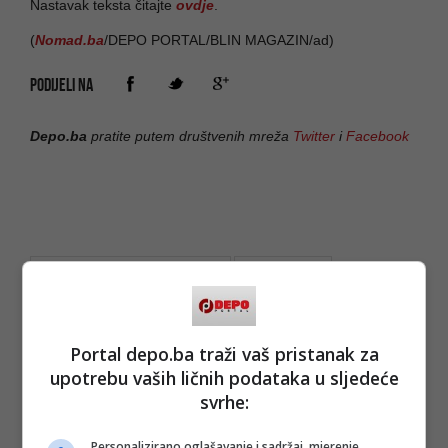
Nastavak teksta čitajte
ovdje
.
(
Nomad.ba
/DEPO PORTAL/BLIN MAGAZIN/ad)
PODIJELI NA
Depo.ba
pratite putem društvenih mreža
Twitter
i
Facebook
#emir hadžihafizbegović
#ministar
#kultura
#sda
#alkohol
#chivas
#džamija
#džuma
#musliman
#bošnjak
#munafik
#allah
#edin zubčević
Portal depo.ba traži vaš pristanak za
upotrebu vaših ličnih podataka u sljedeće
svrhe:
Personalizirano oglašavanje i sadržaj, mjerenje