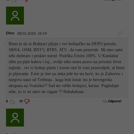
Dino
08.02.2020. 10:19
Bitno je da se Bošnjaci pljuju i sve bošnjačko na DEPO portalu,
SRNA, OSM, BNTV, RTRS, ATV...da vam pozavide. Mi smo sami
sebi dušmani i proklet narod. Podrška Emiru 100%. U Kandahar
idite pa pijte kahvu i čaj , ovdje niko nema pravo na privatni život
izgleda , svi vi bošnje pijete i locete rusi bi vam pozavidjeli, al bitno
je pljuvanje. Emir je ime pa neka piše ko sta hoće, ko je Zubcevic i
njegova nana od Trebinja , koga boli kurac sto je hercegovka
ukopana na Vratniku?? Sad ste veliki bošnjaci, karine. Pogledajte
sebe, to vi ne satro ne cugate ?? Hahahahaaa
Odgovori
6
19