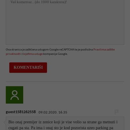
Ova stranica je zaštićena uslugom Google reCAPTCHA te je podložna
Pravilima zaštite
privatnosti
i
Uvjetima usluge
kompanije Google.
guest1581262558
09.02.2020. 16:35
Bio onaj premijer iz zenice koji je vise volio sa strane ga metnuti i
cugati pa sta. Pa ima i onaj sto je kod pozorista uzeo parking pa