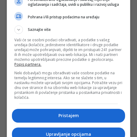
oglašavanja i sadržaja, uvidi u publiku i razvoj usluga
Pohrana i/ili pristup podacima na uređaju
Saznajte više
Vaši će se osobni podaci obrađivati, a podatke s vašeg
uređaja (kolačiće, jedinstvene identifikatore i druge podatke
uređaja) može pohranjivati, dijeliti te im pristupati 241 partner
ili ih može upotrebljavati ova web-lokacija. Mi i naši partneri
možemo upotrebljavati precizne podatke o geolociranju.
Popis partnera.
Neki dobavljači mogu obrađivati vaše osobne podatke na
temelju legitimnog interesa. Ako se ne slažete s tim, u
nastavku možete upravljati svojim opcijama. Potražite vezu pri
dnu ove stranice ili na izborniku web-lokacije za upravljanje
pristankom ili povlačenje pristanka u postavkama privatnosti i
kolačića.
Pristajem
Upravljanje opcijama