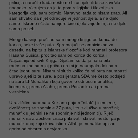
prilici, a naročito kada nešto ne bi uspjelo ili bi se završilo
naopako. Vjerujem da je to prva religijska i filozofijska
kategorija koju sam pojmio. Naravno, tada to nisam znao. Ali
sam shvatio da nijet određuje vrijednost djela, a ne djelo
samo. Iskrene i čiste namjere čine djelo vrijednim, a ne djelo
samo po sebi.
Mnogo kasnije pročitao sam mnoge knjige od korica do
korica, neke i više puta. Spremajući se ambiciozno za
desetku na ispitu iz Islamske filozofije kod rahmetli profesora
Hasana Sušića, pročitao sam od korica do korica i
Najčasniju od svih Knjiga. Sjećam se da je nana bila
radosna kad sam joj pričao da mi je naumpala dok sam
čitao jednu suru. Nisam ni slutio koliko će mi puta naumpasti
upravo ajeti iz te sure, a poslijeratna SDA me često podsjeti
na suru El-Munafikun koja govori o odnosu munafika,
licemjera, prema Allahu, prema Poslaniku a i prema
vjernicima.
U različitim surama u Kur’anu pojam “nifak” (licemjerje,
dvoličnost) se spominje 37 puta, i to isključivo u množini;
munafik u jednini se ne spominje niti jednom (!). Riječ
munafik na arapskom znači prikrivati, skrivati nešto, pa je
munafik onaj koji skriva istinu. Allah je munafike opisao
gorim od otvorenih nevjernika.