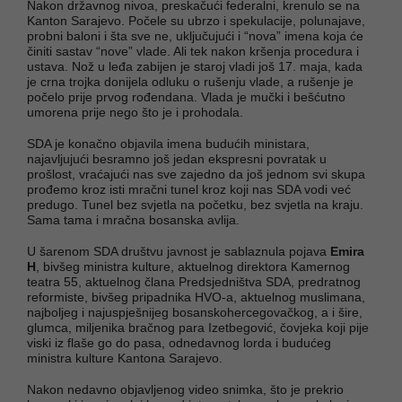
Nakon državnog nivoa, preskačući federalni, krenulo se na
Kanton Sarajevo. Počele su ubrzo i spekulacije, polunajave,
probni baloni i šta sve ne, uključujući i “nova” imena koja će
činiti sastav “nove” vlade. Ali tek nakon kršenja procedura i
ustava. Nož u leđa zabijen je staroj vladi još 17. maja, kada
je crna trojka donijela odluku o rušenju vlade, a rušenje je
počelo prije prvog rođendana. Vlada je mučki i bešćutno
umorena prije nego što je i prohodala.
SDA je konačno objavila imena budućih ministara,
najavljujući besramno još jedan ekspresni povratak u
prošlost, vraćajući nas sve zajedno da još jednom svi skupa
prođemo kroz isti mračni tunel kroz koji nas SDA vodi već
predugo. Tunel bez svjetla na početku, bez svjetla na kraju.
Sama tama i mračna bosanska avlija.
U šarenom SDA društvu javnost je sablaznula pojava
Emira
H
, bivšeg ministra kulture, aktuelnog direktora Kamernog
teatra 55, aktuelnog člana Predsjedništva SDA, predratnog
reformiste, bivšeg pripadnika HVO-a, aktuelnog muslimana,
najboljeg i najuspješnijeg bosanskohercegovačkog, a i šire,
glumca, miljenika bračnog para Izetbegović, čovjeka koji pije
viski iz flaše go do pasa, odnedavnog lorda i budućeg
ministra kulture Kantona Sarajevo.
Nakon nedavno objavljenog video snimka, što je prekrio