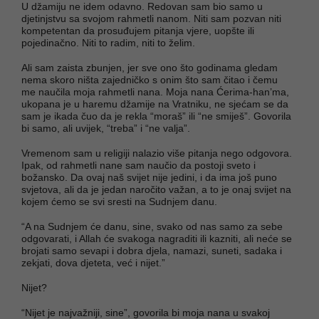
U džamiju ne idem odavno. Redovan sam bio samo u
djetinjstvu sa svojom rahmetli nanom. Niti sam pozvan niti
kompetentan da prosuđujem pitanja vjere, uopšte ili
pojedinačno. Niti to radim, niti to želim.
Ali sam zaista zbunjen, jer sve ono što godinama gledam
nema skoro ništa zajedničko s onim što sam čitao i čemu
me naučila moja rahmetli nana. Moja nana Ćerima-han’ma,
ukopana je u haremu džamije na Vratniku, ne sjećam se da
sam je ikada čuo da je rekla “moraš” ili “ne smiješ”. Govorila
bi samo, ali uvijek, “treba” i “ne valja”.
Vremenom sam u religiji nalazio više pitanja nego odgovora.
Ipak, od rahmetli nane sam naučio da postoji sveto i
božansko. Da ovaj naš svijet nije jedini, i da ima još puno
svjetova, ali da je jedan naročito važan, a to je onaj svijet na
kojem ćemo se svi sresti na Sudnjem danu.
“A na Sudnjem će danu, sine, svako od nas samo za sebe
odgovarati, i Allah će svakoga nagraditi ili kazniti, ali neće se
brojati samo sevapi i dobra djela, namazi, suneti, sadaka i
zekjati, dova djeteta, već i nijet.”
Nijet?
“Nijet je najvažniji, sine”, govorila bi moja nana u svakoj