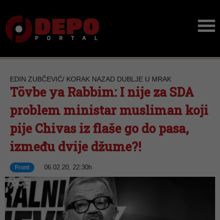
EDIN ZUBČEVIĆ/ KORAK NAZAD DUBLJE U MRAK
Tövbe ya Rabbim: I nije za SDA
problem ministar musliman koji
pije Chivas iz flaše go do pasa,
između dvije džume?!
06.02.20, 22:30h
Front