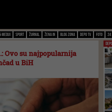
& Mediji
Sport
Žurnal
Žena IN
Blog zona
Depo TV
FOTO
24 
DEP
.: Ovo su najpopularnija
nčad u BiH