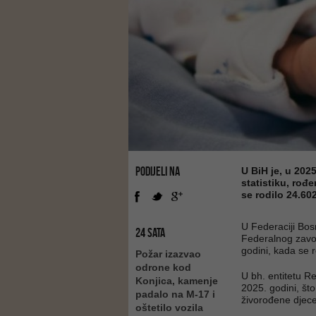
PODIJELI NA
U BiH je, u 20
statistiku, rođ
se rodilo 24.60
U Federaciji Bo
24 SATA
Federalnog zavod
godini, kada se 
Požar izazvao
odrone kod
U bh. entitetu R
Konjica, kamenje
2025. godini, št
padalo na M-17 i
živorođene djec
oštetilo vozila