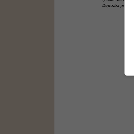
Depo.ba
pratite