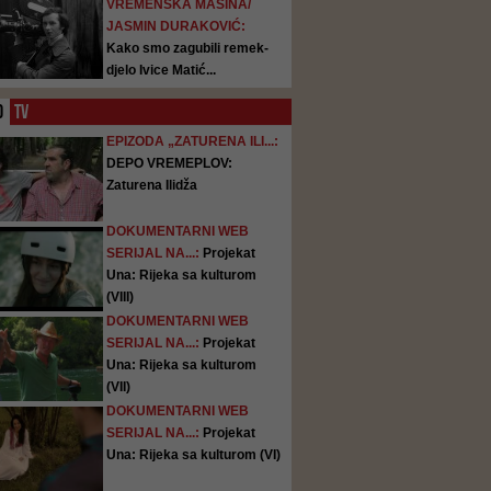
VREMENSKA MAŠINA/
JASMIN DURAKOVIĆ:
Kako smo zagubili remek-
djelo Ivice Matić...
O
TV
EPIZODA „ZATURENA ILI...:
DEPO VREMEPLOV:
Zaturena Ilidža
DOKUMENTARNI WEB
SERIJAL NA...:
Projekat
Una: Rijeka sa kulturom
(VIII)
DOKUMENTARNI WEB
SERIJAL NA...:
Projekat
Una: Rijeka sa kulturom
(VII)
DOKUMENTARNI WEB
SERIJAL NA...:
Projekat
Una: Rijeka sa kulturom (VI)