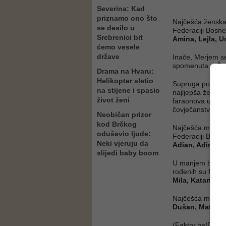
Severina: Kad
priznamo ono što
Najčešća ženska 
se desilo u
Federaciji Bosn
Srebrenici bit
Amina, Lejla, U
ćemo vesele
države
Inače, Merjem s
spomenuta u Časn
Drama na Hvaru:
Helikopter sletio
Supruga poslan
na stijene i spasio
najljepša žena n
život ženi
faraonova u isla
čovječanstva.
Neobičan prizor
kod Brčkog
Najčešća muška i
oduševio ljude:
Federaciji BiH s
Neki vjeruju da
Adian, Adin
.
slijedi baby boom
U manjem bh. en
rođenih su
Milic
Mila, Katarina,
Najčešća muška
Dušan, Matej, A
(Faktor.ba/DEP