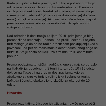
Kada je u pitanju taksi prevoz, u Grčkoj je potrebno izdvojiti
od četiri eura za razdaljinu od kilometar-dva, a 50 eura za
razdaljine od nekih četrdesetak kilometara, što znači da je
cijena po kilometru od 1,25 eura (za duže relacije) do četiri
eura (za najkraće relacije). Ako vas više uđe u taksi ovaj vid
prevoza na nekim relacijama može čak biti isplativiji i od
vožnje autobusom.
Kod određenih destinacija za ljeto 2019. primijetan je blagi
porast cijena smeštaja u odnosu na prošlu sezonu i ocjena
turizmologa je da se ne radi o drastičnom poskupljenju već o
povećanju od pet do maksimalnih deset odsto, zbog čega se
turisti iz Srbije često odlučuju za first minute ili last minute
ponude.
Prema podacima turističkih vodiča, cijene su najviše porasle
na Halkidikiju, posebno na Sitoniji i to između 10 i 15 odsto,
dok su na Tasosu i na drugim destinacijama koje su
atraktivne za srpske turiste (olimpijska i solunska regija,
Lefkada i Jonska obala) cijene skočile za oko pet do 10
odsto.
Hrvatska
Prema rezultatima Blicovog istraživanja, najviše novca otići