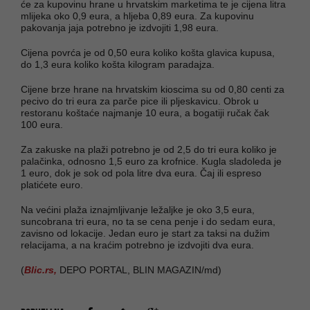
će za kupovinu hrane u hrvatskim marketima te je cijena litra
mlijeka oko 0,9 eura, a hljeba 0,89 eura. Za kupovinu
pakovanja jaja potrebno je izdvojiti 1,98 eura.
Cijena povrća je od 0,50 eura koliko košta glavica kupusa,
do 1,3 eura koliko košta kilogram paradajza.
Cijene brze hrane na hrvatskim kioscima su od 0,80 centi za
pecivo do tri eura za parče pice ili pljeskavicu. Obrok u
restoranu koštaće najmanje 10 eura, a bogatiji ručak čak
100 eura.
Za zakuske na plaži potrebno je od 2,5 do tri eura koliko je
palačinka, odnosno 1,5 euro za krofnice. Kugla sladoleda je
1 euro, dok je sok od pola litre dva eura. Čaj ili espreso
platićete euro.
Na većini plaža iznajmljivanje ležaljke je oko 3,5 eura,
suncobrana tri eura, no ta se cena penje i do sedam eura,
zavisno od lokacije. Jedan euro je start za taksi na dužim
relacijama, a na kraćim potrebno je izdvojiti dva eura.
(
Blic.rs,
DEPO PORTAL, BLIN MAGAZIN/md)