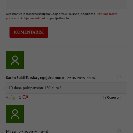
Ova stranica je zaštićena uslugom Google reCAPTCHA te je podložna
Pravilima zaštite
privatnosti
i
Uvjetima usluge
kompanije Google.
Sarim Sakli Turska , egejsko more
29.06.2019. 11:36
10 dana polupansion 130 eura !
Odgovori
4
1
Mirza
29.06.2019. 10:16