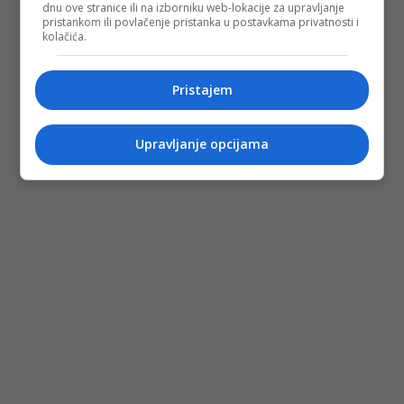
dnu ove stranice ili na izborniku web-lokacije za upravljanje
pristankom ili povlačenje pristanka u postavkama privatnosti i
kolačića.
Pristajem
Upravljanje opcijama