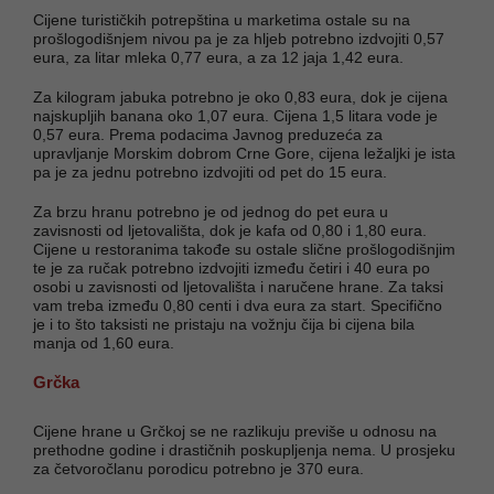
Cijene turističkih potrepština u marketima ostale su na
prošlogodišnjem nivou pa je za hljeb potrebno izdvojiti 0,57
eura, za litar mleka 0,77 eura, a za 12 jaja 1,42 eura.
Za kilogram jabuka potrebno je oko 0,83 eura, dok je cijena
najskupljih banana oko 1,07 eura. Cijena 1,5 litara vode je
0,57 eura. Prema podacima Javnog preduzeća za
upravljanje Morskim dobrom Crne Gore, cijena ležaljki je ista
pa je za jednu potrebno izdvojiti od pet do 15 eura.
Za brzu hranu potrebno je od jednog do pet eura u
zavisnosti od ljetovališta, dok je kafa od 0,80 i 1,80 eura.
Cijene u restoranima takođe su ostale slične prošlogodišnjim
te je za ručak potrebno izdvojiti između četiri i 40 eura po
osobi u zavisnosti od ljetovališta i naručene hrane. Za taksi
vam treba između 0,80 centi i dva eura za start. Specifično
je i to što taksisti ne pristaju na vožnju čija bi cijena bila
manja od 1,60 eura.
Grčka
Cijene hrane u Grčkoj se ne razlikuju previše u odnosu na
prethodne godine i drastičnih poskupljenja nema. U prosjeku
za četvoročlanu porodicu potrebno je 370 eura.