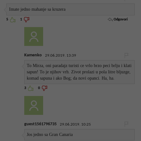
Imate jedno mahanje sa kruzera
Odgovori
5
1
Kamenko
29.06.2019. 13:39
To Mirza, oni paradajz turisti ce vrlo brzo peci brlju i klati
sapun! To je njihov vrh. Zivot prolazi u pola litre bljuzge,
komad sapuna i ako Bog; da novi opanci. Ha, ha.
3
0
guest1561796735
29.06.2019. 10:25
Jos jedno sa Gran Canaria