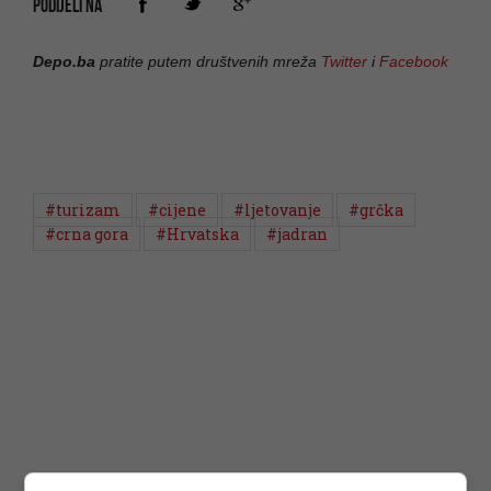
PODIJELI NA
Depo.ba
pratite putem društvenih mreža
Twitter
i
Facebook
#turizam
#cijene
#ljetovanje
#grčka
#crna gora
#Hrvatska
#jadran