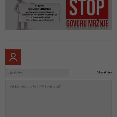
0
karaktera