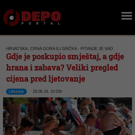
HRVATSKA, CRNA GORA ILI GRČKA - PITANJE JE SAD
Gdje je poskupio smještaj, a gdje
hrana i zabava? Veliki pregled
cijena pred ljetovanje
29.06.19, 10:03h
Lifestyle