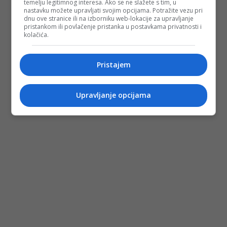
temelju legitimnog interesa. Ako se ne slažete s tim, u
nastavku možete upravljati svojim opcijama. Potražite vezu pri
dnu ove stranice ili na izborniku web-lokacije za upravljanje
pristankom ili povlačenje pristanka u postavkama privatnosti i
kolačića.
Pristajem
Upravljanje opcijama