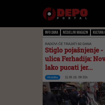
Info dana
Nedjeljni magazin
Kultura 
RADOVI ĆE TRAJATI 60 DANA
Stiglo pojašnjenje 
ulica Ferhadija: No
lako pucati jer...
11.05.19, 09:31h
Hronika