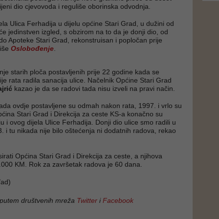
ijeni dio cjevovoda i reguliše oborinska odvodnja.
ela Ulica Ferhadija u dijelu općine Stari Grad, u dužini od
e jedinstven izgled, s obzirom na to da je donji dio, od
do Apoteke Stari Grad, rekonstruisan i popločan prije
piše
Oslobođenje
.
nje starih ploča postavljenih prije 22 godine kada se
je rata radila sanacija ulice. Načelnik Općine Stari Grad
jrić
kazao je da se radovi tada nisu izveli na pravi način.
sada ovdje postavljene su odmah nakon rata, 1997. i vrlo su
ćina Stari Grad i Direkcija za ceste KS-a konačno su
u i ovog dijela Ulice Ferhadija. Donji dio ulice smo radili u
. i tu nikada nije bilo oštećenja ni dodatnih radova, rekao
rati Općina Stari Grad i Direkcija za ceste, a njihova
9.000 KM. Rok za završetak radova je 60 dana.
ad)
 putem društvenih mreža
Twitter
i
Facebook