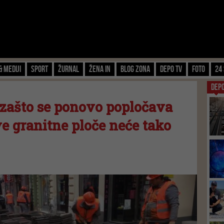
& Mediji
Sport
Žurnal
Žena IN
Blog zona
Depo TV
FOTO
24 
DEP
- zašto se ponovo popločava
ve granitne ploče neće tako