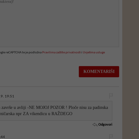
oogle reCAPTCHA te je podložna
Pravilima zaštite privatnosti
i
Uvjetima usluge
9. 19:51
 a završe u avliji -NE MOJOJ POZOR ! Ploče nisu za padinska
ravničarska npr ZA vikendicu u RAŽDEGO
Odgovori
:44