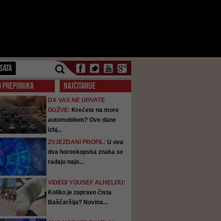
SATA
O PREPORUKA
NAJČITANIJE
DA VAS NE UHVATE
GUŽVE:
Krećete na more
automobilom? Ove dane
izbj...
ZVJEZDANI PROFIL:
U ova
dva horoskopska znaka se
rađaju najo...
VIDEO/ YOUSEF ALHELOU:
Koliko je zapravo čista
Baščaršija? Novina...