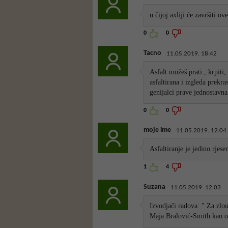
u čijoj axliji će završiti o
0
0
Tacno
11.05.2019. 18:42
Asfalt možeš prati , krpiti
asfaltirana i izgleda prekr
genijalci prave jednostavna
0
0
moje ime
11.05.2019. 12:04
Asfaltiranje je jedino rjese
1
4
Suzana
11.05.2019. 12:03
Izvodjači radova: " Za zlou
Maja Bralović-Smith kao o