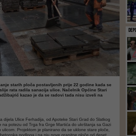
DEP
janje starih ploča postavljenih prije 22 godine kada se
ije rata radila sanacija ulice. Načelnik Općine Stari
džibajrić kazao je da se radovi tada nisu izveli na
ja dijela Ulice Ferhadija, od Apoteke Stari Grad do Slatkog
je na potezu od Trga fra Grge Martića do ukrštanja sa Gazi
licom. Projektom je planirano da se uklone stare ploče,
betonska podloga i na nju nove granitne ploče od deset