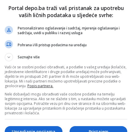
Portal depo.ba traži vaš pristanak za upotrebu
vaših ličnih podataka u sljedeće svrhe:
Personalizirano oglašavanje i sadržaj, mjerenje oglašavanja i
sadržaja, uvidi u publiku i razvoj usluga
Pohrana i/ili pristup podacima na uređaju
Saznajte više
Vaši će se osobni podaci obrađivati, a podatke s vašeg uređaja (kolačiće,
jedinstvene identifikatore i druge podatke uređaja) može pohranjivati,
dijeliti te im pristupati 241 partner ili ih može upotrebljavati ova web-
lokacija. Mi i naši partneri možemo upotrebljavati precizne podatke o
geolociranju.
Popis partnera.
Neki dobavljači mogu obrađivati vaše osobne podatke na temelju
legitimnog interesa. Ako se ne slažete s tim, u nastavku možete upravljati
svojim opcijama. Potražite vezu pri dnu ove stranice ili na izborniku web-
lokacije za upravljanje pristankom ili povlačenje pristanka u postavkama
privatnosti i kolačića.
Upravljanje opcijama
Pristajem