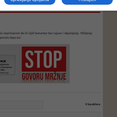
e neprimjereni dio ili cijeli komentar bez najave i objašnjenja. Mišljenja
portala Depo.ba!
0
karaktera