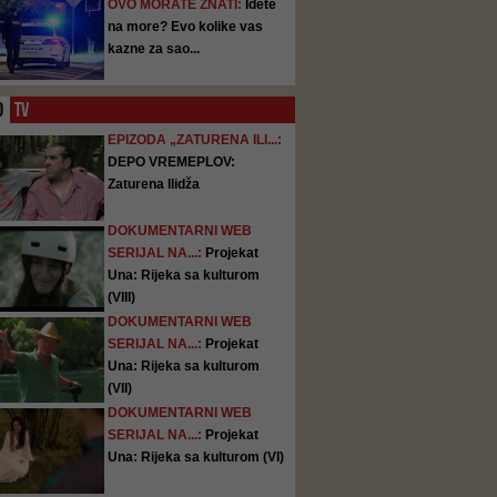
OVO MORATE ZNATI:
Idete
na more? Evo kolike vas
kazne za sao...
O
TV
EPIZODA „ZATURENA ILI...:
DEPO VREMEPLOV:
Zaturena Ilidža
DOKUMENTARNI WEB
SERIJAL NA...:
Projekat
Una: Rijeka sa kulturom
(VIII)
DOKUMENTARNI WEB
SERIJAL NA...:
Projekat
Una: Rijeka sa kulturom
(VII)
DOKUMENTARNI WEB
SERIJAL NA...:
Projekat
Una: Rijeka sa kulturom (VI)