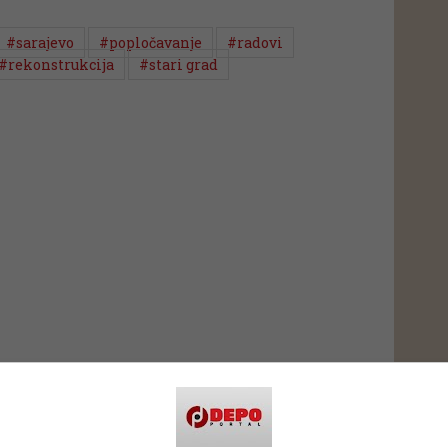
#sarajevo
#popločavanje
#radovi
#rekonstrukcija
#stari grad