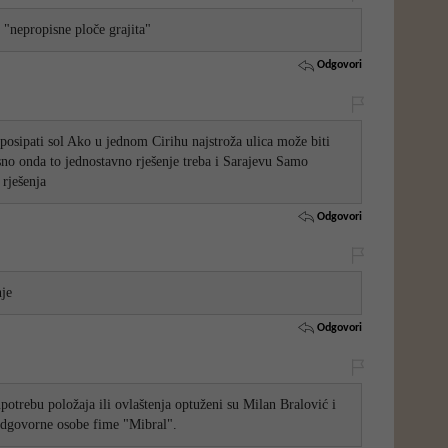
ve "nepropisne ploče grajita"
Odgovori
, posipati sol Ako u jednom Cirihu najstroža ulica može biti
asno onda to jednostavno rješenje treba i Sarajevu Samo
 rješenja
Odgovori
nje
Odgovori
potrebu položaja ili ovlaštenja optuženi su Milan Bralović i
dgovorne osobe fime "Mibral".