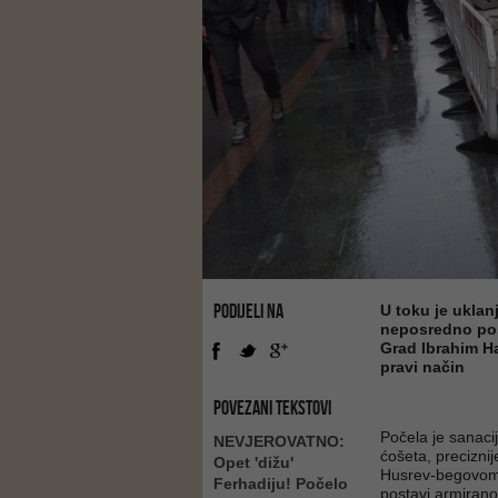
PODIJELI NA
U toku je uklan
neposredno posl
Grad Ibrahim Ha
pravi način
POVEZANI TEKSTOVI
Počela je sanaci
NEVJEROVATNO:
ćošeta, precizni
Opet 'dižu'
Husrev-begovom u
Ferhadiju! Počelo
postavi armirano