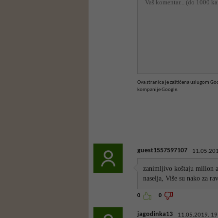
Ova stranica je zaštićena uslugom G
kompanije Google.
guest1557597107
11.05.201
zanimljivo koštaju milion
naselja, Više su nako za 
0
0
jagodinka13
11.05.2019. 19