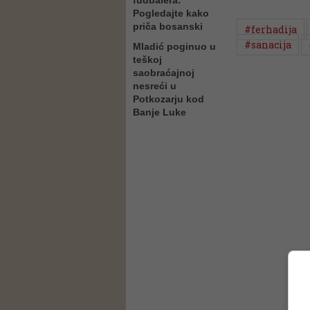
fudbalera:
Pogledajte kako
priča bosanski
#ferhadija
#sanacija
Mladić poginuo u
teškoj
saobraćajnoj
nesreći u
Potkozarju kod
Banje Luke