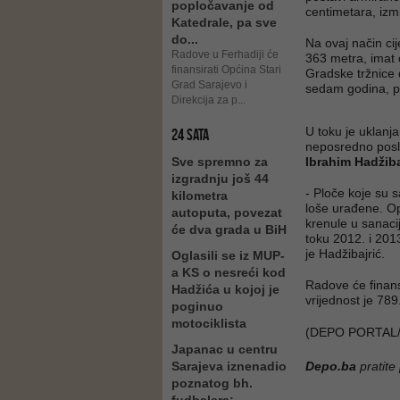
popločavanje od
centimetara, izm
Katedrale, pa sve
do...
Na ovaj način cij
Radove u Ferhadiji će
363 metra, imat ć
finansirati Općina Stari
Gradske tržnice 
Grad Sarajevo i
sedam godina, 
Direkcija za p...
U toku je uklanja
24 SATA
neposredno posli
Sve spremno za
Ibrahim Hadžiba
izgradnju još 44
- Ploče koje su 
kilometra
loše urađene. Op
autoputa, povezat
krenule u sanacij
će dva grada u BiH
toku 2012. i 2013
je Hadžibajrić.
Oglasili se iz MUP-
a KS o nesreći kod
Radove će finansi
Hadžića u kojoj je
vrijednost je 78
poginuo
motociklista
(DEPO PORTAL/
Japanac u centru
Sarajeva iznenadio
Depo.ba
pratite
poznatog bh.