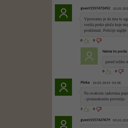
guest1557472452
10.05.201
Vjerovatno je da ima tu ug
vozila preko ploča koje st
proklimati. Policije nigdje 
0
0
Nema tu posla z
pored toliko 
0
0
Pinka
10.05.2019. 03:36
Na ovakvim radovima pojedi
- protuzakonitu proviziju.
3
0
guest1557427679
09.05.201