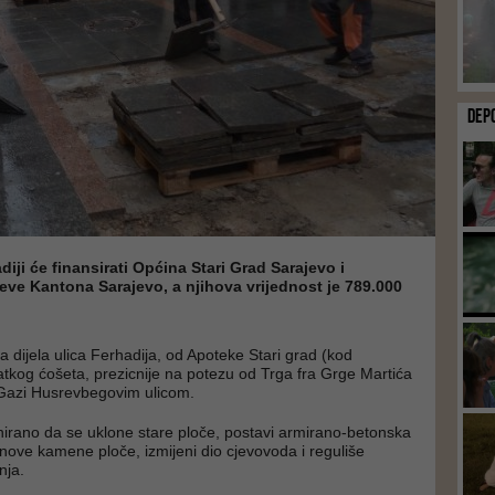
DEP
iji će finansirati Općina Stari Grad Sarajevo i
teve Kantona Sarajevo, a njihova vrijednost je 789.000
a dijela ulica Ferhadija, od Apoteke Stari grad (kod
atkog ćošeta, prezicnije na potezu od Trga fra Grge Martića
 Gazi Husrevbegovim ulicom.
nirano da se uklone stare ploče, postavi armirano-betonska
 nove kamene ploče, izmijeni dio cjevovoda i reguliše
nja.