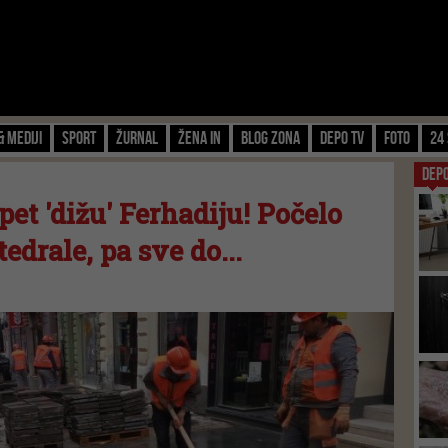
& Mediji
Sport
Žurnal
Žena IN
Blog zona
Depo TV
FOTO
24 
DEP
 'dižu' Ferhadiju! Počelo
drale, pa sve do...