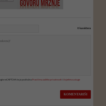
0
karaktera
oogle reCAPTCHA te je podložna
Pravilima zaštite privatnosti
i
Uvjetima usluge