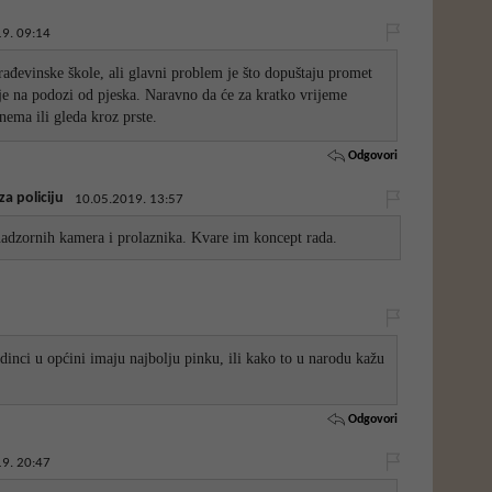
9. 09:14
rađevinske škole, ali glavni problem je što dopuštaju promet
oje na podozi od pjeska. Naravno da će za kratko vrijeme
nema ili gleda kroz prste.
Odgovori
a policiju
10.05.2019. 13:57
nadzornih kamera i prolaznika. Kvare im koncept rada.
nci u općini imaju najbolju pinku, ili kako to u narodu kažu
Odgovori
9. 20:47