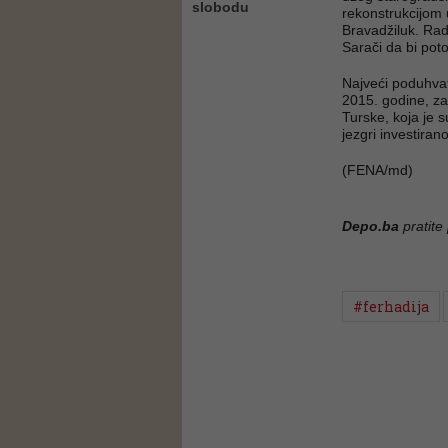
slobodu
rekonstrukcijom u
Bravadžiluk. Rad
Sarači da bi pot
Najveći poduhvat
2015. godine, za
Turske, koja je 
jezgri investiran
(FENA/md)
Depo.ba
pratite
#ferhadija