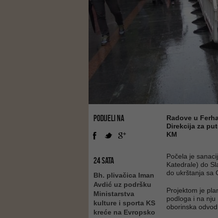
PODIJELI NA
Radove u Ferhad
Direkcija za pu
KM
Počela je sanacij
24 SATA
Katedrale) do Sl
do ukrštanja sa
Bh. plivačica Iman
Avdić uz podršku
Projektom je pla
Ministarstva
podloga i na nju
kulture i sporta KS
oborinska odvod
kreće na Evropsko