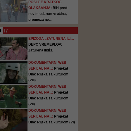
POSLIJE KRATKOG
OLAKŠANJA:
BiH pred
novim udarom vrućina,
prognoza ne...
O
TV
EPIZODA „ZATURENA ILI...:
DEPO VREMEPLOV:
Zaturena Ilidža
DOKUMENTARNI WEB
SERIJAL NA...:
Projekat
Una: Rijeka sa kulturom
(VIII)
DOKUMENTARNI WEB
SERIJAL NA...:
Projekat
Una: Rijeka sa kulturom
(VII)
DOKUMENTARNI WEB
SERIJAL NA...:
Projekat
Una: Rijeka sa kulturom (VI)