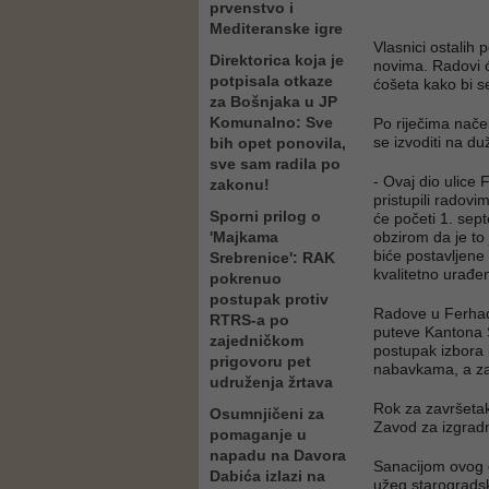
prvenstvo i
Mediteranske igre
Vlasnici ostalih 
Direktorica koja je
novima. Radovi će
potpisala otkaze
ćošeta kako bi s
za Bošnjaka u JP
Komunalno: Sve
Po riječima nače
se izvoditi na du
bih opet ponovila,
sve sam radila po
- Ovaj dio ulice
zakonu!
pristupili radov
Sporni prilog o
će početi 1. sep
'Majkama
obzirom da je t
biće postavljene 
Srebrenice': RAK
kvalitetno urađe
pokrenuo
postupak protiv
Radove u Ferhadij
RTRS-a po
puteve Kantona S
zajedničkom
postupak izbora
prigovoru pet
nabavkama, a za 
udruženja žrtava
Rok za završeta
Osumnjičeni za
Zavod za izgrad
pomaganje u
napadu na Davora
Sanacijom ovog d
Dabića izlazi na
užeg starogradsk