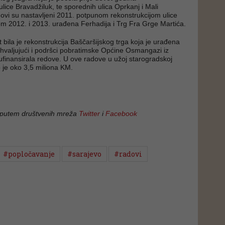
lice Bravadžiluk, te sporednih ulica Oprkanj i Mali
ovi su nastavljeni 2011. potpunom rekonstrukcijom ulice
om 2012. i 2013. urađena Ferhadija i Trg Fra Grge Martića.
 bila je rekonstrukcija Baščaršijskog trga koja je urađena
hvaljujući i podršci pobratimske Općine Osmangazi iz
sufinansirala redove. U ove radove u užoj starogradskoj
o je oko 3,5 miliona KM.
 putem društvenih mreža
Twitter
i
Facebook
#popločavanje
#sarajevo
#radovi