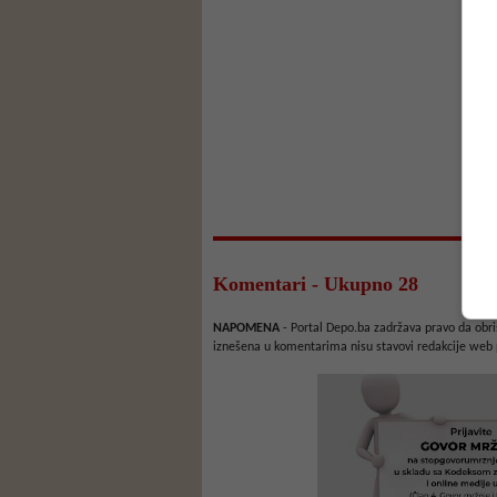
Komentari - Ukupno 28
NAPOMENA
- Portal Depo.ba zadržava pravo da obriš
iznešena u komentarima nisu stavovi redakcije web 