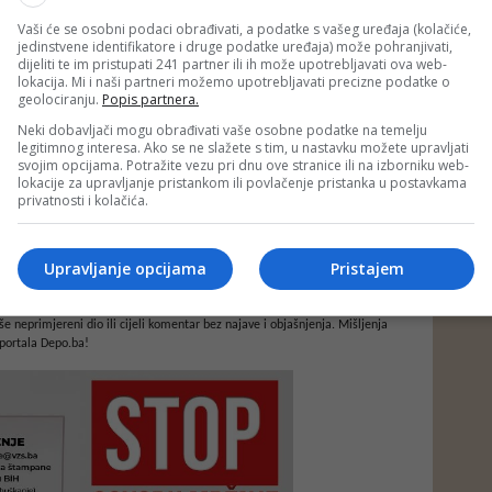
Vaši će se osobni podaci obrađivati, a podatke s vašeg uređaja (kolačiće,
jedinstvene identifikatore i druge podatke uređaja) može pohranjivati,
dijeliti te im pristupati 241 partner ili ih može upotrebljavati ova web-
lokacija. Mi i naši partneri možemo upotrebljavati precizne podatke o
geolociranju.
Popis partnera.
Neki dobavljači mogu obrađivati vaše osobne podatke na temelju
legitimnog interesa. Ako se ne slažete s tim, u nastavku možete upravljati
svojim opcijama. Potražite vezu pri dnu ove stranice ili na izborniku web-
lokacije za upravljanje pristankom ili povlačenje pristanka u postavkama
privatnosti i kolačića.
Upravljanje opcijama
Pristajem
e neprimjereni dio ili cijeli komentar bez najave i objašnjenja. Mišljenja
portala Depo.ba!