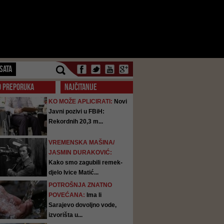
SATA
O PREPORUKA
NAJČITANIJE
KO MOŽE APLICIRATI:
Novi
Javni pozivi u FBiH:
Rekordnih 20,3 m...
VREMENSKA MAŠINA/
JASMIN DURAKOVIĆ:
Kako smo zagubili remek-
djelo Ivice Matić...
POTROŠNJA ZNATNO
POVEĆANA:
Ima li
Sarajevo dovoljno vode,
izvorišta u...