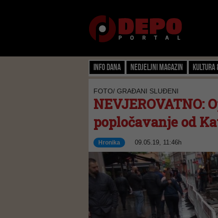
Info dana
Nedjeljni magazin
Kultura 
FOTO/ GRAĐANI SLUĐENI
NEVJEROVATNO: Opet
popločavanje od Kate
09.05.19, 11:46h
Hronika