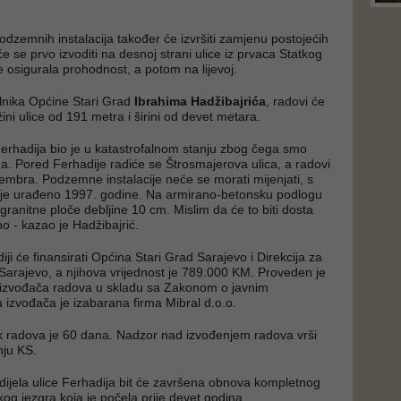
podzemnih instalacija također će izvršiti zamjenu postojećih
 se prvo izvoditi na desnoj strani ulice iz prvaca Statkog
e osigurala prohodnost, a potom na lijevoj.
lnika Općine Stari Grad
Ibrahima Hadžibajrića
, radovi će
žini ulice od 191 metra i širini od devet metara.
 Ferhadija bio je u katastrofalnom stanju zbog čega smo
ima. Pored Ferhadije radiće se Štrosmajerova ulica, a radovi
tembra. Podzemne instalacije neće se morati mijenjati, s
o je urađeno 1997. godine. Na armirano-betonsku podlogu
granitne ploče debljine 10 cm. Mislim da će to biti dosta
no - kazao je Hadžibajrić.
i će finansirati Općina Stari Grad Sarajevo i Direkcija za
arajevo, a njihova vrijednost je 789.000 KM. Proveden je
 izvođača radova u skladu sa Zakonom o javnim
izvođača je izabarana firma Mibral d.o.o.
k radova je 60 dana. Nadzor nad izvođenjem radova vrši
nju KS.
ijela ulice Ferhadija bit će završena obnova kompletnog
og jezgra koja je počela prije devet godina