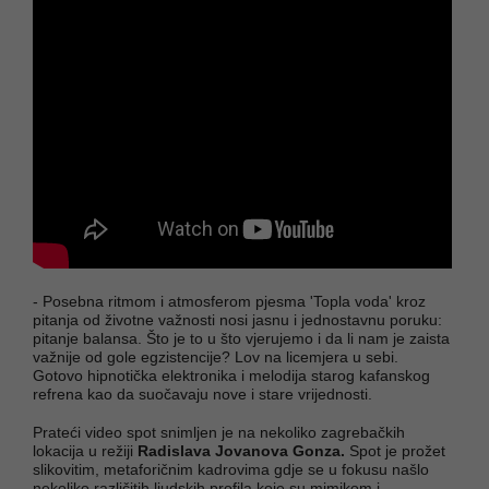
- Posebna ritmom i atmosferom pjesma 'Topla voda' kroz
pitanja od životne važnosti nosi jasnu i jednostavnu poruku:
pitanje balansa. Što je to u što vjerujemo i da li nam je zaista
važnije od gole egzistencije? Lov na licemjera u sebi.
Gotovo hipnotička elektronika i melodija starog kafanskog
refrena kao da suočavaju nove i stare vrijednosti.
Prateći video spot snimljen je na nekoliko zagrebačkih
lokacija u režiji
Radislava Jovanova Gonza.
Spot je prožet
slikovitim, metaforičnim kadrovima gdje se u fokusu našlo
nekoliko različitih ljudskih profila koje su mimikom i