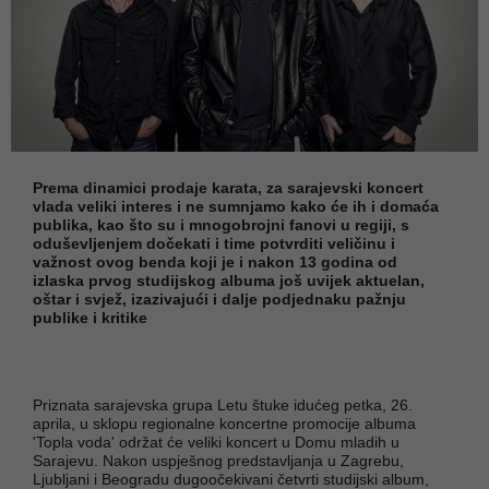
Prema dinamici prodaje karata, za sarajevski koncert
vlada veliki interes i ne sumnjamo kako će ih i domaća
publika, kao što su i mnogobrojni fanovi u regiji, s
oduševljenjem dočekati i time potvrditi veličinu i
važnost ovog benda koji je i nakon 13 godina od
izlaska prvog studijskog albuma još uvijek aktuelan,
oštar i svjež, izazivajući i dalje podjednaku pažnju
publike i kritike
Priznata sarajevska grupa Letu štuke idućeg petka, 26.
aprila, u sklopu regionalne koncertne promocije albuma
'Topla voda' održat će veliki koncert u Domu mladih u
Sarajevu. Nakon uspješnog predstavljanja u Zagrebu,
Ljubljani i Beogradu dugoočekivani četvrti studijski album,