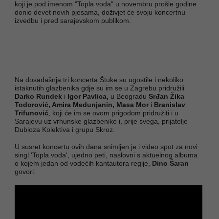
koji je pod imenom "Topla voda" u novembru prošle godine
donio devet novih pjesama, doživjet će svoju koncertnu
izvedbu i pred sarajevskom publikom.
Na dosadašnja tri koncerta Štuke su ugostile i nekoliko
istaknutih glazbenika gdje su im se u Zagrebu pridružili
Darko Rundek
i
Igor Pavlica,
u Beogradu
Srđan Žika
Todorović, Amira Medunjanin, Masa Mor
i
Branislav
Trifunović
, koji će im se ovom prigodom pridružiti i u
Sarajevu uz vrhunske glazbenike i, prije svega, prijatelje
Dubioza Kolektiva i grupu Skroz.
U susret koncertu ovih dana snimljen je i video spot za novi
singl 'Topla voda', ujedno peti, naslovni s aktuelnog albuma
o kojem jedan od vodećih kantautora regije,
Dino Šaran
govori: