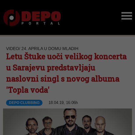
VIDEO/ 24. APRILA U DOMU MLADIH
Letu Štuke uoči velikog koncerta
u Sarajevu predstavljaju
naslovni singl s novog albuma
'Topla voda'
18.04.19, 16:06h
DEPO CLUBBING