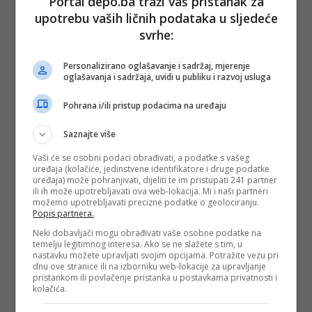
Portal depo.ba traži vaš pristanak za
upotrebu vaših ličnih podataka u sljedeće
Ulaznice za koncert 26. aprila u Domu mladih su u prodaji
svrhe:
na biletarnicama Skenderija i BKC te u mreži i online prodaji
portala kupikartu.ba.
Personalizirano oglašavanje i sadržaj, mjerenje
(DEPO PORTAL/BLIN MAGAZIN/ad)
oglašavanja i sadržaja, uvidi u publiku i razvoj usluga
PODIJELI NA
Pohrana i/ili pristup podacima na uređaju
Saznajte više
Depo.ba
pratite putem društvenih mreža
Twitter
i
Facebook
Vaši će se osobni podaci obrađivati, a podatke s vašeg
uređaja (kolačiće, jedinstvene identifikatore i druge podatke
uređaja) može pohranjivati, dijeliti te im pristupati 241 partner
ili ih može upotrebljavati ova web-lokacija. Mi i naši partneri
možemo upotrebljavati precizne podatke o geolociranju.
Popis partnera.
#letu štuke
#koncert
#sarajevo
#dom
Neki dobavljači mogu obrađivati vaše osobne podatke na
temelju legitimnog interesa. Ako se ne slažete s tim, u
mladih
#singl
#spot
#sarajevo disk
nastavku možete upravljati svojim opcijama. Potražite vezu pri
dnu ove stranice ili na izborniku web-lokacije za upravljanje
pristankom ili povlačenje pristanka u postavkama privatnosti i
kolačića.