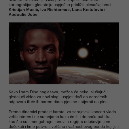
koreografijom gledatelju uspješno približili plesači/glumci
Kristijan Musić, Iva Richtermoc, Lana Krstulović
i
Abdoulie Jobe
.
Kako i sam Dino naglašava, možda će neko, slušajući i
gledajući video za novi singl, uspjeti doći do određenih
odgovora ili će ih barem ritam pjesme natjerati na ples.
Prema dinamici prodaje karata, za sarajevski koncert vlada
veliki interes i ne sumnjamo kako će ih i domaća publika,
kao što su i mnogobrojni fanovi u regiji, s oduševljenjem
dočekati i time potvrditi veličinu i važnost ovog benda koji je i