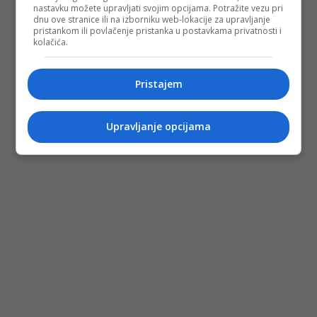
nastavku možete upravljati svojim opcijama. Potražite vezu pri
dnu ove stranice ili na izborniku web-lokacije za upravljanje
pristankom ili povlačenje pristanka u postavkama privatnosti i
kolačića.
Pristajem
Upravljanje opcijama