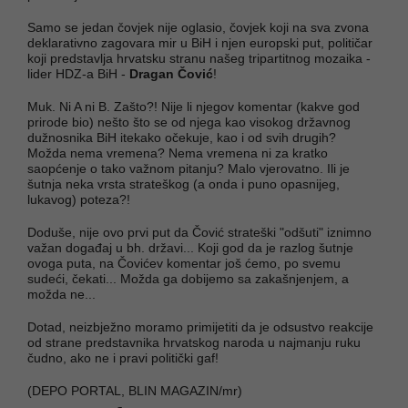
Samo se jedan čovjek nije oglasio, čovjek koji na sva zvona
deklarativno zagovara mir u BiH i njen europski put, političar
koji predstavlja hrvatsku stranu našeg tripartitnog mozaika -
lider HDZ-a BiH -
Dragan Čović
!
Muk. Ni A ni B. Zašto?! Nije li njegov komentar (kakve god
prirode bio) nešto što se od njega kao visokog državnog
dužnosnika BiH itekako očekuje, kao i od svih drugih?
Možda nema vremena? Nema vremena ni za kratko
saopćenje o tako važnom pitanju? Malo vjerovatno. Ili je
šutnja neka vrsta strateškog (a onda i puno opasnijeg,
lukavog) poteza?!
Doduše, nije ovo prvi put da Čović strateški "odšuti" iznimno
važan događaj u bh. državi... Koji god da je razlog šutnje
ovoga puta, na Čovićev komentar još ćemo, po svemu
sudeći, čekati... Možda ga dobijemo sa zakašnjenjem, a
možda ne...
Dotad, neizbježno moramo primijetiti da je odsustvo reakcije
od strane predstavnika hrvatskog naroda u najmanju ruku
čudno, ako ne i pravi politički gaf!
(DEPO PORTAL, BLIN MAGAZIN/mr)