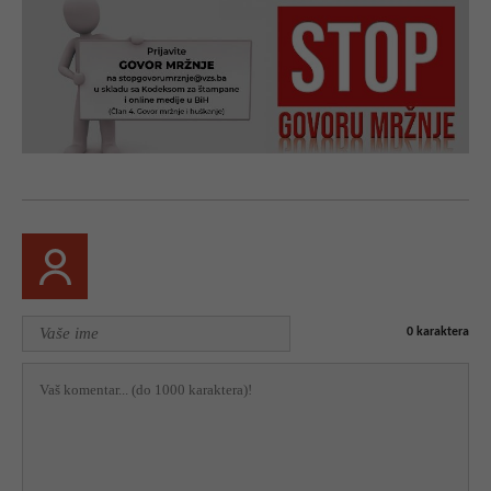
0
karaktera