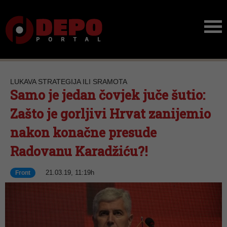
LUKAVA STRATEGIJA ILI SRAMOTA
Samo je jedan čovjek juče šutio:
Zašto je gorljivi Hrvat zanijemio
nakon konačne presude
Radovanu Karadžiću?!
21.03.19, 11:19h
Front