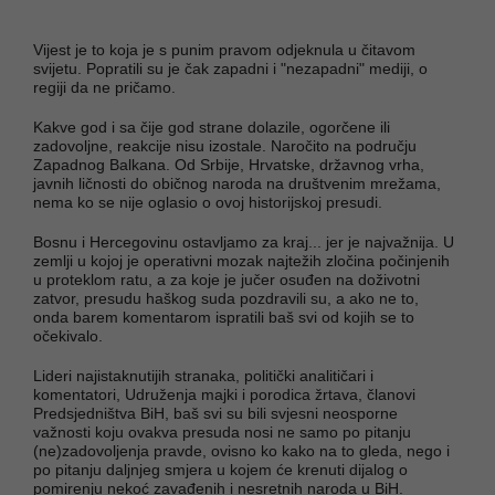
Vijest je to koja je s punim pravom odjeknula u čitavom
svijetu. Popratili su je čak zapadni i "nezapadni" mediji, o
regiji da ne pričamo.
Kakve god i sa čije god strane dolazile, ogorčene ili
zadovoljne, reakcije nisu izostale. Naročito na području
Zapadnog Balkana. Od Srbije, Hrvatske, državnog vrha,
javnih ličnosti do običnog naroda na društvenim mrežama,
nema ko se nije oglasio o ovoj historijskoj presudi.
Bosnu i Hercegovinu ostavljamo za kraj... jer je najvažnija. U
zemlji u kojoj je operativni mozak najtežih zločina počinjenih
u proteklom ratu, a za koje je jučer osuđen na doživotni
zatvor, presudu haškog suda pozdravili su, a ako ne to,
onda barem komentarom ispratili baš svi od kojih se to
očekivalo.
Lideri najistaknutijih stranaka, politički analitičari i
komentatori, Udruženja majki i porodica žrtava, članovi
Predsjedništva BiH, baš svi su bili svjesni neosporne
važnosti koju ovakva presuda nosi ne samo po pitanju
(ne)zadovoljenja pravde, ovisno ko kako na to gleda, nego i
po pitanju daljnjeg smjera u kojem će krenuti dijalog o
pomirenju nekoć zavađenih i nesretnih naroda u BiH.