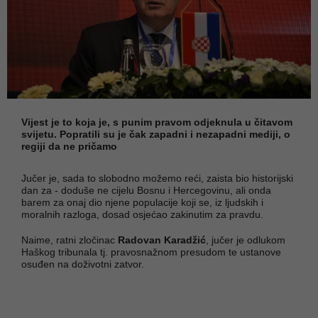
Vijest je to koja je, s punim pravom odjeknula u čitavom
svijetu. Popratili su je čak zapadni i nezapadni mediji, o
regiji da ne pričamo
Jučer je, sada to slobodno možemo reći, zaista bio historijski
dan za - doduše ne cijelu Bosnu i Hercegovinu, ali onda
barem za onaj dio njene populacije koji se, iz ljudskih i
moralnih razloga, dosad osjećao zakinutim za pravdu.
Naime, ratni zločinac
Radovan Karadžić
, jučer je odlukom
Haškog tribunala tj. pravosnažnom presudom te ustanove
osuđen na doživotni zatvor.