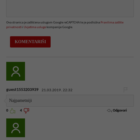
Ova stranica je zaštićena uslugom Google reCAPTCHA te je podložna
Pravilima zaštite
privatnosti
i
Uvjetima usluge
kompanije Google.
guest1553203939
21.03.2019. 22:32
Najpametniji
Odgovori
0
4