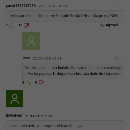
guest1553197150
21.03.2019. 20:39
I erdogan uredno šuti na sve što rade Srbija i Hrvatska prema BiH.
Odgovori
9
12
Jeve
22.03.2019. 06:01
Vas Erdogan je.. ko budale. Sve sto se da ima kontrausluga
a Vucko popusta Erdogan vam bez rata dode do Bujanovca
8
0
BOSANAC
21.03.2019. 18:49
licemjerni covic ,sta drugo ocekivat od njega