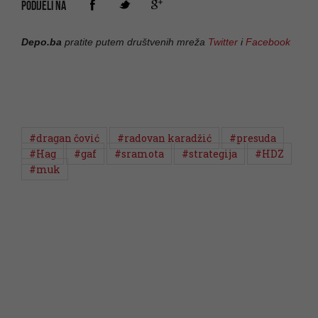
PODIJELI NA
Depo.ba
pratite putem društvenih mreža
Twitter
i
Facebook
#dragan čović
#radovan karadžić
#presuda
#Hag
#gaf
#sramota
#strategija
#HDZ
#muk