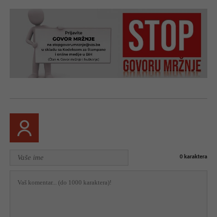
0
karaktera