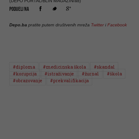
(DEPO PORTAL/BLIN MAGAZIN/ad)
PODIJELI NA
Depo.ba
pratite putem društvenih mreža
Twitter
i
Facebook
#diploma
#medicinska škola
#skandal
#korupcija
#istraživanje
#žurnal
#škola
#obrazovanje
#prekvalifikacija