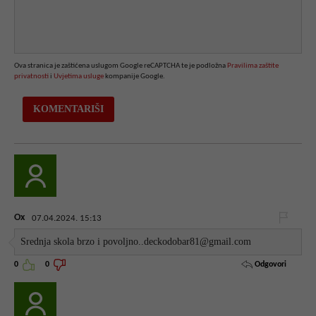
Ova stranica je zaštićena uslugom Google reCAPTCHA te je podložna
Pravilima zaštite
privatnosti
i
Uvjetima usluge
kompanije Google.
Ox
07.04.2024. 15:13
Srednja skola brzo i povoljno..deckodobar81@gmail.com
Odgovori
0
0