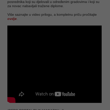
posrednika koji su djelovali u određenim gradovima i koji su
za novac nabavljali tražene diplome.
Više saznajte u video prilogu, a kompletnu priču pročitajte
ovdje
.