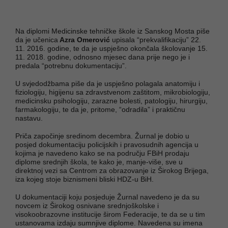
Na diplomi Medicinske tehničke škole iz Sanskog Mosta piše
da je učenica
Azra Omerović
upisala “prekvalifikaciju” 22.
11. 2016. godine, te da je uspješno okončala školovanje 15.
11. 2018. godine, odnosno mjesec dana prije nego je i
predala “potrebnu dokumentaciju”.
U svjedodžbama piše da je uspješno polagala anatomiju i
fiziologiju, higijenu sa zdravstvenom zaštitom, mikrobiologiju,
medicinsku psihologiju, zarazne bolesti, patologiju, hirurgiju,
farmakologiju, te da je, pritome, “odradila” i praktičnu
nastavu.
Priča započinje sredinom decembra. Žurnal je dobio u
posjed dokumentaciju policijskih i pravosudnih agencija u
kojima je navedeno kako se na području FBiH prodaju
diplome srednjih škola, te kako je, manje-više, sve u
direktnoj vezi sa Centrom za obrazovanje iz Širokog Brijega,
iza kojeg stoje biznismeni bliski HDZ-u BiH.
U dokumentaciji koju posjeduje Žurnal navedeno je da su
novcem iz Širokog osnivane srednjoškolske i
visokoobrazovne institucije širom Federacije, te da se u tim
ustanovama izdaju sumnjive diplome. Navedena su imena