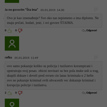
Ja ne govorim "Šta ima"
05.01.2019. 14:30
Ovo je kao iznenađenje? Sve oko nas nepismeno a ima diplomu. Ne
znaju pričati, hodati, jesti, i svi govore ŠTAIMA.
Odgovori
0
0
refko
05.01.2019. 11:49
ovo samo pokazuje koliko su policija i tuzilastvo korumpirani i
opstruiraju svoj posao. obicni novinari su bez pola muke usli u trag,
skupili dokaze i doveli pred svrsen cin lanac kriminala u 2 hefte.
ovo ne pokazuje kriminal ovih uhvacenih vec dokazuje kriminal i
korupciju policije i tuzilastva.
Odgovori
2
0