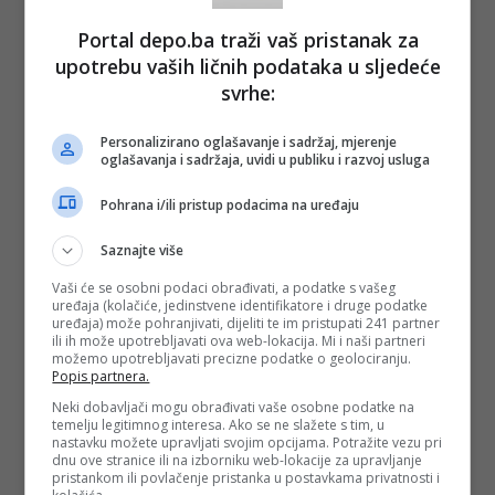
Portal depo.ba traži vaš pristanak za
upotrebu vaših ličnih podataka u sljedeće
svrhe:
Personalizirano oglašavanje i sadržaj, mjerenje
oglašavanja i sadržaja, uvidi u publiku i razvoj usluga
Pohrana i/ili pristup podacima na uređaju
Saznajte više
Vaši će se osobni podaci obrađivati, a podatke s vašeg
uređaja (kolačiće, jedinstvene identifikatore i druge podatke
uređaja) može pohranjivati, dijeliti te im pristupati 241 partner
ili ih može upotrebljavati ova web-lokacija. Mi i naši partneri
možemo upotrebljavati precizne podatke o geolociranju.
Popis partnera.
Neki dobavljači mogu obrađivati vaše osobne podatke na
temelju legitimnog interesa. Ako se ne slažete s tim, u
nastavku možete upravljati svojim opcijama. Potražite vezu pri
dnu ove stranice ili na izborniku web-lokacije za upravljanje
pristankom ili povlačenje pristanka u postavkama privatnosti i