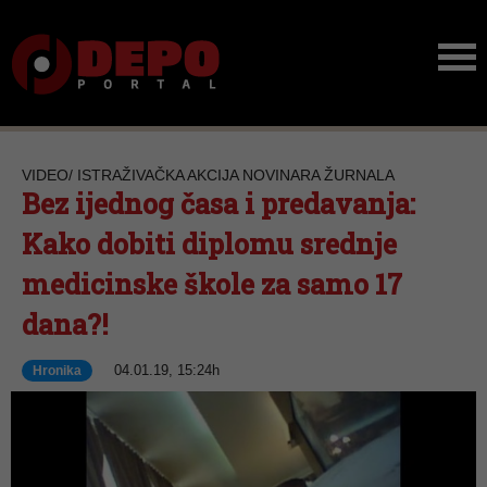
VIDEO/ ISTRAŽIVAČKA AKCIJA NOVINARA ŽURNALA
Bez ijednog časa i predavanja:
Kako dobiti diplomu srednje
medicinske škole za samo 17
dana?!
04.01.19, 15:24h
Hronika