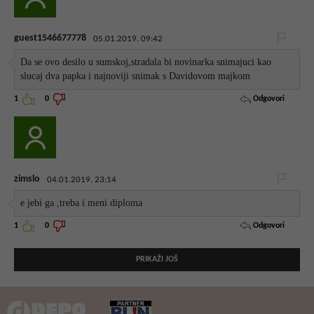
guest1546677778
05.01.2019. 09:42
Da se ovo desilo u sumskoj,stradala bi novinarka snimajuci kao
slucaj dva papka i najnoviji snimak s Davidovom majkom
Odgovori
1
0
zimslo
04.01.2019. 23:14
e jebi ga ,treba i meni diploma
Odgovori
1
0
PRIKAŽI JOŠ