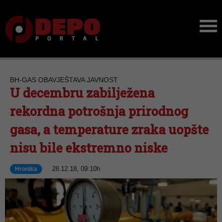
BH-GAS OBAVJEŠTAVA JAVNOST
U decembru zabilježena
rekordna potrošnja prirodnog
gasa, a temperature zraka uopšte
nisu bile ekstremno niske
28.12.18, 09:10h
Hronika