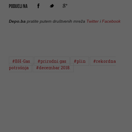
PODIJELI NA
Depo.ba
pratite putem društvenih mreža
Twitter
i
Facebook
#BH-Gas
#prirodni gas
#plin
#rekordna
potrošnja
#decembar 2018.