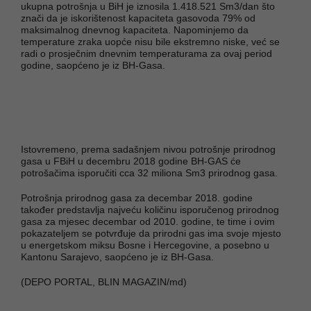
ukupna potrošnja u BiH je iznosila 1.418.521 Sm3/dan što
znači da je iskorištenost kapaciteta gasovoda 79% od
maksimalnog dnevnog kapaciteta. Napominjemo da
temperature zraka uopće nisu bile ekstremno niske, već se
radi o prosječnim dnevnim temperaturama za ovaj period
godine, saopćeno je iz BH-Gasa.
Istovremeno, prema sadašnjem nivou potrošnje prirodnog
gasa u FBiH u decembru 2018 godine BH-GAS će
potrošačima isporučiti cca 32 miliona Sm3 prirodnog gasa.
Potrošnja prirodnog gasa za decembar 2018. godine
također predstavlja najveću količinu isporučenog prirodnog
gasa za mjesec decembar od 2010. godine, te time i ovim
pokazateljem se potvrđuje da prirodni gas ima svoje mjesto
u energetskom miksu Bosne i Hercegovine, a posebno u
Kantonu Sarajevo, saopćeno je iz BH-Gasa.
(DEPO PORTAL, BLIN MAGAZIN/md)