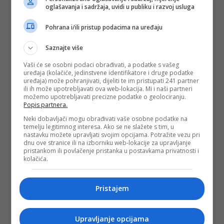
oglašavanja i sadržaja, uvidi u publiku i razvoj usluga
Pohrana i/ili pristup podacima na uređaju
Saznajte više
Vaši će se osobni podaci obrađivati, a podatke s vašeg
uređaja (kolačiće, jedinstvene identifikatore i druge podatke
uređaja) može pohranjivati, dijeliti te im pristupati 241 partner
ili ih može upotrebljavati ova web-lokacija. Mi i naši partneri
možemo upotrebljavati precizne podatke o geolociranju.
Popis partnera.
Neki dobavljači mogu obrađivati vaše osobne podatke na
temelju legitimnog interesa. Ako se ne slažete s tim, u
nastavku možete upravljati svojim opcijama. Potražite vezu pri
dnu ove stranice ili na izborniku web-lokacije za upravljanje
pristankom ili povlačenje pristanka u postavkama privatnosti i
kolačića.
Pristajem
Upravljanje opcijama