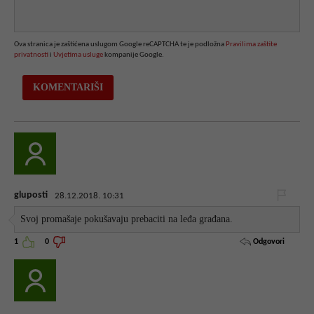
Ova stranica je zaštićena uslugom Google reCAPTCHA te je podložna
Pravilima zaštite
privatnosti
i
Uvjetima usluge
kompanije Google.
gluposti
28.12.2018. 10:31
Svoj promašaje pokušavaju prebaciti na leđa građana.
Odgovori
1
0