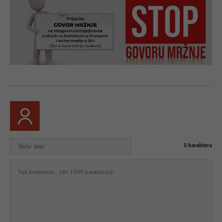
0
karaktera