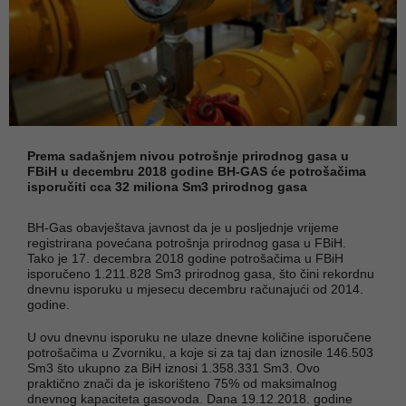
Prema sadašnjem nivou potrošnje prirodnog gasa u
FBiH u decembru 2018 godine BH-GAS će potrošačima
isporučiti cca 32 miliona Sm3 prirodnog gasa
BH-Gas obavještava javnost da je u posljednje vrijeme
registrirana povećana potrošnja prirodnog gasa u FBiH.
Tako je 17. decembra 2018 godine potrošačima u FBiH
isporučeno 1.211.828 Sm3 prirodnog gasa, što čini rekordnu
dnevnu isporuku u mjesecu decembru računajući od 2014.
godine.
U ovu dnevnu isporuku ne ulaze dnevne količine isporučene
potrošačima u Zvorniku, a koje si za taj dan iznosile 146.503
Sm3 što ukupno za BiH iznosi 1.358.331 Sm3. Ovo
praktično znači da je iskorišteno 75% od maksimalnog
dnevnog kapaciteta gasovoda. Dana 19.12.2018. godine